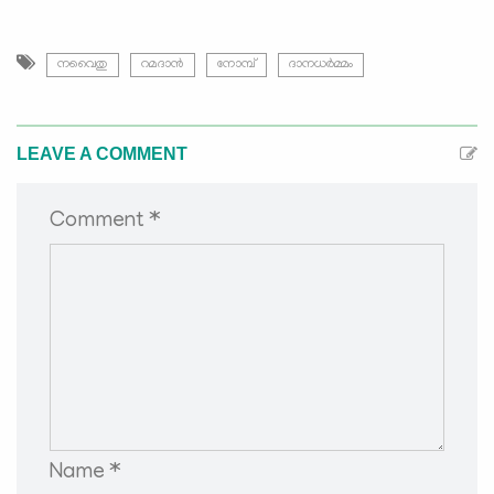
നവൈതു
റമദാൻ
നോമ്പ്
ദാനധർമ്മം
LEAVE A COMMENT
Comment *
Name *