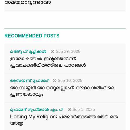
സമയമാവുന്നുവോ
RECOMMENDED POSTS
Sep 29, 2025
മഅ്റൂഫ് മൂച്ചിക്കല്‍
ഇമോഷണൽ ഇന്റലിജൻസ്:
പ്രവാചകജീവിതത്തിലെ പാഠങ്ങൾ
Sep 10, 2025
സൈനബ് മുഹമ്മദ്
യാ സയ്യിദീ യാ റസൂലല്ലാഹ്: റൗളാ ശരീഫിലെ
പ്രണയകാവ്യം
Sep 1, 2025
മുഹമ്മദ് സുഫ്‌യാൻ എം.പി
Losing My Religion: പരമാർത്ഥത്തെ തേടി ഒരു
യാത്ര