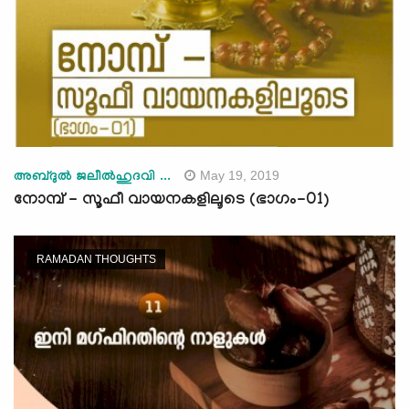
May 19, 2019
അബ്ദുല്‍ ജലീല്‍ഹുദവി ...
നോമ്പ് - സൂഫീ വായനകളിലൂടെ (ഭാഗം-01)
RAMADAN THOUGHTS