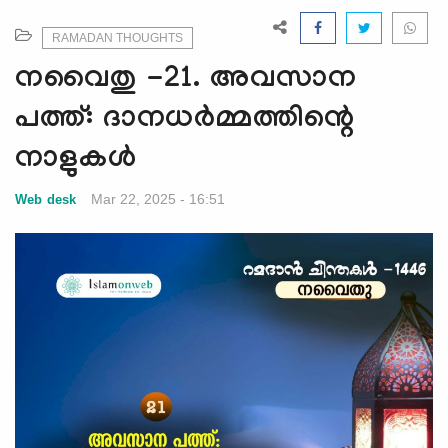
e
N
RAMADAN THOUGHTS
a
നവൈതു -21. അവസാന
v
i
പത്ത്: ദാനധര്‍മ്മത്തിന്റെ
g
നാളുകള്‍
a
t
Mar 22, 2025 - 16:51
Web desk
i
o
n