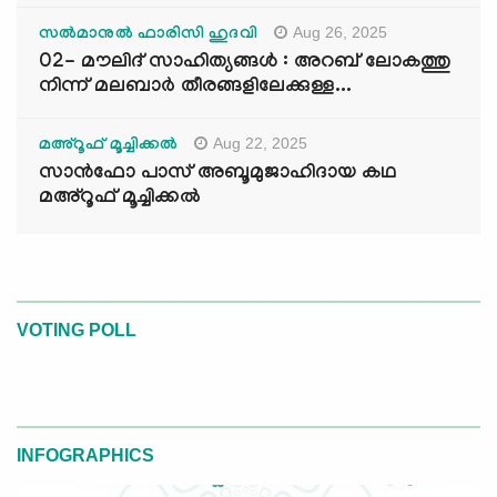
Aug 26, 2025
സൽമാനുൽ ഫാരിസി ഹുദവി
02- മൗലിദ് സാഹിത്യങ്ങൾ : അറബ് ലോകത്തു
നിന്ന് മലബാർ തീരങ്ങളിലേക്കുള്ള...
Aug 22, 2025
മഅ്റൂഫ് മൂച്ചിക്കല്‍
സാൻഫോ പാസ് അബൂമുജാഹിദായ കഥ
മഅ്റൂഫ് മൂച്ചിക്കല്‍
VOTING POLL
INFOGRAPHICS