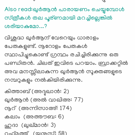
Also read:
ഖുർആന്‍ പാരായണം ചെയ്യുമ്പോള്‍
സ്‌ത്രീകൾ തല പൂര്ണമായി മറച്ചില്ലെങ്കില്‍
ശരിയാകുമോ...?
വിശുദ്ധ ഖുര്‍ആന് വേറെയും ധാരാളം
പേരുകളുണ്ട്. നൂറോളം പേരുകള്‍
സ്ഥാപിച്ചുകൊണ്ട് ഗ്രന്ഥം രചിച്ചിരിക്കുന്നു ഒരു
പണ്ഡിതന്‍. ചിലത് ഇവിടെ പറയാം. ബ്രാക്കറ്റില്‍
അവ മനസ്സിലാകുന്ന ഖുര്‍ആന്‍ സൂക്തങ്ങളുടെ
നമ്പറുകളും നല്‍കിയിരിക്കുന്നു.
കിത്താബ് (അദ്ദുഖാന്‍: 2)
ഖുര്‍ആന്‍ (അല്‍ വാഖിഅ: 77)
നൂറ് (അന്നിസാഅ്: 174)
കലാം (അത്തൗബ: 6)
ഹുദാ (ലുഖ്മാന്‍: 3)
റഹ്‌മത്ത് (യൂനുസ്: 58)