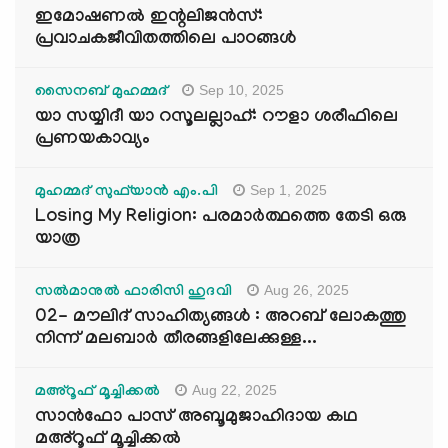
ഇമോഷണൽ ഇന്റലിജൻസ്:
പ്രവാചകജീവിതത്തിലെ പാഠങ്ങൾ
Sep 10, 2025
സൈനബ് മുഹമ്മദ്
യാ സയ്യിദീ യാ റസൂലല്ലാഹ്: റൗളാ ശരീഫിലെ
പ്രണയകാവ്യം
Sep 1, 2025
മുഹമ്മദ് സുഫ്‌യാൻ എം.പി
Losing My Religion: പരമാർത്ഥത്തെ തേടി ഒരു
യാത്ര
Aug 26, 2025
സൽമാനുൽ ഫാരിസി ഹുദവി
02- മൗലിദ് സാഹിത്യങ്ങൾ : അറബ് ലോകത്തു
നിന്ന് മലബാർ തീരങ്ങളിലേക്കുള്ള...
Aug 22, 2025
മഅ്റൂഫ് മൂച്ചിക്കല്‍
സാൻഫോ പാസ് അബൂമുജാഹിദായ കഥ
മഅ്റൂഫ് മൂച്ചിക്കല്‍