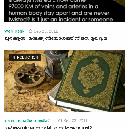
Sep 23, 2011
Web desk
ഖുര്‍ആന്‍: മനുഷ്യ നിയോഗത്തിന് ഒരു മുഖവുര
INTRODUCTION
Sep 23, 2011
ഡോ. സാകിര്‍ നായിക്
ഖുര്‍ആനിലെ നസ്ഖ്: വസ്തുതയെന്ത്?