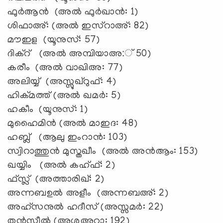
ഫുര്‍ആന്‍ (അല്‍ ഫുര്‍ഖാന്‍: 1)
ശിഫാഅ്: (അല്‍ ഇസ്റാഅ്: 82)
മൗഇള (യൂനുസ്: 57)
ദിക്റ് (അല്‍ അമ്പിയാഅ:് 50)
കരീം (അല്‍ വാഖിഅ: 77)
അലിയ്യ് (അസ്സുഖ്റുഫ്: 4)
ഹിക്മത്ത് (അല്‍ ഖമര്‍: 5)
ഹകീം (യൂനുസ്: 1)
മുഹൈമിന്‍ (അല്‍ മാഇദ: 48)
ഹബ്ല് (ആലു ഇംറാന്‍: 103)
സ്വിറാത്തുന്‍ മുസ്തഖീം (അല്‍ അന്‍ആം: 153)
ഖയ്യിം (അല്‍ കഹ്ഫ്: 2)
ഫ്സ്ല് (അത്താരിഖ്: 2)
അന്നബഉല്‍ അളീം (അന്നബഅ്: 2)
അഹ്സനുല്‍ ഹദീസ് (അസ്സമര്‍: 22)
തന്‍സീല്‍ (അശ്ശുഅറാ: 192)