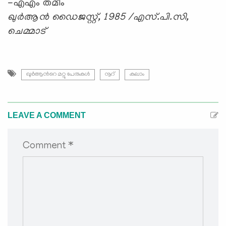
-എഎം തമീം
ഖുര്‍ആന്‍ ഡൈജസ്റ്റ്, 1985 /എസ്.പി.സി,
ചെമ്മാട്
ഖുര്‍ആന്‍റെ മറ്റു പേരുകള്‍
നൂറ്
കലാം
LEAVE A COMMENT
Comment *