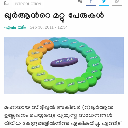
e
INTRODUCTION
N
ഖുര്‍ആന്‍റെ മറ്റു പേരുകള്‍
a
v
Sep 30, 2011 - 12:34
-എഎം തമീം
i
g
a
t
i
o
n
മഹാനായ സിദ്ദീഖുല്‍ അക്ബര്‍ (റ)ഖുര്‍ആന്‍
ഉല്ലേഖനം ചെയ്യപ്പെട്ട വ്യത്യസ്ത സാധനങ്ങള്‍
വിവിധ കേന്ദ്രങ്ങളില്‍നിന്നു ഏകീകരിച്ചു. എന്നിട്ട്