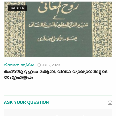
TAFSEER
Jul 6, 2023
രിദ്‍വാന്‍ സ്വിദ്ദീഖ്
തഫ്സീറു റൂഹുൽ മആനി, വിവിധ വ്യാഖ്യാനങ്ങളുടെ
സംഗ്രഹരൂപം
ASK YOUR QUESTION