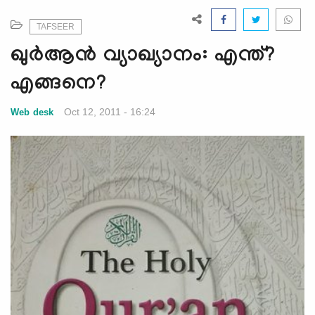
e
N
TAFSEER
a
ഖുര്‍ആന്‍ വ്യാഖ്യാനം: എന്ത്?
v
i
എങ്ങനെ?
g
a
Oct 12, 2011 - 16:24
Web desk
t
i
o
n