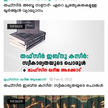
തഫ്സീർ അബൂ സഊദ്- ഏറെ പ്രത്യേകതകളുള്ള
ഖുര്‍ആന്‍ വ്യാഖ്യാനം
TAFSEER
Feb 8, 2023
മുഹ്സിന ഖദീജ ആക്കോട്
തഫ്സീർ ഇബ്നു കസീര്‍: സ്വീകാര്യതയുടെ പൊരുള്‍
TAFSEER