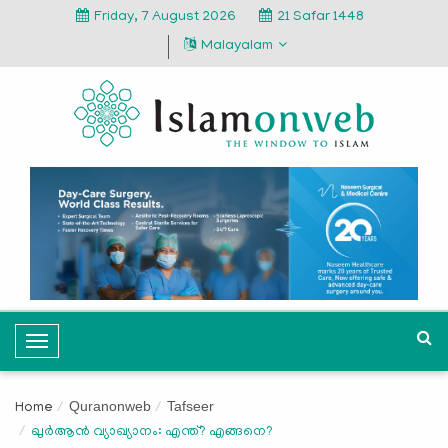
Friday, 7 August 2026
21 Safar 1448
Malayalam
T
o
g
Quranonweb
Tafseer
Home
g
ഖുര്‍ആന്‍ വ്യാഖ്യാനം: എന്ത്? എങ്ങനെ?
l