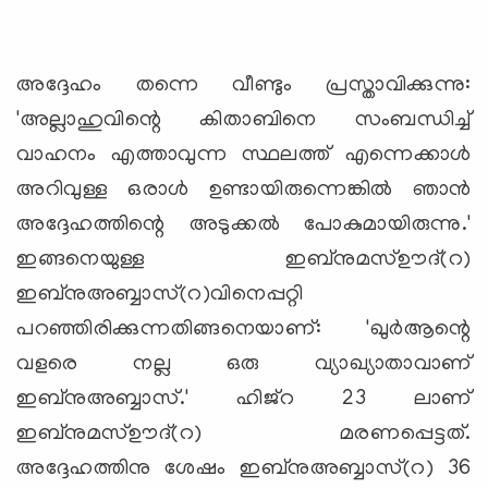
അദ്ദേഹം തന്നെ വീണ്ടും പ്രസ്താവിക്കുന്നു:
'അല്ലാഹുവിന്റെ കിതാബിനെ സംബന്ധിച്ച്
വാഹനം എത്താവുന്ന സ്ഥലത്ത് എന്നെക്കാള്‍
അറിവുള്ള ഒരാള്‍ ഉണ്ടായിരുന്നെങ്കില്‍ ഞാന്‍
അദ്ദേഹത്തിന്റെ അടുക്കല്‍ പോകുമായിരുന്നു.'
ഇങ്ങനെയുള്ള ഇബ്‌നുമസ്ഊദ്(റ)
ഇബ്‌നുഅബ്ബാസ്(റ)വിനെപ്പറ്റി
പറഞ്ഞിരിക്കുന്നതിങ്ങനെയാണ്: 'ഖുര്‍ആന്റെ
വളരെ നല്ല ഒരു വ്യാഖ്യാതാവാണ്
ഇബ്‌നുഅബ്ബാസ്.' ഹിജ്‌റ 23 ലാണ്
ഇബ്‌നുമസ്ഊദ്(റ) മരണപ്പെട്ടത്.
അദ്ദേഹത്തിനു ശേഷം ഇബ്‌നുഅബ്ബാസ്(റ) 36