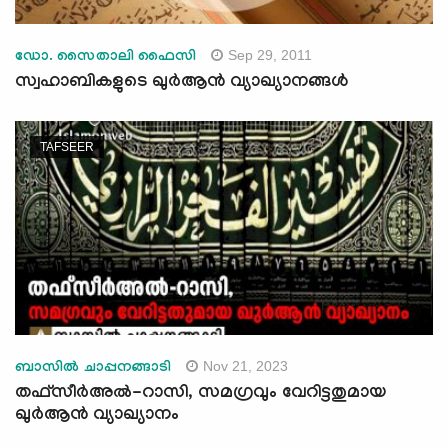
Sep 29, 2011
ഡോ. സൈതാലി ഫൈസി
സ്വഹാബികളുടെ ഖുര്‍ആന്‍ വ്യാഖ്യാനങ്ങള്‍
TAFSEER
Nov 21, 2023
ബാസില്‍ ചാപ്പനങ്ങാടി
തഫ്സീർഅൽ-റാസി, സമഗ്രവും വേറിട്ടതുമായ
ഖുര്‍ആന്‍ വ്യാഖ്യാനം