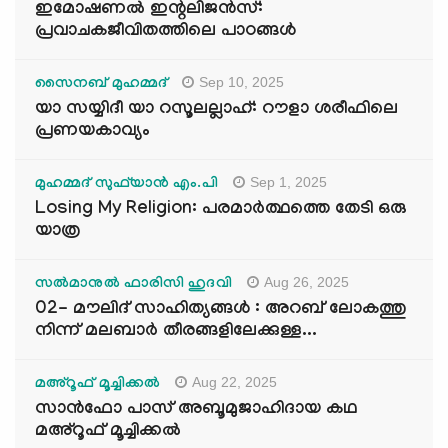
ഇമോഷണൽ ഇന്റലിജൻസ്:
പ്രവാചകജീവിതത്തിലെ പാഠങ്ങൾ
Sep 10, 2025
സൈനബ് മുഹമ്മദ്
യാ സയ്യിദീ യാ റസൂലല്ലാഹ്: റൗളാ ശരീഫിലെ
പ്രണയകാവ്യം
Sep 1, 2025
മുഹമ്മദ് സുഫ്‌യാൻ എം.പി
Losing My Religion: പരമാർത്ഥത്തെ തേടി ഒരു
യാത്ര
Aug 26, 2025
സൽമാനുൽ ഫാരിസി ഹുദവി
02- മൗലിദ് സാഹിത്യങ്ങൾ : അറബ് ലോകത്തു
നിന്ന് മലബാർ തീരങ്ങളിലേക്കുള്ള...
Aug 22, 2025
മഅ്റൂഫ് മൂച്ചിക്കല്‍
സാൻഫോ പാസ് അബൂമുജാഹിദായ കഥ
മഅ്റൂഫ് മൂച്ചിക്കല്‍