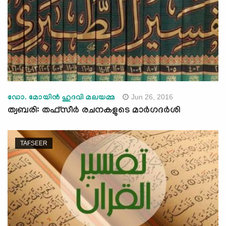
Jun 26, 2016
ഡോ. മോയിന്‍ ഹുദവി മലയമ്മ
ത്വബരി: തഫ്‌സീര്‍ രചനകളുടെ മാര്‍ഗദര്‍ശി
TAFSEER