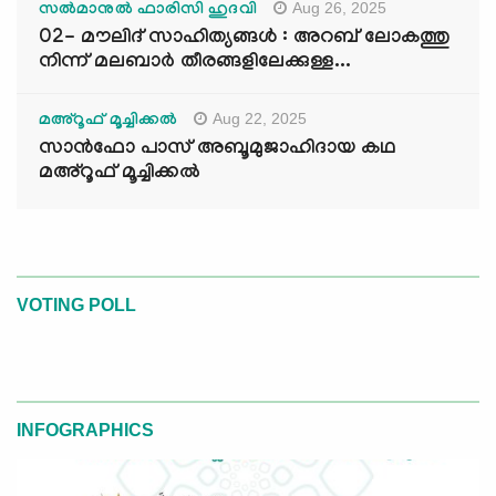
Aug 26, 2025
സൽമാനുൽ ഫാരിസി ഹുദവി
02- മൗലിദ് സാഹിത്യങ്ങൾ : അറബ് ലോകത്തു
നിന്ന് മലബാർ തീരങ്ങളിലേക്കുള്ള...
Aug 22, 2025
മഅ്റൂഫ് മൂച്ചിക്കല്‍
സാൻഫോ പാസ് അബൂമുജാഹിദായ കഥ
മഅ്റൂഫ് മൂച്ചിക്കല്‍
VOTING POLL
INFOGRAPHICS