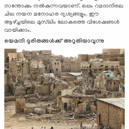
സന്തോഷം നൽകുന്നവയാണ്. ഒപ്പം റമദാനിലെ
ചില നയന മനോഹര ദ്യശ്യങ്ങളും. ഈ
ആഴ്ച്ചയിലെ മുസ്‍ലിം ലോകത്തെ വിശേഷങ്ങൾ
വായിക്കാം.
യെമനി ദുരിതങ്ങൾക്ക് അറുതിയാവുന്നു