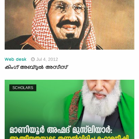
Jul 4, 2012
Web desk
കിംഗ് അബ്ദുൽ അസീസ്
SCHOLARS