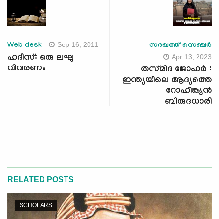
Sep 16, 2011
Web desk
സദഖത്ത് സെഞ്ചർ
Apr 13, 2023
ഹദീസ്: ഒരു ലഘു
വിവരണം
തസ്‌മിദ ജോഹർ :
ഇന്ത്യയിലെ ആദ്യത്തെ
റോഹിങ്ക്യൻ
ബിരുദധാരി
RELATED POSTS
SCHOLARS