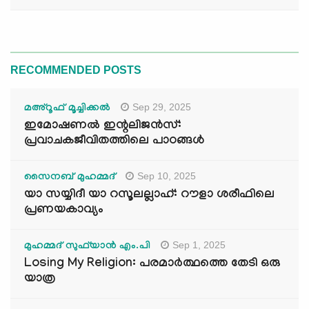
RECOMMENDED POSTS
Sep 29, 2025
മഅ്റൂഫ് മൂച്ചിക്കല്‍
ഇമോഷണൽ ഇന്റലിജൻസ്:
പ്രവാചകജീവിതത്തിലെ പാഠങ്ങൾ
Sep 10, 2025
സൈനബ് മുഹമ്മദ്
യാ സയ്യിദീ യാ റസൂലല്ലാഹ്: റൗളാ ശരീഫിലെ
പ്രണയകാവ്യം
Sep 1, 2025
മുഹമ്മദ് സുഫ്‌യാൻ എം.പി
Losing My Religion: പരമാർത്ഥത്തെ തേടി ഒരു
യാത്ര