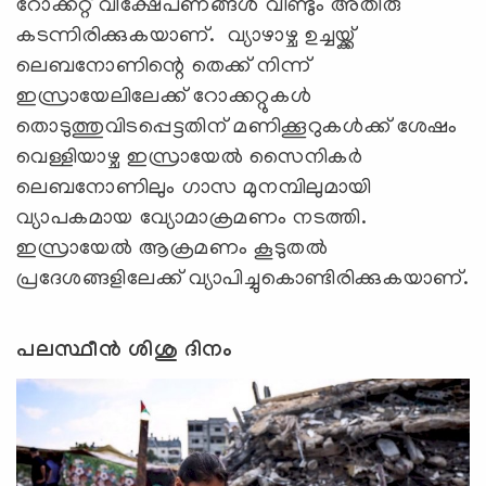
റോക്കറ്റ് വിക്ഷേപണങ്ങൾ വീണ്ടും അതിരു
കടന്നിരിക്കുകയാണ്. വ്യാഴാഴ്ച ഉച്ചയ്ക്ക്
ലെബനോണിന്റെ തെക്ക് നിന്ന്
ഇസ്രായേലിലേക്ക് റോക്കറ്റുകൾ
തൊടുത്തുവിടപ്പെട്ടതിന് മണിക്കൂറുകൾക്ക് ശേഷം
വെള്ളിയാഴ്ച ഇസ്രായേൽ സൈനികർ
ലെബനോണിലും ഗാസ മുനമ്പിലുമായി
വ്യാപകമായ വ്യോമാക്രമണം നടത്തി.
ഇസ്രായേൽ ആക്രമണം കൂടുതൽ
പ്രദേശങ്ങളിലേക്ക് വ്യാപിച്ചുകൊണ്ടിരിക്കുകയാണ്.
പലസ്ഥീൻ ശിശു ദിനം