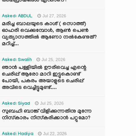
അഭിപ്രായങ്ങൾ എന്താണ്?
Jul 27, 2026
Asked: ABDUL
മരിച്ച ബാപ്പയുടെ കാശ് ( സൊത്ത്)
ഓഹരി വെക്കുമ്പോൾ, ആണ്‍ പെണ്‍
വ്യത്യാസത്തില്‍ ആണോ നല്‍കേണ്ടത്?
മറിച്ച്...
Jul 25, 2026
Asked: Swalih
ഞാൻ പള്ളിയിൽ ഊരിവെച്ച എന്റെ
ചെരിപ്പ് ആരോ മാറി ഇട്ടുകൊണ്ട്
പോയി, പകരം അയാളുടെ ചെരിപ്പ്
അവിടെ വെച്ചിട്ടുമുണ്ട്....
Jul 25, 2026
Asked: Siyad
സുബഹി ബാങ്ക് വിളിക്കുന്നതിനു മുന്നേ
നിസ്കാരം നിസ്കരിക്കാൻ പറ്റുമോ?
Jul 22, 2026
Asked: Hadiya