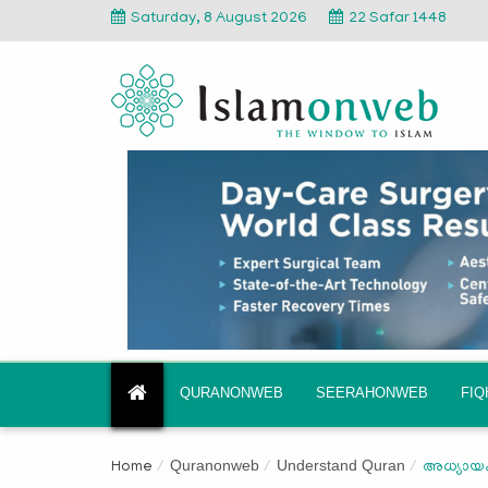
Saturday, 8 August 2026
22 Safar 1448
QURANONWEB
SEERAHONWEB
FI
Quranonweb
Understand Quran
Home
അധ്യായം