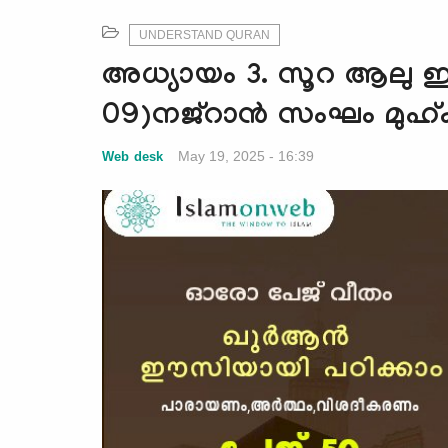
UNDERSTAND QURAN
അധ്യായം 3. സൂറ ആലു ഇം
09)നജ്‌റാൻ സംഘം മുഹ്
May 19, 2025 - 16:39
Web desk