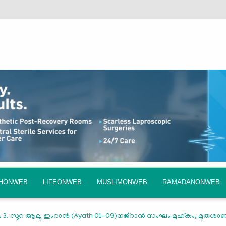
QHONWEB
LIFEONWEB
MUSLIMONWEB
RAMADANONWEB
 3. സൂറ ആലു ഇംറാന്‍ (Ayath 01-09)നജ്‌റാൻ സംഘം മുഹ്‌കം, മുതശാ