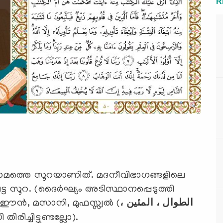
R
ന്നാമത്തെ സൂറയാണിത്. മദനീവിഭാഗങ്ങളിലെ
ട്ട സൂറ. (ദൈര്‍ഘ്യം അടിസ്ഥാനപ്പെടുത്തി
ിഈന്‍, മസാനി, മുഫസ്സ്വല്‍ (
الطوال ، المئين ،
രിച്ചിട്ടുണ്ടല്ലോ).