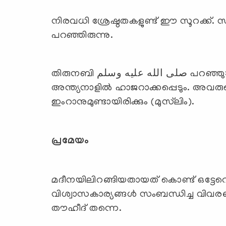
നിരവധി ശ്രേഷ്ഠതകളുണ്ട്‍ ഈ സൂറക്ക്. സ
പറഞ്ഞിരുന്നു.
തിരുനബി صلى الله عليه وسلم പറഞ്ഞു: ഖുര്‍ആനും അതനുസരിച്ച് പ്രവര്‍ത്തിച്ചവരെയും
അന്ത്യനാളില്‍ ഹാജറാക്കപ്പെടും. അവ
ഇംറാനുമുണ്ടായിരിക്കും (മുസ്‌ലിം).
പ്രമേയം
മദീനയിലിറങ്ങിയതായത് കൊണ്ട് ഒട്ടേറെ മ
വിശ്വാസകാര്യങ്ങള്‍ സംബന്ധിച്ച വിവരണ
തൗഹീദ് തന്നെ.