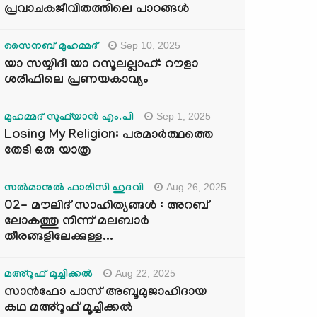
പ്രവാചകജീവിതത്തിലെ പാഠങ്ങൾ
Sep 10, 2025
സൈനബ് മുഹമ്മദ്
യാ സയ്യിദീ യാ റസൂലല്ലാഹ്: റൗളാ
ശരീഫിലെ പ്രണയകാവ്യം
Sep 1, 2025
മുഹമ്മദ് സുഫ്‌യാൻ എം.പി
Losing My Religion: പരമാർത്ഥത്തെ
തേടി ഒരു യാത്ര
Aug 26, 2025
സൽമാനുൽ ഫാരിസി ഹുദവി
02- മൗലിദ് സാഹിത്യങ്ങൾ : അറബ്
ലോകത്തു നിന്ന് മലബാർ
തീരങ്ങളിലേക്കുള്ള...
Aug 22, 2025
മഅ്റൂഫ് മൂച്ചിക്കല്‍
സാൻഫോ പാസ് അബൂമുജാഹിദായ
കഥ മഅ്റൂഫ് മൂച്ചിക്കല്‍