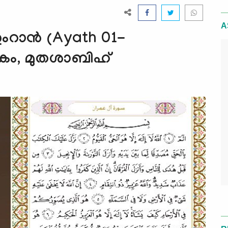
A
റാന്‍ (Ayath 01-
‌കം, മുതശാബിഹ്