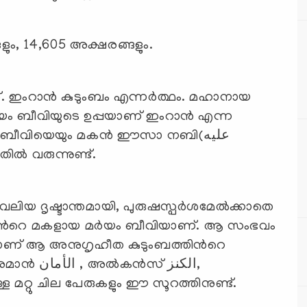
ും, 14,605 അക്ഷരങ്ങളും.
 ഇംറാന്‍ കുടുംബം എന്നര്‍ത്ഥം. മഹാനായ
ം ബീവിയെയും മകന്‍ ഈസാ നബി(عليه
ഇതില്‍ വരുന്നുണ്ട്.
 വലിയ ദൃഷ്ടാന്തമായി, പുരുഷസ്പര്‍ശമേല്‍ക്കാതെ
്തിന്‍റെ മകളായ മര്‍യം ബീവിയാണ്. ആ സംഭവം
യാണ് ആ അനുഗൃഹീത കുടുംബത്തിന്‍റെ
‍സ് الكنز,
 الإستغفار പോലെയുള്ള മറ്റു ചില പേരുകളും ഈ സൂറത്തിനുണ്ട്.