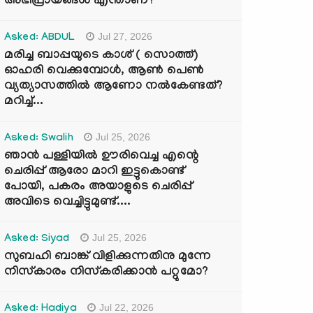
അഭിപ്രായങ്ങൾ എന്താണ്?
Jul 27, 2026
Asked: ABDUL
മരിച്ച ബാപ്പയുടെ കാശ് ( സൊത്ത്)
ഓഹരി വെക്കുമ്പോൾ, ആണ്‍ പെണ്‍
വ്യത്യാസത്തില്‍ ആണോ നല്‍കേണ്ടത്?
മറിച്ച്...
Jul 25, 2026
Asked: Swalih
ഞാൻ പള്ളിയിൽ ഊരിവെച്ച എന്റെ
ചെരിപ്പ് ആരോ മാറി ഇട്ടുകൊണ്ട്
പോയി, പകരം അയാളുടെ ചെരിപ്പ്
അവിടെ വെച്ചിട്ടുമുണ്ട്....
Jul 25, 2026
Asked: Siyad
സുബഹി ബാങ്ക് വിളിക്കുന്നതിനു മുന്നേ
നിസ്കാരം നിസ്കരിക്കാൻ പറ്റുമോ?
Jul 22, 2026
Asked: Hadiya