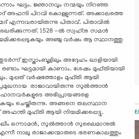
നാം ഘട്ടം. ജ്ഞാനവും നന്മയും നിറഞ്ഞ
് അഫന്ദി പിറവി കൊള്ളുന്നത്. അക്കാലത്തെ
്മദ് എന്നവരായിരുന്നു പിതാവ്. പിതാവിൽ
ഖരിക്കുന്നത്. 1528 -ൽ സ്വഹ്‌നു സമൻ
ക്കപ്പെടുകയും അഞ്ചു വർഷം ആ സ്ഥാനത്തു
ുടർന്ന് ഇസ്താംബൂളിലും അദ്ദേഹം ഖാളിയായി
െ രണ്ടാം ഘട്ടമായി കാണാം. ശേഷം മുഫ്തിയായി
വും. മുപ്പത് വർഷത്തോളം മുഫ്തി ആയി
 പ്രമുഖനായ രാജാവായിരുന്നു സുൽത്താൻ
ഹാനവർകളുടെ അഭിപ്രായങ്ങളെ
ുകയും ചെയ്തിരുന്നു. അങ്ങനെ തലസ്ഥാന
്തി മുഫ്തി ആയി നിയമിക്കപ്പെട്ടു.
E
ീം ഒന്നാമന്‍, സുൽത്താൻ സുലൈമാനുൽ
എന്നീ നാലു രാജാക്കന്മാരുടെ ഭരണകാലത്തും