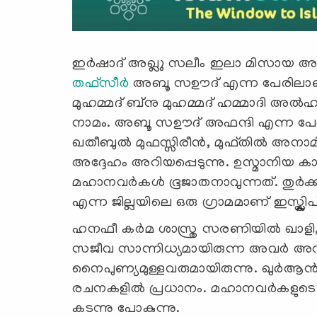
ഇർഷാദ് അഖ്ലു സലീം ഇലാ മിസായ അൽ
തഫ്സീര്‍
അബൂ സഊദ് എന്ന പേരിലാണ്
മുഹമ്മദ് ബ്‌നു മുഹമ്മദ് ഹമ്മാദി അല്
നാമം. അബൂ സഊദ് അഫന്ദി എന്ന പേരി
ഖതീബുൽ മുഫസ്സിരീൻ, മുഫ്തിൽ അനാമ
അദ്ദേഹം അറിയപ്പെടുന്നു. ഉസ്മാനിയ ക
മഹാനവർകൾ ഭൂജാതനാവുന്നത്. തുർക്കിയു
എന്ന ജില്ലയിലെ ഒരു ഗ്രാമമാണ് ഇസ്ക്ലിപ
ഹനഫീ കർമ ശാസ്ത്ര സരണിയിൽ ഖാളി, 
സജീവ സാന്നിധ്യമായിരുന്ന അവര്‍ 
നൈപുണ്യമുള്ളവരുമായിരുന്നു. ഖുർആൻ വ
രചനകളിൽ പ്രധാനം. മഹാനവർകളുടെ ജീവി
കടന്നു പോകുന്നു.