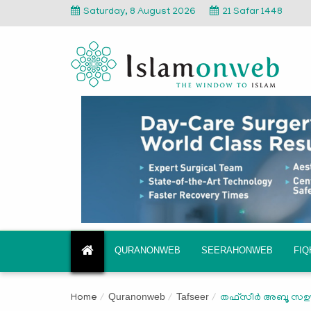
Saturday, 8 August 2026
21 Safar 1448
QURANONWEB
SEERAHONWEB
FI
Quranonweb
Tafseer
Home
തഫ്സീർ അബൂ സഊദ്- 