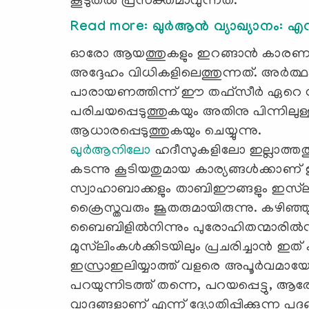
കൂടുതല്‍ പ്രസക്തമാവുന്നത്.
Read more: ഖുര്‍ആന്‍ വ്യാഖ്യാനം: എ
ഓരോ ആയത്തുകളും ഇറങ്ങാൻ കാരണമാ
അദ്ദേഹം വിധികളിലെത്തുന്നത്. അർത്ഥ
പാരായണത്തിന്ന് ഈ തഫ്സീർ ഏറെ സ
പരിചയപ്പെടുത്തുകയും അതിനു പിന്നിലുള
ആധാരപ്പെടുത്തുകയും ചെയ്യുന്നു.
ഖുർആനിലോ
ഹദീസുകളിലോ ഇല്ലാത്തത
കടന്നു കൂടിയതുമായ കാര്യങ്ങൾക്കാണ് ഇ
സ്വാഹാബാക്കളും താബിഈങ്ങളും ഇസ്‌ലാമ
ക്രൈസ്തവരും ജൂതരുമായിരുന്നു. കഴിഞ
ബൈബിളില്‍നിന്നും പുരോഹിതന്മാരില്‍നിന
മുസ്‍ലിംകള്‍ക്കിടയിലും പ്രചരിച്ചാന്‍
ഇസ്രാഇലിയ്യാത്ത് വളരെ അപൂർവമ
പറയുന്നിടത്ത് തന്നെ, പറയപ്പെട്ടു,
വാദങ്ങളാണ് എന്ന് ദ്യോതിപ്പിക്കുന്ന പദ