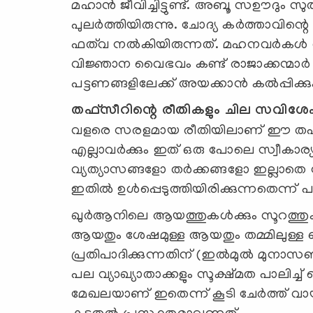
മഹാൻ ജീവിച്ചിട്ടുണ്ട്. അബൂ സഊദും സു
പുലർത്തിയിരുന്നു. ചോദ്യ കർത്താവിന്റെ
ഫത്‌വ നൽകിയിരുന്നത്. മഹനവർകള്‍ ത
വിജ്ഞാന വൈഭവം കണ്ട് രാജാക്കന്മാർ അ
പട്ടണങ്ങളിലേക്ക് അയക്കാൻ കൽപ്പിക്കുക
തഫ്സീറിന്റെ രീതികളും ചില സവിശ
വളരെ സരളമായ രീതിയിലാണ് ഈ തഫ്സീർ 
എല്ലാവര്‍ക്കും ഇത് ഒരു പോലെ സ്വീകാ
വ്യത്യാസങ്ങളോ തർക്കങ്ങളോ ഇല്ലാത
ഇതില്‍ ഉള്‍പ്പെടുത്തിയിരിക്കുന്നതെന്ന് 
ഖുർആനിലെ ആയത്തുകൾക്കും സൂറത്തുകൾക്
ആയതും ശേഷമുള്ള ആയതും തമ്മിലുള്ള 
പ്രതിപാദിക്കുന്നതിന് (ഇല്‍മുല്‍ മുനാസ
പല വ്യാഖ്യാതാക്കളും സൂക്ഷ്മത പാലിച്ച്
മേഖലയാണ് ഇതെന്ന് കൂടി ചേര്‍ത്ത് 