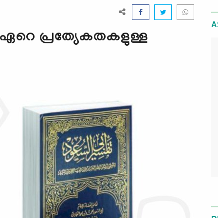
A
െ പ്രത്യേകതകളുള്ള