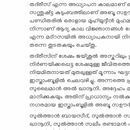
തദ്‍രീസ് എന്ന അധ്യാപന കാലമാണ് ഒന്
സന്തുഷ്ട്ട കുടുംബത്തിലാണ് അബൂ സഊദ
പണ്ഡിതരിൽ ഒരാളായ മുഹ്‌യുദ്ദീൻ മുഹമ
നിന്നാണ് ആദ്യ കാല വിജ്ഞാനങ്ങൾ ശേ
എന്ന മദ്റസയിൽ അധ്യാപകനായി നിയമി
തന്നെ തുടരുകയും ചെയ്തു.
തദ്‍രീസിന് ശേഷം ജയ്ശുൽ അസ്കറിലും ത
നിർണയിക്കപ്പെട്ട ശേഷമുള്ള ജീവിതത്ത
നിയമിതനായത് മുതലുള്ളത് മൂന്നാം ഘട്ട
ഇസ്താംബൂളിൽ ചെലവഴിച്ചു. അന്നത്തെ
സുലൈമാൻ അൽ ഖാനൂനി. അദ്ദേഹം മ
മാനിക്കുകയും അതിന് പ്രാധാന്യം നൽക
നഗരമായ ഇസ്താംബൂളിൽ അബൂ സഊദ് അഫന
സുൽത്താൻ ബായസീദ്, സുൽത്താൻ സല
ഖാനൂനി, സുൽത്താൻ സലീം രണ്ടാമന്‍ 