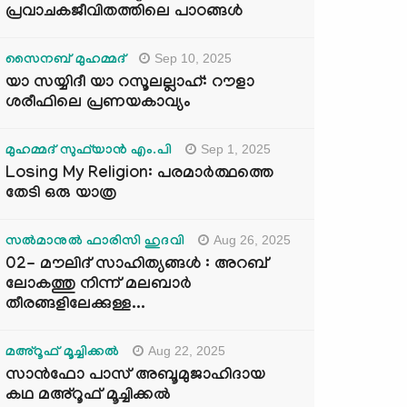
പ്രവാചകജീവിതത്തിലെ പാഠങ്ങൾ
Sep 10, 2025
സൈനബ് മുഹമ്മദ്
യാ സയ്യിദീ യാ റസൂലല്ലാഹ്: റൗളാ
ശരീഫിലെ പ്രണയകാവ്യം
Sep 1, 2025
മുഹമ്മദ് സുഫ്‌യാൻ എം.പി
Losing My Religion: പരമാർത്ഥത്തെ
തേടി ഒരു യാത്ര
Aug 26, 2025
സൽമാനുൽ ഫാരിസി ഹുദവി
02- മൗലിദ് സാഹിത്യങ്ങൾ : അറബ്
ലോകത്തു നിന്ന് മലബാർ
തീരങ്ങളിലേക്കുള്ള...
Aug 22, 2025
മഅ്റൂഫ് മൂച്ചിക്കല്‍
സാൻഫോ പാസ് അബൂമുജാഹിദായ
കഥ മഅ്റൂഫ് മൂച്ചിക്കല്‍