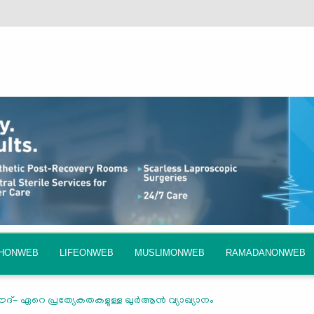
QHONWEB
LIFEONWEB
MUSLIMONWEB
RAMADANONWEB
ഏറെ പ്രത്യേകതകളുള്ള ഖുര്‍ആന്‍ വ്യാഖ്യാനം