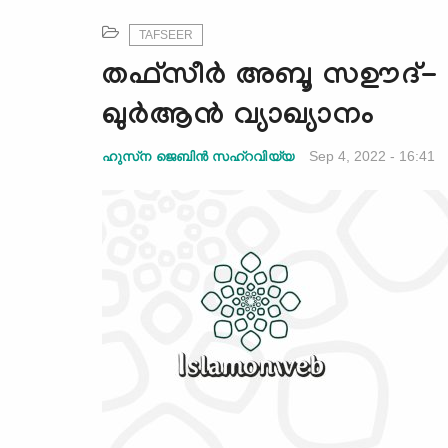
TAFSEER
തഫ്സീർ അബൂ സഊദ്- ഏറ
ഖുര്‍ആന്‍ വ്യാഖ്യാനം
Sep 4, 2022 - 16:41
ഹുസ്‌ന ജെബിന്‍ സഹ്‌റവിയ്യ