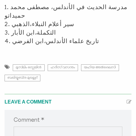
1. مدرسة الحديث في الأندلس، مصطفى محمد
حميداتو
2. سير أعلام النبلاء،الذهبي
3. التكملة،ابن الأبار
4. تاريخ علماء الأندلس،ابن الفرضي
മുസ്‍ലിം സ്പെയിൻ
ഹദീസ് വസന്തം
യഹിയ അൽലൈസി
ബഖിയ്യുബ്നു മുഖല്ലദ്
LEAVE A COMMENT
Comment *