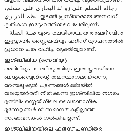
വളരെ വലിയൊരു പങ്കു വഹിച്ച വ്യക്തിത്വമാണ്.
رجالة المعلم على زوائد البخاري على مسلم،
نظم الدراري തുടങ്ങി പ്രസിദ്ധമായ അനവധി
കൃതികൾ ഇദ്ദേഹത്തിൻറെ പേരിലുണ്ട്.
صلة الصلة യുടെ രചയിതാവായ അഹ്മദ് ബിനു
ഇബ്രാഹിം അസ്സഖഫിയും ഹദീസ് വ്യാപനത്തിൽ
പ്രധാന പങ്കു വഹിച്ച വ്യക്തിത്വമാണ്.
ഇശ്ബീലിയ (സെവിയ്യ)
അറിവിലും സാഹിത്യത്തിലും പ്രശസ്തരായിരുന്ന
ബനൂഅബ്ബാദിന്റെ തലസ്ഥാനമായിരുന്ന,
അന്തലൂഷ്യൻ പട്ടണങ്ങൾക്കിടയിൽ
തലയുയർത്തി നിൽക്കുന്ന ഇശ്ബീലിയ നഗരം
മുസ്‌ലിം സ്പെയിനിലെ വൈജ്ഞാനിക
മുന്നേറ്റങ്ങൾക്ക് സമാനതകളില്ലാത്ത
സംഭാവനകൾ നൽകിയിട്ടുണ്ട്.
ഇശ്ബിലിയയിലെ ഹദീസ് പണ്ഡിതർ