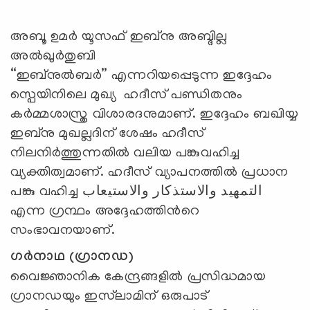
അബൂ ഉമർ യൂസഫ് ഇബ്നു അബ്ദില്ല
അൽഖുർതുബി
“ഇബ്നുൽബർ” എന്നറിയപ്പെടുന്ന ഇദ്ദേഹം
സ്പെയിനിലെ മുഖ്യ ഹദീസ് പണ്ഡിതനും
കർമ്മശാസ്ത്ര വിശാരദനുമാണ്. ഇദ്ദേഹം ബഖിയ്യ
ഇബ്നു മുഖല്ലദിന് ശേഷം ഹദീസ്
നിലനിർത്തുന്നതിൽ വലിയ പങ്കുവഹിച്ച
വ്യക്തിത്വമാണ്. ഹദീസ് വ്യാപനത്തിൽ പ്രധാന
പങ്കു വഹിച്ച التمهيد والاستذكار والاستيعاب
എന്ന ഗ്രന്ഥം അദ്ദേഹത്തിൻറെ
സംഭാവനയാണ്.
ഗർനാഥ (ഗ്രാനഡ)
വൈജ്ഞാനിക കേന്ദ്രങ്ങളിൽ പ്രസിദ്ധമായ
ഗ്രാനഡയും ഇസ്‌ലാമിന് ഒരുപാട്