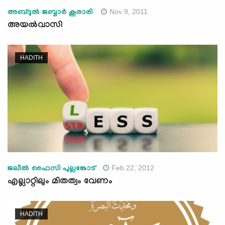
Nov 9, 2011
അബ്ദുല്‍ ജബ്ബാര്‍ കൂരാരി
അയല്‍വാസി
HADITH
Feb 22, 2012
ജലീല്‍ ഫൈസി പുല്ലങ്കോട്
എല്ലാറ്റിലും മിതത്വം വേണം
HADITH