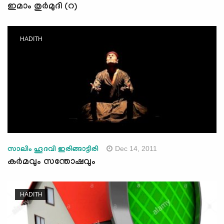
ഇമാം തുര്‍മുദി (റ)
HADITH
Dec 14, 2011
സാലിം ഹൂദവി ഇരിങ്ങാട്ടിരി
കര്‍മവും സന്തോഷവും
HADITH