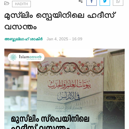
e
HADITH
N
മുസ്‌ലിം സ്പെയിനിലെ ഹദീസ്
a
v
വസന്തം
i
g
Jan 4, 2025 - 16:09
അബ്ദുല്ലാഹ് ശാകിര്‍
a
t
i
o
n