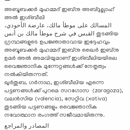
അബൂബക്കർ മുഹമ്മദ് ഇബ്നു അബ്ദുല്ലാഹ്
അൽ ഇശ്ബീലി
المسالك على موطأ مالك، عارضة الأحوذي،
القبس في شرح موطأ مالك بن أنس തുടങ്ങിയ
ഗ്രന്ഥങ്ങളുടെ ഉപജ്ഞാതാവായ ഇദ്ദേഹവും
അബൂബക്കർ മുഹമ്മദ് ഇബ്നു ഖൈർ ഇബ്നു
ഉമർ അൽ അമവിയുമാണ് ഇശ്ബീലിയയിലെ
വൈജ്ഞാനിക മുന്നേറ്റങ്ങൾക്ക് നേതൃത്വം
നൽകിയിരുന്നത്.
ഖുർതുബ, ഗർനാഥ, ഇശ്ബീലിയ എന്നെ
പട്ടണങ്ങൾക്ക് പുറമെ സറഗോസ (zaragoza),
വലൻസിയ (valencia), സേറ്റിവ (xativa)
തുടങ്ങിയ പട്ടണങ്ങളും വൈജ്ഞാനിക
നവോത്ഥാന രംഗത്ത് സജീവമായിരുന്നു.
المصادر والمراجع