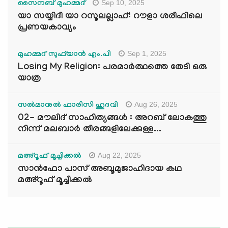
Sep 10, 2025
സൈനബ് മുഹമ്മദ്
യാ സയ്യിദീ യാ റസൂലല്ലാഹ്: റൗളാ ശരീഫിലെ
പ്രണയകാവ്യം
Sep 1, 2025
മുഹമ്മദ് സുഫ്‌യാൻ എം.പി
Losing My Religion: പരമാർത്ഥത്തെ തേടി ഒരു
യാത്ര
Aug 26, 2025
സൽമാനുൽ ഫാരിസി ഹുദവി
02- മൗലിദ് സാഹിത്യങ്ങൾ : അറബ് ലോകത്തു
നിന്ന് മലബാർ തീരങ്ങളിലേക്കുള്ള...
Aug 22, 2025
മഅ്റൂഫ് മൂച്ചിക്കല്‍
സാൻഫോ പാസ് അബൂമുജാഹിദായ കഥ
മഅ്റൂഫ് മൂച്ചിക്കല്‍