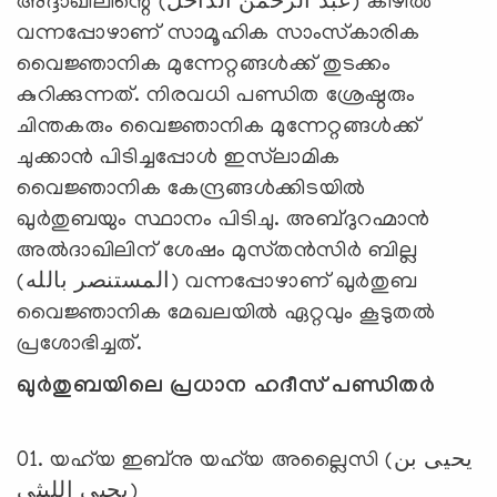
അദ്ദാഖിലിന്റെ (عبد الرحمن الداخل) കീഴിൽ
വന്നപ്പോഴാണ് സാമൂഹിക സാംസ്‌കാരിക
വൈജ്ഞാനിക മുന്നേറ്റങ്ങൾക്ക് തുടക്കം
കുറിക്കുന്നത്. നിരവധി പണ്ഡിത ശ്രേഷ്ഠരും
ചിന്തകരും വൈജ്ഞാനിക മുന്നേറ്റങ്ങൾക്ക്
ചുക്കാൻ പിടിച്ചപ്പോൾ ഇസ്‍ലാമിക
വൈജ്ഞാനിക കേന്ദ്രങ്ങൾക്കിടയിൽ
ഖുർതുബയും സ്ഥാനം പിടിചു. അബ്ദുറഹ്മാൻ
അൽദാഖിലിന് ശേഷം മുസ്‌തൻസിർ ബില്ല
(المستنصر بالله) വന്നപ്പോഴാണ് ഖുർതുബ
വൈജ്ഞാനിക മേഖലയിൽ ഏറ്റവും കൂടുതൽ
പ്രശോഭിച്ചത്.
ഖുർതുബയിലെ പ്രധാന ഹദീസ് പണ്ഡിതർ
01. യഹ്‌യ ഇബ്നു യഹ്‌യ അല്ലൈസി (يحيى بن
يحيى الليثي)