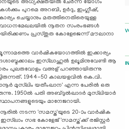
ാനയുടെ അധ്യക്ഷതയില്‍ ചേര്‍ന്ന യോഗം
ള്‍ക്കും പുറമെ അറബി, ഉര്‍ദു, ഇംഗ്ലീഷ്,
ര്യം ചെയ്യാനും മതത്തിനെതിരെയുള്ള
പ്രബോധനമേഖലയില്‍ നൂതന സംരംഭങ്ങള്‍
V
ിലായിരിക്കണം പ്രസ്തുത കോളേജെന്ന് മൗലാനാ
െ മൂന്നാമത്തെ വാര്‍ഷികയോഗത്തില്‍ ഇക്കാര്യം
ണ്ട് ദശാബ്ദക്കാലം ഇസ്‌ലാഹുല്‍ ഉലൂമിനുവേണ്ടി ആ
I
 നേരം പുലരുവോളം വഅള് പറഞ്ഞായിരുന്നു
ിരുന്നത്. 1944-50 കാലയളവില്‍ കെ.വി.
ാനൂര്‍ മുസ്‌ലിം യതീംഖാന' എന്ന പേരില്‍ ഒരു
ുന്നു. 1950ല്‍ പതി അബ്ദുല്‍ഖാദര്‍ മുസ്‌ലിയാര്‍
സ്ഥാപനങ്ങളുടെയും മാനേജറായി.
നൂരില്‍ നടന്ന 'സമസ്ത'യുടെ 20-ാം വാര്‍ഷിക
ഇസ്‌ലാം സഭ കോളേജ് 'സമസ്ത'ക്ക് രജിസ്റ്റര്‍
ീരുമാനപ്രകാരം മാനേജറും പ്രിന്‍സിപ്പലുമായി