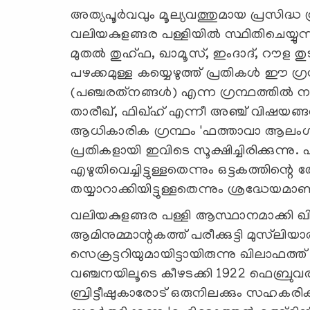
അത്യപൂര്‍വവും മൂല്യവത്തുമായ പ്രസിദ്ധ 
വലിയകുളങ്ങര പള്ളിയില്‍ സ്ഥിതിചെയ്യുന
മുതല്‍ തുഹ്ഫ, ഖാമൂസ്, ഇംദാദ്, റൗള തു
പഴക്കമുള്ള കയ്യെഴുത്ത് പ്രതികള്‍ ഈ ഗ്ര
(പഞ്ചരത്‌നങ്ങള്‍) എന്ന ഗ്രന്ഥത്തില്‍ 
താരീഖ്, ഫിഖ്ഹ് എന്നീ അഞ്ച് വിഷയങ്ങള
ആധികാരിക ഗ്രന്ഥം 'ഫത്താവാ ആലംഗീരി
പ്രതികളായി ഇവിടെ സൂക്ഷിച്ചിരിക്കുന്നു
എഴുതിവെച്ചിട്ടുള്ളതെന്നും ഒട്ടകത്തിന്റ
തയ്യാറാക്കിയിട്ടുള്ളതെന്നും ശ്രദ്ധേയമാണ
വലിയകുളങ്ങര പള്ളി ആസ്ഥാനമാക്കി ഖിലാ
ആമിനുമ്മാന്റകത്ത് പരീക്കുട്ടി മുസ്‌ലിയാര
സെക്രട്ടറിയുമായിട്ടായിരുന്നു ഖിലാഫത്ത
വഞ്ചനയിലൂടെ കീഴടക്കി 1922 ഫെബ്രുവരി 2
ബ്രിട്ടീഷുകാരോട് ഒരുനിലക്കും സഹകരിക്