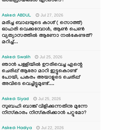
അഭിപ്രായങ്ങൾ എന്താണ്?
Jul 27, 2026
Asked: ABDUL
മരിച്ച ബാപ്പയുടെ കാശ് ( സൊത്ത്)
ഓഹരി വെക്കുമ്പോൾ, ആണ്‍ പെണ്‍
വ്യത്യാസത്തില്‍ ആണോ നല്‍കേണ്ടത്?
മറിച്ച്...
Jul 25, 2026
Asked: Swalih
ഞാൻ പള്ളിയിൽ ഊരിവെച്ച എന്റെ
ചെരിപ്പ് ആരോ മാറി ഇട്ടുകൊണ്ട്
പോയി, പകരം അയാളുടെ ചെരിപ്പ്
അവിടെ വെച്ചിട്ടുമുണ്ട്....
Jul 25, 2026
Asked: Siyad
സുബഹി ബാങ്ക് വിളിക്കുന്നതിനു മുന്നേ
നിസ്കാരം നിസ്കരിക്കാൻ പറ്റുമോ?
Jul 22, 2026
Asked: Hadiya