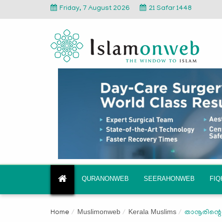
Friday, 7 August 2026
21 Safar 1448
QURANONWEB
SEERAHONWEB
FI
Muslimonweb
Kerala Muslims
Home
താനൂരിന്റെ