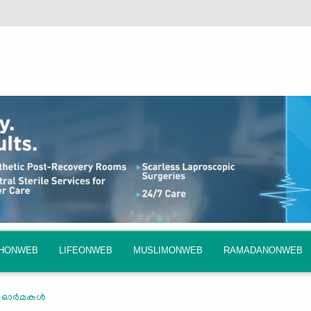
QHONWEB
LIFEONWEB
MUSLIMONWEB
RAMADANONWEB
 ഓര്‍മകള്‍