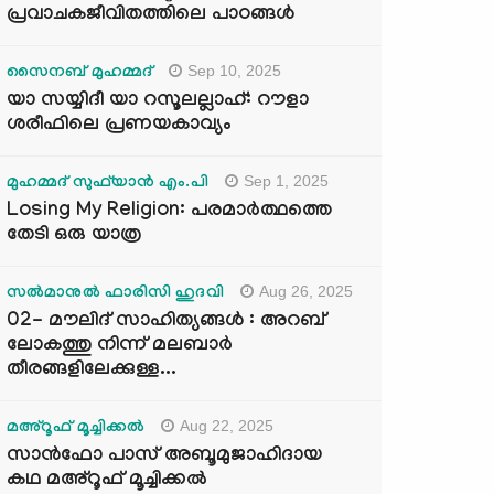
പ്രവാചകജീവിതത്തിലെ പാഠങ്ങൾ
Sep 10, 2025
സൈനബ് മുഹമ്മദ്
യാ സയ്യിദീ യാ റസൂലല്ലാഹ്: റൗളാ
ശരീഫിലെ പ്രണയകാവ്യം
Sep 1, 2025
മുഹമ്മദ് സുഫ്‌യാൻ എം.പി
Losing My Religion: പരമാർത്ഥത്തെ
തേടി ഒരു യാത്ര
Aug 26, 2025
സൽമാനുൽ ഫാരിസി ഹുദവി
02- മൗലിദ് സാഹിത്യങ്ങൾ : അറബ്
ലോകത്തു നിന്ന് മലബാർ
തീരങ്ങളിലേക്കുള്ള...
Aug 22, 2025
മഅ്റൂഫ് മൂച്ചിക്കല്‍
സാൻഫോ പാസ് അബൂമുജാഹിദായ
കഥ മഅ്റൂഫ് മൂച്ചിക്കല്‍