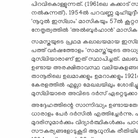
പിറവികൊള്ളുന്നത്. (1961ലെ കക്കാട് 
നല്‍കുന്നത്). 1954ല്‍ പറവണ്ണ മുഹ്‌യുദ്ദീ
'നൂറുല്‍ ഇസ്‌ലാം' മാസികയും 57ല്‍ കൂറ്റ
നേതൃത്വത്തില്‍ 'അല്‍ബുര്‍ഹാന്‍' മാസിക
സമസ്തയുടെ പ്രഥമ കലാലയമായ ഇസ്‌ലാ
പത്ത് വര്‍ഷത്തോളം 'സമസ്ത'യുടെ അധ്യക്
മുസ്‌ലിയാരാണ് ഇത് സ്ഥാപിച്ചത്. മലബ
ഉണ്ടായ അരക്ഷിതാവസ്ഥ വലിയകുളങ്ങര പ
താനൂരിലെ ഉലമാക്കളും ഉമറാക്കളും 1921
കേരളത്തില്‍ എല്ലാ മേഖലയിലും ശോഭിച്ചുക
മുസ്‌ലിയാരെ അവിടെ ദര്‍സ് ഏറ്റെടുക്ക
അദ്ദേഹത്തിന്റെ സാന്നിദ്ധ്യം ഉണ്ടായതോ
ധാരാളം പേര്‍ ദര്‍സില്‍ എത്തിച്ചേര്‍ന
മുദരിസുമാര്‍ക്കും വിദ്യാര്‍ത്ഥികള്‍ക്ക
സൗകര്യങ്ങളോടുകൂടി ആധുനിക രീതിയിലു