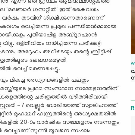
ിനീന്‍' എന്ന ഒരു ഗ്രന്ഥം ആമിനുമ്മാന്റകത്ത്
 1921ലെ 'മലബാര്‍ ഗസറ്റില്‍' ഇത് കൈവശം
ര്‍ഷം തടവിന് ശിക്ഷിക്കുന്നതാണെന്ന്
കൈവശം വെച്ചിരുന്ന പ്രമുഖ പണ്ഡിതന്‍മാരായ
ാനായിക്കുളം പുതിയാപ്പിള അബ്ദുറഹ്മാന്‍
ട്ടു. ഒളിജീവിതം നയിച്ചിരുന്ന പരീക്കുട്ടി
ചുകടന്നു. അദ്ദേഹം അവിടെയും തന്റെ ബ്രിട്ടീഷ്
ത്രത്തിലൂടെ ലേഖനമെഴുതി
W
ില്‍ വെച്ച് മരണപ്പെട്ടു.
വ
സ
യും മികച്ച അധ്യായങ്ങളില്‍ പലതും
. 'സമസ്ത'യുടെ പ്രഥമ സംസ്ഥാന സമ്മേളനത്തിന്
േരളത്തിന്റെ ചരിത്രത്തില്‍ വഴിത്തിരിവായി
വരി -7 വെല്ലൂര്‍ ബാഖിയാത്ത് സ്വാലിഹാത്ത്
R
ദീന്‍ മുഹമ്മദ് ഹസ്രത്തിന്റെ അധ്യക്ഷതയില്‍
യതികളില്‍ 20-ാം വാര്‍ഷിക സമ്മേളനം നടന്നതും
്‍ വെച്ചാണ് സുന്നി യുവജന സംഘം