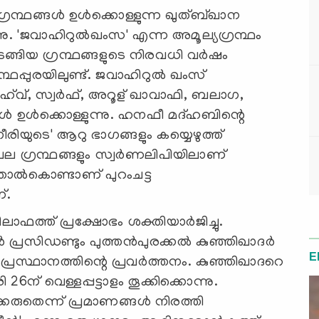
ഗ്രന്ഥങ്ങള്‍ ഉള്‍ക്കൊള്ളുന്ന ഖുത്ബ്ഖാന
്നു. 'ജവാഹിറുല്‍ഖംസ' എന്ന അമൂല്യഗ്രന്ഥം
ടങ്ങിയ ഗ്രന്ഥങ്ങളുടെ നിരവധി വര്‍ഷം
ന്ഥപ്പുരയിലുണ്ട്. ജവാഹിറുല്‍ ഖംസ്
നഹ്‌വ്, സ്വര്‍ഫ്, അറൂള് ഖാവാഫി, ബലാഗ,
്‍ ഉള്‍ക്കൊള്ളുന്നു. ഹനഫീ മദ്ഹബിന്റെ
യുടെ' ആറു ഭാഗങ്ങളും കയ്യെഴുത്ത്
. പല ഗ്രന്ഥങ്ങളും സ്വര്‍ണലിപിയിലാണ്
െ തോല്‍കൊണ്ടാണ് പുറംചട്ട
്.
ഫത്ത് പ്രക്ഷോഭം ശക്തിയാര്‍ജിച്ചു.
്‍ പ്രസിഡണ്ടും പുത്തന്‍പുരക്കല്‍ കുഞ്ഞിഖാദര്‍
E
് പ്രസ്ഥാനത്തിന്റെ പ്രവര്‍ത്തനം. കുഞ്ഞിഖാദറെ
6ന് വെള്ളപ്പട്ടാളം തൂക്കിക്കൊന്നു.
കരുതെന്ന് പ്രമാണങ്ങള്‍ നിരത്തി