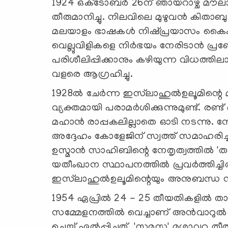
1924 ഒക്‌ടോബര്‍ 26ന് ഞായറാഴ്ച മൗല
തീരുമാനിച്ചു. നിലവിലെ മുഴുവന്‍ കിതാബുക
മലയാളം ഭാഷകള്‍ നിഷ്പ്രയാസം കൈകാ
വെല്ലുവിളികളെ നിര്‍ഭയം നേരിടാന്‍ 
പരിശീലിപ്പിക്കാനും കഴിയുന്ന വിധത്ത
വളരെ ആഗ്രഹിച്ചു.
1928ല്‍ ചേര്‍ന്ന ഇസ്‌ലാഹുല്‍ഉലൂമിന്റ
വ്യക്തമായി പരാമര്‍ശിക്കുന്നുമുണ്ട്. ര
മഹാന്‍ രാപ്പകലില്ലാതെ ഓടി നടന്നു.
അദ്ദേഹം കോളേജിന് സ്വത്ത് സമാഹരിച്ച
ഉസ്മാന്‍ സാഹിബിന്റെ നേതൃത്വത്തില്‍ 'ത
യതീംഖാന സ്ഥാപനത്തില്‍ പ്രവര്‍ത്തിച്ചിര
ഇസ്‌ലാഹുല്‍ഉലൂമിന്റെയും അനുബന്ധ 
1954 ഏപ്രില്‍ 24 - 25 തീയതികളില്‍ താ
സമ്മേളനത്തില്‍ വെച്ചാണ് അന്‍വാറുല്‍ 
ചെയ്ത് ഏല്‍പ്പിച്ചത്. 'സമസ്ത' മുശാവറ ത