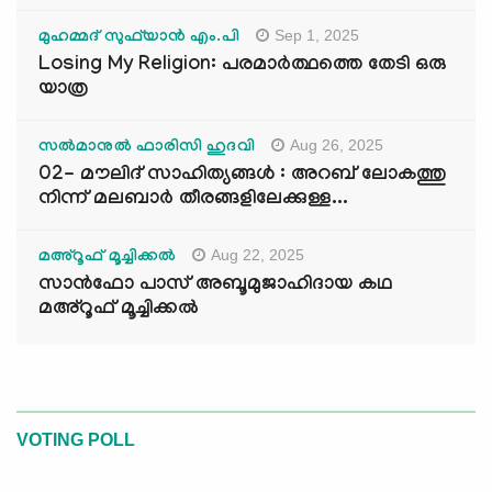
Sep 1, 2025
മുഹമ്മദ് സുഫ്‌യാൻ എം.പി
Losing My Religion: പരമാർത്ഥത്തെ തേടി ഒരു
യാത്ര
Aug 26, 2025
സൽമാനുൽ ഫാരിസി ഹുദവി
02- മൗലിദ് സാഹിത്യങ്ങൾ : അറബ് ലോകത്തു
നിന്ന് മലബാർ തീരങ്ങളിലേക്കുള്ള...
Aug 22, 2025
മഅ്റൂഫ് മൂച്ചിക്കല്‍
സാൻഫോ പാസ് അബൂമുജാഹിദായ കഥ
മഅ്റൂഫ് മൂച്ചിക്കല്‍
VOTING POLL