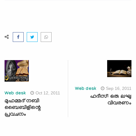
Sep 16, 2011
Web desk
Oct 12, 2011
Web desk
ഹദീസ്: ഒരു ലഘു
മുഹമ്മദ് നബി
വിവരണം
ബൈബിളിന്റെ
പ്രവചനം