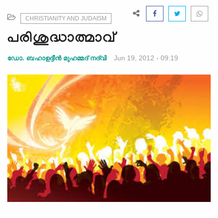
e
N
CHRISTIANITY AND JUDAISM
a
പരിശുദ്ധാത്മാവ്
v
i
Jun 19, 2012 - 09:19
ഡോ. ബഹാഉദ്ദീന്‍ മുഹമ്മദ് നദ്‌വി
g
a
t
i
o
n