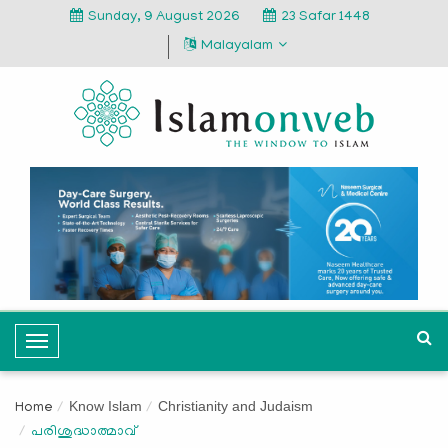
Sunday, 9 August 2026
23 Safar 1448
Malayalam
T
o
g
Know Islam
Christianity and Judaism
Home
g
പരിശുദ്ധാത്മാവ്
l