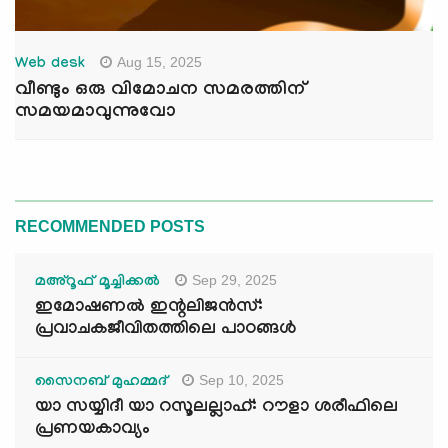
Aug 15, 2025
Web desk
വീണ്ടും ഒരു വിമോചന സമരത്തിന്
സമയമാവുന്നുവോ
RECOMMENDED POSTS
Sep 29, 2025
മഅ്റൂഫ് മൂച്ചിക്കല്‍
ഇമോഷണൽ ഇന്റലിജൻസ്:
പ്രവാചകജീവിതത്തിലെ പാഠങ്ങൾ
Sep 10, 2025
സൈനബ് മുഹമ്മദ്
യാ സയ്യിദീ യാ റസൂലല്ലാഹ്: റൗളാ ശരീഫിലെ
പ്രണയകാവ്യം