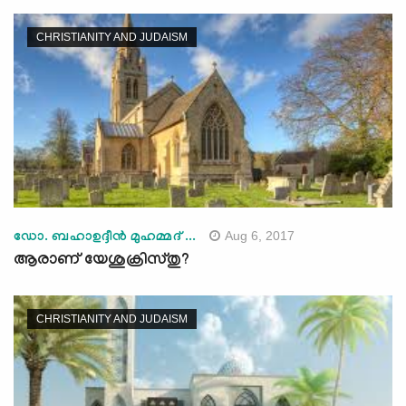
CHRISTIANITY AND JUDAISM
Aug 6, 2017
ഡോ. ബഹാഉദ്ദീന്‍ മുഹമ്മദ് ...
ആരാണ് യേശുക്രിസ്തു?
CHRISTIANITY AND JUDAISM