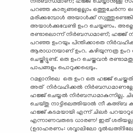
നിര്‍ബന്ധമാണ്; ഹജ്ജ് ചെയ്യാനുള്ള സംഖ
പറഞ്ഞ കാര്യങ്ങളെല്ലാം ഒത്തുചേര്‍ന്ന ഒ
മരിക്കുമ്പോള്‍ അയാള്‍ക്ക് സ്വത്തുണ്ടെങ
അയാള്‍ക്കുവേണ്ടി ഉംറ ചെയ്യണം. അല്ലെങ
രണ്ടാലൊന്ന് നിര്‍ബന്ധമാണ്; ഹജ്ജ്
പറഞ്ഞ ഉംറയും പിന്തിക്കാതെ നിര്‍വഹിക
ആരാധനയാണ് ഉംറ. കഴിയുന്നത്ര ഉംറ വര
ചെയ്തിട്ടുണ്ട്. ഒരു ഉംറ ചെയ്തവന്‍ രണ്ടാമ
പാപങ്ങളും പൊറുക്കപ്പെടും.
റമളാനിലെ ഒരു ഉംറ ഒരു ഹജ്ജ് ചെയ്തതിന
അത് നിര്‍വഹിക്കല്‍ നിര്‍ബന്ധമാണല്ല
ഹജ്ജ് ചെയ്യല്‍ നിര്‍ബന്ധമാകുന്നില്ല. 
ചെയ്തു നാട്ടിലെത്തിയാല്‍ നീ കഅ്ബ കണ
ഹജ്ജ് കടമയായി എന്ന് ചിലര്‍ പറയാറു
എന്നാണവരുടെ ധാരണ! ഇത് ശരിയല്ല. 
(ഉദാഹരണം: ശവ്വാലിലോ ദുല്‍ഖഅ്ദിലോ)