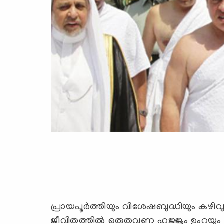
പ്രായപൂര്‍ത്തിയും വിശേഷബുദ്ധിയും കഴിവു
ജീവിതത്തില്‍ ഒരുതവണ ഹജ്ജും ഉംറയും 