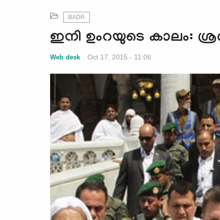
BADR
ഇനി ഉംറയുടെ കാലം: ശ്രദ്ധ
Oct 17, 2015 - 11:06
Web desk