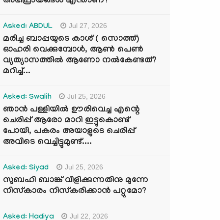
അഭിപ്രായങ്ങൾ എന്താണ്?
Jul 27, 2026
Asked: ABDUL
മരിച്ച ബാപ്പയുടെ കാശ് ( സൊത്ത്)
ഓഹരി വെക്കുമ്പോൾ, ആണ്‍ പെണ്‍
വ്യത്യാസത്തില്‍ ആണോ നല്‍കേണ്ടത്?
മറിച്ച്...
Jul 25, 2026
Asked: Swalih
ഞാൻ പള്ളിയിൽ ഊരിവെച്ച എന്റെ
ചെരിപ്പ് ആരോ മാറി ഇട്ടുകൊണ്ട്
പോയി, പകരം അയാളുടെ ചെരിപ്പ്
അവിടെ വെച്ചിട്ടുമുണ്ട്....
Jul 25, 2026
Asked: Siyad
സുബഹി ബാങ്ക് വിളിക്കുന്നതിനു മുന്നേ
നിസ്കാരം നിസ്കരിക്കാൻ പറ്റുമോ?
Jul 22, 2026
Asked: Hadiya