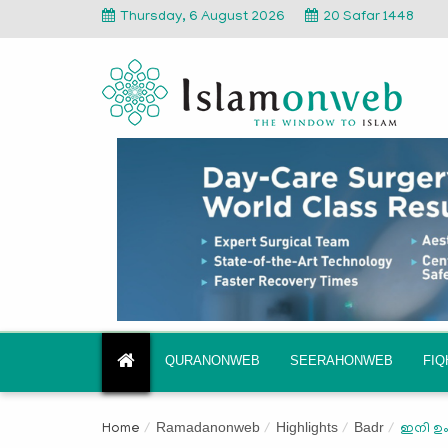
Thursday, 6 August 2026
20 Safar 1448
QURANONWEB
SEERAHONWEB
FI
Ramadanonweb
Highlights
Badr
Home
ഇനി ഉംറ