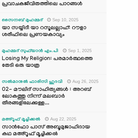
പ്രവാചകജീവിതത്തിലെ പാഠങ്ങൾ
Sep 10, 2025
സൈനബ് മുഹമ്മദ്
യാ സയ്യിദീ യാ റസൂലല്ലാഹ്: റൗളാ
ശരീഫിലെ പ്രണയകാവ്യം
Sep 1, 2025
മുഹമ്മദ് സുഫ്‌യാൻ എം.പി
Losing My Religion: പരമാർത്ഥത്തെ
തേടി ഒരു യാത്ര
Aug 26, 2025
സൽമാനുൽ ഫാരിസി ഹുദവി
02- മൗലിദ് സാഹിത്യങ്ങൾ : അറബ്
ലോകത്തു നിന്ന് മലബാർ
തീരങ്ങളിലേക്കുള്ള...
Aug 22, 2025
മഅ്റൂഫ് മൂച്ചിക്കല്‍
സാൻഫോ പാസ് അബൂമുജാഹിദായ
കഥ മഅ്റൂഫ് മൂച്ചിക്കല്‍