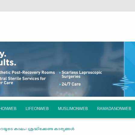
QHONWEB
LIFEONWEB
MUSLIMONWEB
RAMADANONWEB
യുടെ കാലം: ശ്രദ്ധിക്കേണ്ട കാര്യങ്ങള്‍