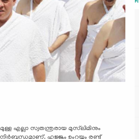
R
മുള്ള എല്ലാ സ്വതന്ത്രരായ മുസ്‌ലിമിനും
നിര്‍ബന്ധമാണ്. ഹജ്ജും ഉംറയും രണ്ട്