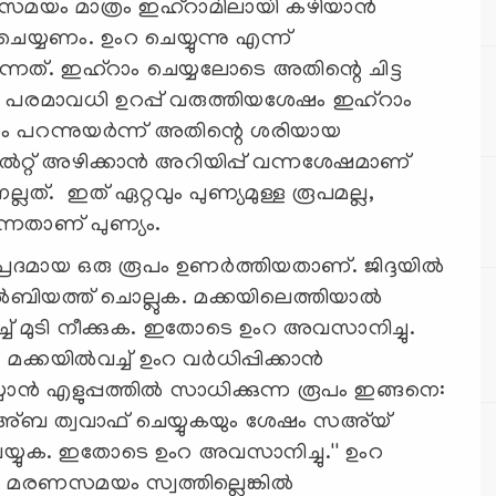
സമയം മാത്രം ഇഹ്‌റാമിലായി കഴിയാന്‍
ചെയ്യണം. ഉംറ ചെയ്യുന്നു എന്ന്
്നത്. ഇഹ്‌റാം ചെയ്യലോടെ അതിന്റെ ചിട്ട
ര പരമാവധി ഉറപ്പ് വരുത്തിയശേഷം ഇഹ്‌റാം
ം പറന്നുയര്‍ന്ന് അതിന്റെ ശരിയായ
ല്‍റ്റ് അഴിക്കാന്‍ അറിയിപ്പ് വന്നശേഷമാണ്
ല്ലത്. ഇത് ഏറ്റവും പുണ്യമുള്ള രൂപമല്ല,
ന്നതാണ് പുണ്യം.
്രദമായ ഒരു രൂപം ഉണര്‍ത്തിയതാണ്. ജിദ്ദയില്‍
‍ബിയത്ത് ചൊല്ലുക. മക്കയിലെത്തിയാല്‍
വച്ച് മുടി നീക്കുക. ഇതോടെ ഉംറ അവസാനിച്ചു.
്കയില്‍വച്ച് ഉംറ വര്‍ധിപ്പിക്കാന്‍
്യാന്‍ എളുപ്പത്തില്‍ സാധിക്കുന്ന രൂപം ഇങ്ങനെ:
 കഅ്ബ ത്വവാഫ് ചെയ്യുകയും ശേഷം സഅ്‌യ്
ം ചെയ്യുക. ഇതോടെ ഉംറ അവസാനിച്ചു.'' ഉംറ
, മരണസമയം സ്വത്തില്ലെങ്കില്‍