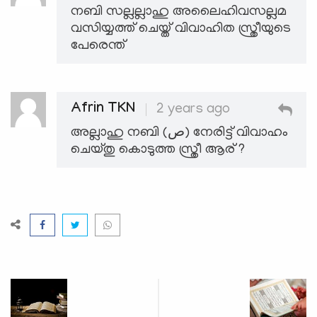
നബി സല്ലല്ലാഹു അലൈഹിവസല്ലമ
വസിയ്യത്ത് ചെയ്ത് വിവാഹിത സ്ത്രീയുടെ
പേരെന്ത്
Afrin TKN
2 years ago
അല്ലാഹു നബി (ص) നേരിട്ട് വിവാഹം
ചെയ്തു കൊടുത്ത സ്ത്രീ ആര് ?