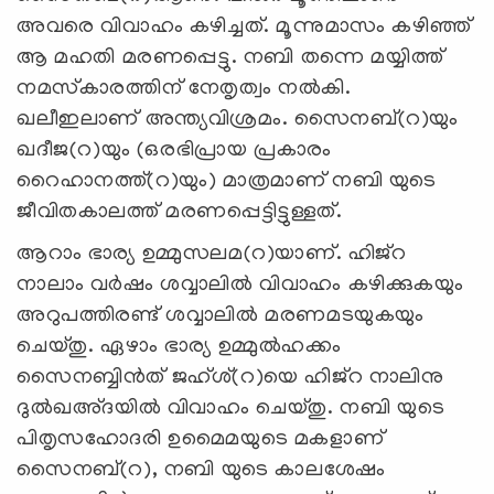
അവരെ വിവാഹം കഴിച്ചത്. മൂന്നുമാസം കഴിഞ്ഞ്
ആ മഹതി മരണപ്പെട്ടു. നബി തന്നെ മയ്യിത്ത്
നമസ്‌കാരത്തിന് നേതൃത്വം നല്‍കി.
ഖലീഇലാണ് അന്ത്യവിശ്രമം. സൈനബ്(റ)യും
ഖദീജ(റ)യും (ഒരഭിപ്രായ പ്രകാരം
റൈഹാനത്ത്(റ)യും) മാത്രമാണ് നബി യുടെ
ജീവിതകാലത്ത് മരണപ്പെട്ടിട്ടുള്ളത്.
ആറാം ഭാര്യ ഉമ്മുസലമ(റ)യാണ്. ഹിജ്‌റ
നാലാം വര്‍ഷം ശവ്വാലില്‍ വിവാഹം കഴിക്കുകയും
അറുപത്തിരണ്ട് ശവ്വാലില്‍ മരണമടയുകയും
ചെയ്തു. ഏഴാം ഭാര്യ ഉമ്മുല്‍ഹക്കം
സൈനബ്ബിന്‍ത് ജഹ്ശ്(റ)യെ ഹിജ്‌റ നാലിനു
ദുല്‍ഖഅ്ദയില്‍ വിവാഹം ചെയ്തു. നബി യുടെ
പിതൃസഹോദരി ഉമൈമയുടെ മകളാണ്
സൈനബ്(റ), നബി യുടെ കാലശേഷം