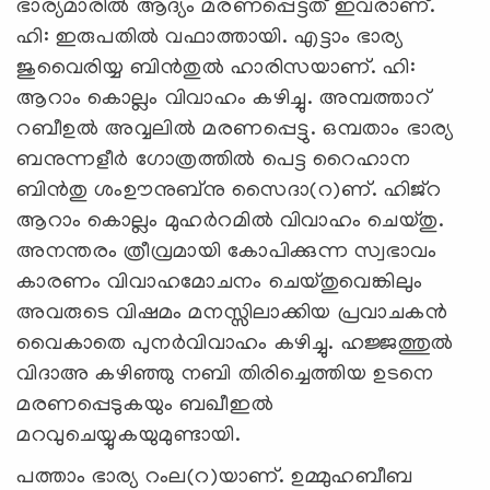
ഭാര്യമാരില്‍ ആദ്യം മരണപ്പെട്ടത് ഇവരാണ്.
ഹി: ഇരുപതില്‍ വഫാത്തായി. എട്ടാം ഭാര്യ
ജുവൈരിയ്യ ബിന്‍തുല്‍ ഹാരിസയാണ്. ഹി:
ആറാം കൊല്ലം വിവാഹം കഴിച്ചു. അമ്പത്താറ്
റബീഉല്‍ അവ്വലില്‍ മരണപ്പെട്ടു. ഒമ്പതാം ഭാര്യ
ബനുന്നളീര്‍ ഗോത്രത്തില്‍ പെട്ട റൈഹാന
ബിന്‍തു ശംഊനുബ്‌നു സൈദാ(റ)ണ്. ഹിജ്‌റ
ആറാം കൊല്ലം മുഹര്‍റമില്‍ വിവാഹം ചെയ്തു.
അനന്തരം ത്രീവ്രമായി കോപിക്കുന്ന സ്വഭാവം
കാരണം വിവാഹമോചനം ചെയ്തുവെങ്കിലും
അവരുടെ വിഷമം മനസ്സിലാക്കിയ പ്രവാചകന്‍
വൈകാതെ പുനര്‍വിവാഹം കഴിച്ചു. ഹജ്ജത്തുല്‍
വിദാഅ കഴിഞ്ഞു നബി തിരിച്ചെത്തിയ ഉടനെ
മരണപ്പെടുകയും ബഖീഇല്‍
മറവുചെയ്യുകയുമുണ്ടായി.
പത്താം ഭാര്യ റംല(റ)യാണ്. ഉമ്മുഹബീബ