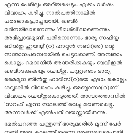
എന്ന പേരിലും അറിയപ്പെടും. ഏഴാം വര്‍ഷം
വിവാഹം കഴിച്ചു. നാല്‍പത്തിനാലില്‍
പരലോകപ്രാപ്തയായി. ഖബ്ര്‍
മദീനയിലാണെന്നും 'ദിമശ്ഖി'ലാണെന്നും
അഭിപ്രായമുണ്ട്. പതിനൊന്നാം ഭാര്യ സഫിയ്യ
ബിന്‍തു ഹുയയ്യ് (റ) ഹാറൂന്‍ നബി(അ) ന്റെ
സന്താനപരമ്പരയില്‍ പെട്ടവരാണ്. അമ്പതാം
കൊല്ലം റമദാനില്‍ അന്തരിക്കുകയും ബഖീഇല്‍
ഖബ്‌റടക്കുകയും ചെയ്തു. പന്ത്രണ്ടാം ഭാര്യ
മൈമൂന ബിന്‍തു ഹാരിസ്(റ)യെ ഏഴാം കൊല്ലം
ശവ്വാലില്‍ വിവാഹം കഴിച്ചു. അബ്ബാസാ(റ)ണ്
വിവാഹം ചെയ്തുകൊടുത്തത്. അമ്പത്തൊന്നില്‍
'സറഫ്' എന്ന സ്ഥലത്ത് വെച്ചു മരണപ്പെട്ടു.
അന്നവര്‍ക്ക് എണ്‍പത് വയസ്സായിരുന്നു.
മേല്‍പറഞ്ഞ പന്ത്രണ്ട് ഭാര്യമാരില്‍ മൂന്ന് പേര്‍
നബി യുടെ കാലത്ത് തന്നെ മരണപ്പെട്ടുപോയി.