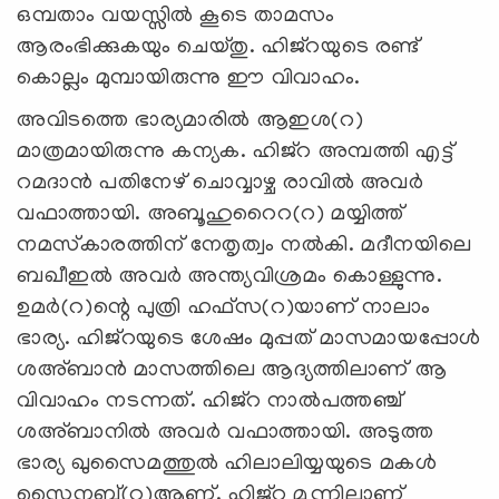
ഒമ്പതാം വയസ്സില്‍ കൂടെ താമസം
ആരംഭിക്കുകയും ചെയ്തു. ഹിജ്‌റയുടെ രണ്ട്
കൊല്ലം മുമ്പായിരുന്നു ഈ വിവാഹം.
അവിടത്തെ ഭാര്യമാരില്‍ ആഇശ(റ)
മാത്രമായിരുന്നു കന്യക. ഹിജ്‌റ അമ്പത്തി എട്ട്
റമദാന്‍ പതിനേഴ് ചൊവ്വാഴ്ച രാവില്‍ അവര്‍
വഫാത്തായി. അബൂഹുറൈറ(റ) മയ്യിത്ത്
നമസ്‌കാരത്തിന് നേതൃത്വം നല്‍കി. മദീനയിലെ
ബഖീഇല്‍ അവര്‍ അന്ത്യവിശ്രമം കൊള്ളുന്നു.
ഉമര്‍(റ)ന്റെ പുത്രി ഹഫ്‌സ(റ)യാണ് നാലാം
ഭാര്യ. ഹിജ്‌റയുടെ ശേഷം മുപ്പത് മാസമായപ്പോള്‍
ശഅ്ബാന്‍ മാസത്തിലെ ആദ്യത്തിലാണ് ആ
വിവാഹം നടന്നത്. ഹിജ്‌റ നാല്‍പത്തഞ്ച്
ശഅ്ബാനില്‍ അവര്‍ വഫാത്തായി. അടുത്ത
ഭാര്യ ഖുസൈമത്തുല്‍ ഹിലാലിയ്യയുടെ മകള്‍
സൈനബ്(റ)ആണ്. ഹിജ്‌റ മൂന്നിലാണ്