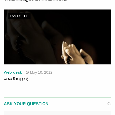
FAMILY LIFE
May 10, 2012
Web desk
ഹഫ്‌സ്വ (റ)
ASK YOUR QUESTION