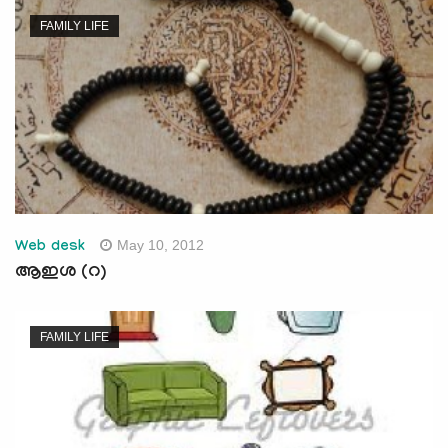
FAMILY LIFE
May 10, 2012
Web desk
ആഇശ (റ)
FAMILY LIFE