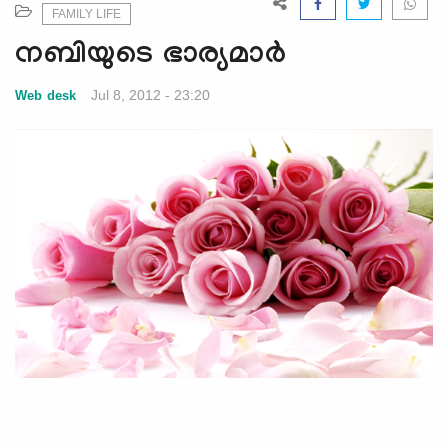
e
FAMILY LIFE
N
നബിയുടെ ഭാര്യമാര്‍
a
v
Jul 8, 2012 - 23:20
Web desk
i
g
a
t
i
o
n