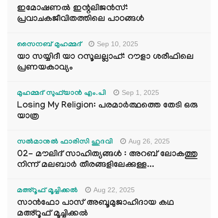
ഇമോഷണൽ ഇന്റലിജൻസ്:
പ്രവാചകജീവിതത്തിലെ പാഠങ്ങൾ
Sep 10, 2025
സൈനബ് മുഹമ്മദ്
യാ സയ്യിദീ യാ റസൂലല്ലാഹ്: റൗളാ ശരീഫിലെ
പ്രണയകാവ്യം
Sep 1, 2025
മുഹമ്മദ് സുഫ്‌യാൻ എം.പി
Losing My Religion: പരമാർത്ഥത്തെ തേടി ഒരു
യാത്ര
Aug 26, 2025
സൽമാനുൽ ഫാരിസി ഹുദവി
02- മൗലിദ് സാഹിത്യങ്ങൾ : അറബ് ലോകത്തു
നിന്ന് മലബാർ തീരങ്ങളിലേക്കുള്ള...
Aug 22, 2025
മഅ്റൂഫ് മൂച്ചിക്കല്‍
സാൻഫോ പാസ് അബൂമുജാഹിദായ കഥ
മഅ്റൂഫ് മൂച്ചിക്കല്‍