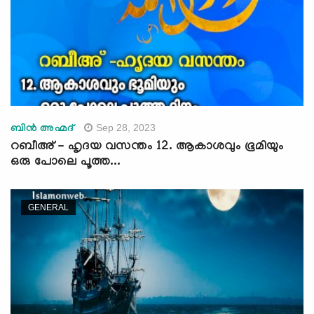
Sep 28, 2023
ബിന്‍ അഹ്മദ്
റബീഅ് - ഹൃദയ വസന്തം 12. ആകാശവും ഭൂമിയും
ഒരു പോലെ പൂത്ത...
GENERAL