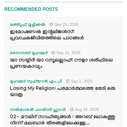
RECOMMENDED POSTS
Sep 29, 2025
മഅ്റൂഫ് മൂച്ചിക്കല്‍
ഇമോഷണൽ ഇന്റലിജൻസ്:
പ്രവാചകജീവിതത്തിലെ പാഠങ്ങൾ
Sep 10, 2025
സൈനബ് മുഹമ്മദ്
യാ സയ്യിദീ യാ റസൂലല്ലാഹ്: റൗളാ ശരീഫിലെ
പ്രണയകാവ്യം
Sep 1, 2025
മുഹമ്മദ് സുഫ്‌യാൻ എം.പി
Losing My Religion: പരമാർത്ഥത്തെ തേടി ഒരു
യാത്ര
Aug 26, 2025
സൽമാനുൽ ഫാരിസി ഹുദവി
02- മൗലിദ് സാഹിത്യങ്ങൾ : അറബ് ലോകത്തു
നിന്ന് മലബാർ തീരങ്ങളിലേക്കുള്ള...