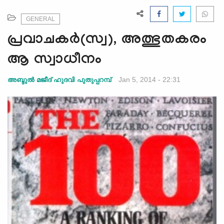
e
N
GENERAL
a
പ്രവാചകര്‍(സ്വ), അത്ഭുതകരം
v
i
ആ സ്വാധീനം
g
a
Jan 5, 2014 - 22:31
അബ്ദുല്‍ മജീദ് ഹുദവി പുതുപ്പറമ്പ്
t
i
o
n