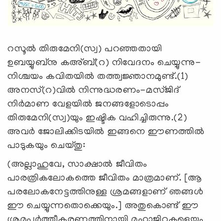
റസൂല്‍ തിരുമേനി(സ്വ) പറഞ്ഞതായി
ഉബയ്യുബ്‌നു കഅ്ബ്(റ) നിവേദനം ചെയ്യുന്നു-
നിശ്ചയം കവിതയില്‍ തത്ത്വജ്ഞാനമുണ്ട്.(1)
അനസ്(റ)വില്‍ നിന്നുദ്ധരണം-മസ്ജിദ്
നിര്‍മാണ വേളയില്‍ ജനങ്ങളോടൊപ്പം
തിരുമേനി(സ്വ)യും ഇഷ്ടിക വഹിച്ചിരുന്നു.(2)
അവര്‍ ജോലിക്കിടയില്‍ ഇങ്ങനെ ഈണത്തില്‍
പാടുകയും ചെയ്തു:
(അല്ലാഹുവേ, സാക്ഷാല്‍ ജീവിതം
പാരത്രികലോകത്തെ ജീവിതം മാത്രമാണ്. [ആ
പരലോകനേട്ടത്തിനുള്ള ശ്രമങ്ങളാണ് ഞങ്ങള്‍
ഈ ചെയ്യുന്നതൊക്കെയും.] അതുകൊണ്ട് ഈ
ശ്രമപൂര്‍ത്തീകരണത്തിനായി മുഹാജിറുകളെയും