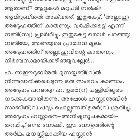
ആരാണ്? ആളുകള്‍ മറുപടി നല്‍കി:
ആമിറുബ്‌നുല്‍ അക്‌വഅ്. ഇതുകേട്ട്, 'അല്ലാഹു
അദ്ദേഹത്തിന് കാരുണ്യം വര്‍ഷിക്കട്ടെ' എന്ന്
നബി(സ്വ) പ്രാര്‍ഥിച്ചു. ഇതുകേട്ട ഒരാള്‍ പറഞ്ഞു:
നബിയേ, അങ്ങയുടെ പ്രാര്‍ഥന മൂലം
അദ്ദേഹത്തിന് അല്ലാഹുവിന്റെ കാരുണ്യം
നിര്‍ബന്ധമായിക്കഴിഞ്ഞുവല്ലോ!...
ഹ. സഈദുബ്‌നുല്‍ മുസയ്യബി(റ)ല്‍
നിന്നുദ്ധരിക്കപ്പെടുന്ന ഒരു സംഭവം കാണാം.
അദ്ദേഹം പറഞ്ഞു: ഹ. ഉമര്‍(റ) പള്ളിയിലൂടെ
നടക്കുകയായിരുന്നു. അപ്പോള്‍ ഹസ്സാനുബിന്‍
സാബിത്(റ) പദ്യം ചൊല്ലുന്നത് ഉമര്‍(റ) ശ്രവിച്ചു.
അദ്ദേഹം ഹസ്സാനെ-അനിഷ്ടസൂചകമായി-
തറപ്പിച്ച് ഒന്നു നോക്കി. ഈ നോട്ടത്തിന്റെ
അര്‍ഥം മനസ്സിലാക്കിയ ഹസ്സാന്‍