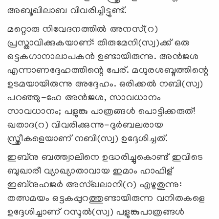
അബൂഖിലാബ വിവരിച്ചിട്ടുണ്ട്.
മറ്റൊരു നിവേദനത്തില്‍ അനസ്(റ)
പ്രസ്താവിക്കുകയാണ്: തിരുമേനി(സ്വ)ക്ക് ഒരു
ഒട്ടകഗാനാലാപകന്‍ ഉണ്ടായിരുന്നു. അന്‍ജശ
എന്നാണദ്ദേഹത്തിന്റെ പേര്. മധുരശബ്ദത്തിന്റെ
ഉടമയായിരുന്നു അദ്ദേഹം. ഒരിക്കല്‍ നബി(സ്വ)
പറഞ്ഞു-ഹേ അന്‍ജശ, സാവധാനം
സാവധാനം; പളുങ്കു പാത്രങ്ങള്‍ പൊട്ടിക്കരുത്!
ഖതാദ(റ) വിവരിക്കുന്നു-ദുര്‍ബലരായ
സ്ത്രീകളെയാണ് നബി(സ്വ) ഉദ്ദേശിച്ചത്.
ഇബ്‌നു ബത്ത്വാലിനെ ഉദ്ധരിച്ചുകൊണ്ട് ഇവിടെ
ബുഖാരീ വ്യാഖ്യാതാവായ ഇമാം ഹാഫിള്
ഇബ്‌നുഹജര്‍ അസ്ഖലാനി(റ) എഴുതുന്നു:
തത്സമയം ഒട്ടകപ്പുറത്തുണ്ടായിരുന്ന വനിതകളെ
ഉദ്ദേശിച്ചാണ് റസൂല്‍(സ്വ) പളുങ്കുപാത്രങ്ങള്‍