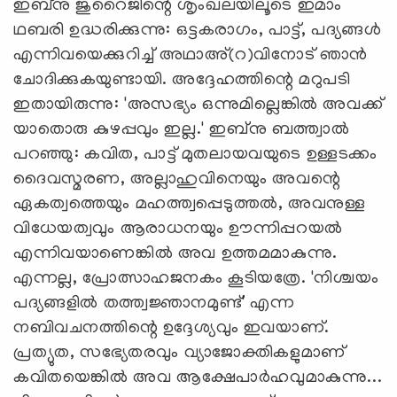
ഇബ്‌നു ജുറൈജിന്റെ ശൃംഖലയിലൂടെ ഇമാം
ഥബരി ഉദ്ധരിക്കുന്നു: ഒട്ടകരാഗം, പാട്ട്, പദ്യങ്ങള്‍
എന്നിവയെക്കുറിച്ച് അഥാഅ്(റ)വിനോട് ഞാന്‍
ചോദിക്കുകയുണ്ടായി. അദ്ദേഹത്തിന്റെ മറുപടി
ഇതായിരുന്നു: 'അസഭ്യം ഒന്നുമില്ലെങ്കില്‍ അവക്ക്
യാതൊരു കുഴപ്പവും ഇല്ല.' ഇബ്‌നു ബത്ത്വാല്‍
പറഞ്ഞു: കവിത, പാട്ട് മുതലായവയുടെ ഉള്ളടക്കം
ദൈവസ്മരണ, അല്ലാഹുവിനെയും അവന്റെ
ഏകത്വത്തെയും മഹത്ത്വപ്പെടുത്തല്‍, അവനുള്ള
വിധേയത്വവും ആരാധനയും ഊന്നിപ്പറയല്‍
എന്നിവയാണെങ്കില്‍ അവ ഉത്തമമാകുന്നു.
എന്നല്ല, പ്രോത്സാഹജനകം കൂടിയത്രേ. 'നിശ്ചയം
പദ്യങ്ങളില്‍ തത്ത്വജ്ഞാനമുണ്ട്' എന്ന
നബിവചനത്തിന്റെ ഉദ്ദേശ്യവും ഇവയാണ്.
പ്രത്യുത, സഭ്യേതരവും വ്യാജോക്തികളുമാണ്
കവിതയെങ്കില്‍ അവ ആക്ഷേപാര്‍ഹവുമാകുന്നു...