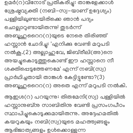
ഉമര്‍(റ)വിനോട് പ്രതികരിച്ചു: താങ്കളേക്കാള്‍
ശ്രേഷ്ഠവ്യക്തി (നബി-സ്വ-യാണ് ഉദ്ദേശ്യം)
പള്ളിയിലുണ്ടായിരിക്കെ ഞാന്‍ പദ്യം
ചൊല്ലാറുണ്ടായിരുന്നു! തുടര്‍ന്ന്
അബൂഹുറൈറ(റ)യുടെ നേരെ തിരിഞ്ഞ്
ഹസ്സാന്‍ ചോദിച്ചു: 'എനിക്കു വേണ്ടി മറുപടി
നല്‍കൂ.(2) അല്ലാഹുവേ, ജിബ്‌രീലി(അ)നെ
അയച്ചുകൊടുത്തുകൊണ്ട് ഈ ഹസ്സാനെ നീ
ശക്തിപ്പെടുത്തേണമേ' എന്ന് നബി(സ്വ)
പ്രാര്‍ഥിച്ചതായി താങ്കള്‍ കേട്ടിട്ടുണ്ടോ?(3)
അബൂഹുറൈറ(റ) അതെ എന്ന് മറുപടി നല്‍കി.
ആഇശ(റ) പറയുന്നു: തിരുമേനി(സ്വ) പള്ളിയില്‍
ഹസ്സാനുബ്‌നു സാബിതിനു വേണ്ടി പ്രസംഗപീഠം
സ്ഥാപിച്ചുകൊടുക്കുമായിരുന്നു. അദ്ദേഹമതില്‍
കയറുകയും നബി(സ്വ)യുടെ മഹത്ത്വങ്ങളും
ആഭിജാത്യങ്ങളും ഉള്‍ക്കൊള്ളുന്ന