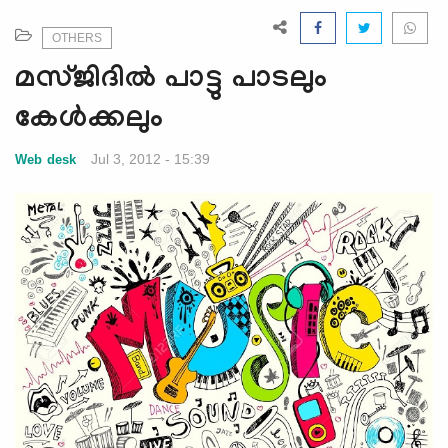
e
N
OTHERS
a
മസ്ജിദില്‍ പാട്ടു പാടലും
v
i
കേള്‍ക്കലും
g
a
Jul 3, 2012 - 15:39
Web desk
t
i
o
n