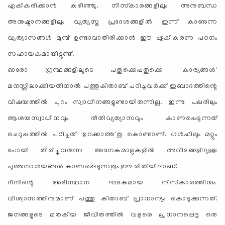
ഏകീകരിക്കാന്‍ കഴിഞ്ഞു. നിസ്‌കാരങ്ങളിലും അനുബന്ധ
അനുഷ്ഠാനങ്ങളിലും വ്യത്യസ്ത പ്രദേശങ്ങളില്‍ ഇന്ന് കാണുന്ന
വ്യത്യാസങ്ങള്‍ മുമ്പ് ഉണ്ടാവാതിരിക്കാന്‍ ഈ ഏകീകരണ പഠനം
സഹായകമായിട്ടുണ്ട്.
ഓരോ ഗ്രന്ഥങ്ങളിലൂടെ പതുക്കെപ്പതുക്കെ 'കാര്യങ്ങള്‍'
മനസ്സിലാക്കിയതിനാല്‍ പത്തുകിതാബ് പഠിച്ചവര്‍ക്ക് ഇബാദത്തിന്റെ
വിഷയത്തില്‍ പുറം സ്വാധീനങ്ങളുണ്ടായിരുന്നില്ല. ഇന്നു പലരിലും
ആശയസ്വാധീനവും രീതിവ്യത്യാസവും കാണപ്പെടുന്നത്
ചെറുപ്പത്തില്‍ പഠിച്ചത് 'ഉറക്കാത്ത'തു കൊണ്ടാണ്. ഗള്‍ഫിലും മറ്റും
പോയി തിരിച്ചുവരുന്ന അനേകമാളുകളില്‍ അവിടങ്ങളിലുള്ള
പുത്തനാശയങ്ങള്‍ കാണപ്പെടുന്നതും ഈ രീതിയിലാണ്.
ദീനിന്റെ അടിസ്ഥാന ഘടകമായ നിസ്‌കാരത്തിനും
വിശ്വാസത്തിനുമാണ് പത്തു കിതാബ് പ്രാധാന്യം കൊടുക്കുന്നത്.
ജനങ്ങളുടെ മതകീയ ജീവിതത്തില്‍ വളരെ പ്രധാനപ്പെട്ട ഒരു