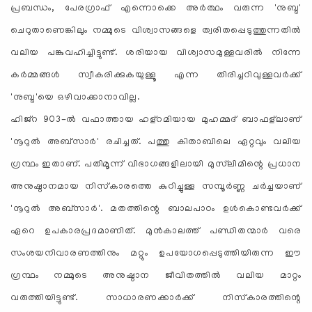
പ്രബന്ധം, പേരഗ്രാഫ് എന്നൊക്കെ അര്‍ത്ഥം വരുന്ന 'നുബ്ദ'
ചെറുതാണെങ്കിലും നമ്മുടെ വിശ്വാസങ്ങളെ ത്വരിതപ്പെടുത്തുന്നതില്‍
വലിയ പങ്കുവഹിച്ചിട്ടുണ്ട്. ശരിയായ വിശ്വാസമുള്ളവരില്‍ നിന്നേ
കര്‍മ്മങ്ങള്‍ സ്വീകരിക്കുകയുള്ളൂ എന്ന തിരിച്ചറിവുള്ളവര്‍ക്ക്
'നുബ്ദ'യെ ഒഴിവാക്കാനാവില്ല.
ഹിജ്‌റ 903-ല്‍ വഫാത്തായ ഹള്‌റമിയായ മുഹമ്മദ് ബാഫള്‌ലാണ്
'നൂറുല്‍ അബ്‌സാര്‍' രചിച്ചത്. പത്തു കിതാബിലെ ഏറ്റവും വലിയ
ഗ്രന്ഥം ഇതാണ്. പതിമൂന്ന് വിഭാഗങ്ങളിലായി മുസ്‌ലിമിന്റെ പ്രധാന
അനുഷ്ഠാനമായ നിസ്‌കാരത്തെ കുറിച്ചുള്ള സമ്പൂര്‍ണ്ണ ചര്‍ച്ചയാണ്
'നൂറുല്‍ അബ്‌സാര്‍'. മതത്തിന്റെ ബാലപാഠം ഉള്‍കൊണ്ടവര്‍ക്ക്
ഏറെ ഉപകാരപ്രദമാണിത്. മുന്‍കാലത്ത് പണ്ഡിതന്മാര്‍ വരെ
സംശയനിവാരണത്തിനും മറ്റും ഉപയോഗപ്പെടുത്തിയിരുന്ന ഈ
ഗ്രന്ഥം നമ്മുടെ അനുഷ്ഠാന ജീവിതത്തില്‍ വലിയ മാറ്റം
വരുത്തിയിട്ടുണ്ട്. സാധാരണക്കാര്‍ക്ക് നിസ്‌കാരത്തിന്റെ