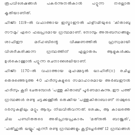
രൂപവിശേഷങ്ങള്‍ പകര്‍ന്നുനല്‍കാന്‍ പറ്റുന്ന നല്ലൊരു
കൃതിയാണിത്.
ഹിജ്‌റ 1119-ല്‍ വഫാത്തായ ഇസ്മാഈല്‍ ഹള്‌റമിയുടെ 'കിതാബു
സൗമും' ഏറെ ഫലപ്രദമായ ഗ്രന്ഥമാണ്. നോമ്പും അനുബന്ധങ്ങളും
ശാഫിഈ മദ്ഹബിന്റെ വീക്ഷണത്തില്‍ ഹ്രസ്വമായി
വിശദീകരിക്കുന്ന ഗ്രന്ഥത്തിന് എല്ലാതരം ആളുകള്‍ക്കും
ഉള്‍കൊള്ളാന്‍ പറ്റുന്ന രചനാശൈലിയാണ്.
ഹിജ്‌റ 1170-ല്‍ വഫാത്തായ മുഹമ്മദുല്‍ ഖാഹിരീ(റ) രചിച്ച
തെരഞ്ഞെടുത്ത 40 ഹദീസുകളുടെ സമാഹാരമായ അര്‍ബഈന്‍
ഹദീസും കൂടി ചേരുമ്പോള്‍ 'പത്തു കിതാബ്' പൂര്‍ണമാകുന്നു. ഈ പത്ത്
ഗ്രന്ഥങ്ങള്‍ രണ്ടു ചട്ടക്കുള്ളില്‍ ഒരുക്കിയ 'പത്തുകിതാബാണ്' നമ്മുടെ
ദര്‍സുകളിലും മറ്റും ആദ്യം നിലവില്‍വന്നത്. ശേഷം, ആ കാലത്തെ
ചില പണ്ഡിതരുടെ അഭിപ്രായപ്രകാരം 'മത്‌നുല്‍ ബാജൂരി',
'ഫത്ഹുല്‍ ഖയ്യൂം' എന്നീ രണ്ടു ഗ്രന്ഥങ്ങളും കൂട്ടിച്ചേര്‍ത്ത് 12 ഗ്രന്ഥങ്ങള്‍