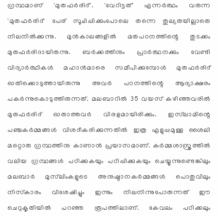
ഗ്രന്ഥമാണ് 'മുതഫര്‍രിദ്'. 'വേറിട്ടത്' എന്നര്‍ത്ഥം വരുന്ന
'മുതഫര്‍രിദ്' പേര് സൂചിപ്പിക്കുംപോലെ തന്നെ തുല്യതയില്ലാതെ
നിലനില്‍ക്കുന്നു. മുന്‍കാലങ്ങളില്‍ മതപഠനത്തിന്റെ തുടക്കം
മുതഫര്‍രിദായിരുന്നു. ബര്‍ക്കത്തിനും പ്രാര്‍ത്ഥനക്കും വേണ്ടി
വിദ്യാര്‍ത്ഥികള്‍ മഹാന്‍മാരെ സമീപിക്കുമ്പോള്‍ മുതഫര്‍രിദ്
ഓതിക്കൊടുത്തായിരുന്നു അവര്‍ പഠനത്തിന്റെ ആദ്യാക്ഷരം
പകര്‍ന്നുകൊടുത്തിരുന്നത്. മലബാറില്‍ 35 വയസ് കഴിഞ്ഞവരില്‍
മുതഫര്‍രിദ് ഓതാത്തവര്‍ വിരളമായിരിക്കും. ഇസ്‌ലാമിന്റെ
പഞ്ചകര്‍മ്മങ്ങള്‍ വിശദീകരിക്കുന്നതില്‍ ഇത്ര എളുപ്പമുള്ള ശൈലി
മറ്റൊരു ഗ്രന്ഥത്തിനു കാണാന്‍ പ്രയാസമാണ്. കര്‍മ്മശാസ്ത്രത്തില്‍
വലിയ ഗ്രന്ഥങ്ങള്‍ പഠിക്കുകയും പഠിപ്പിക്കുകയും ചെയ്യുന്നുണ്ടെങ്കിലും
മലബാര്‍ മുസ്‌ലിംകളുടെ അനുഷ്ഠാനകര്‍മ്മങ്ങള്‍ പൊതുവിലും
നിസ്‌കാരം വിശേഷിച്ചും ഇന്നും നിലനിന്നുപോരുന്നത് ഈ
ചെറുകൃതിയില്‍ പറഞ്ഞ രൂപത്തിലാണ്. കേവലം പഠിക്കലും