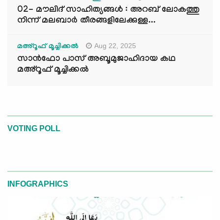
02- മൗലിദ് സാഹിത്യങ്ങൾ : അറബ് ലോകത്തു
നിന്ന് മലബാർ തീരങ്ങളിലേക്കുള്ള...
Aug 22, 2025
മഅ്റൂഫ് മൂച്ചിക്കല്‍
സാൻഫോ പാസ് അബൂമുജാഹിദായ കഥ
മഅ്റൂഫ് മൂച്ചിക്കല്‍
VOTING POLL
INFOGRAPHICS