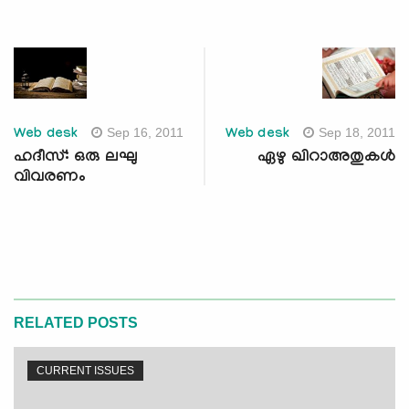
Sep 16, 2011
Sep 18, 2011
Web desk
Web desk
ഹദീസ്: ഒരു ലഘു
ഏഴു ഖിറാഅതുകള്‍
വിവരണം
RELATED POSTS
CURRENT ISSUES