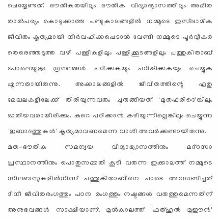
ചെയ്യേണ്ടത്. ഭൗതികതയിലും ഭൗതിക വിദ്യാഭ്യാസത്തിലും അമിത
താല്‍പര്യം കൊടുക്കാത്ത പണ്ടുകാലങ്ങളില്‍ നമ്മുടെ ഇസ്‌ലാമിക
ജീവിതം കൃത്യമായി നിര്‍വഹിക്കപ്പെടാന്‍ വേണ്ടി നമ്മുടെ പൂര്‍വ്വീകര്‍
തെരെഞ്ഞടുത്ത വഴി പള്ളികളിലും പള്ളിക്കൂടങ്ങളിലും പത്തുകിതാബ്
പോലെയുള്ള ഗ്രന്ഥങ്ങള്‍ പഠിക്കുകയും പഠിപ്പിക്കുകയും ചെയ്യുക
എന്നതായിരുന്നു. അക്കാലങ്ങളില്‍ ജീവിതത്തിന്റെ ഏതു
മേഖലകളിലേക്ക് തിരിയുന്നവരും ചുരുങ്ങിയത് 'മുതഫരിദെ'ങ്കിലും
ഓതിയവരായിരിക്കും. കുറെ പഠിക്കാന്‍ കഴിയുന്നില്ലെങ്കിലും ചെയ്യുന്ന
'ഇബാദത്തുകള്‍' കൃത്യമാവണമെന്ന വാശി അവര്‍ക്കുണ്ടായിരുന്നു.
മത-ഭൗതിക സമന്വയ വിദ്യാഭ്യാസത്തിനും മദ്‌റസാ
പ്രസ്ഥാനത്തിനും പൊതുസമ്മതി കൂടി വരുന്ന ഇക്കാലത്ത് നമ്മുടെ
സിലബസുകളില്‍നിന്ന് പത്തുകിതാബിനെ പാടെ അവഗണിച്ചത്
ദീനീ ജീവിതരംഗത്തും പഠന രംഗത്തും നഷ്ടങ്ങള്‍ വരുത്തുമെന്നതിന്
അനുഭവങ്ങള്‍ സാക്ഷിയാണ്. മുന്‍കാലത്ത് 'ഫത്ഹുല്‍ മുഈന്‍'