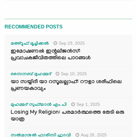
RECOMMENDED POSTS
Sep 29, 2025
മഅ്റൂഫ് മൂച്ചിക്കല്‍
ഇമോഷണൽ ഇന്റലിജൻസ്:
പ്രവാചകജീവിതത്തിലെ പാഠങ്ങൾ
Sep 10, 2025
സൈനബ് മുഹമ്മദ്
യാ സയ്യിദീ യാ റസൂലല്ലാഹ്: റൗളാ ശരീഫിലെ
പ്രണയകാവ്യം
Sep 1, 2025
മുഹമ്മദ് സുഫ്‌യാൻ എം.പി
Losing My Religion: പരമാർത്ഥത്തെ തേടി ഒരു
യാത്ര
Aug 26, 2025
സൽമാനുൽ ഫാരിസി ഹുദവി