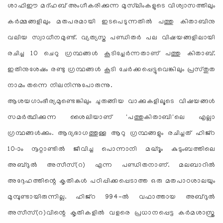
ശാഫിഈ മദ്ഹബ് അംഗീകരിക്കുന്ന മുസ്‌ലിംകളുടെ വിശ്വാസത്തിലും
കര്‍മ്മങ്ങളിലും മതപരമായി ഇടപെടുന്നതില്‍ പത്തു കിതാബിനു
വലിയ സ്വാധീനമുണ്ട്. വ്യത്യസ്ത പണ്ഡിതര്‍ പല വിഷയങ്ങളിലായി
രചിച്ച 10 ചെറു ഗ്രന്ഥങ്ങള്‍ കൂടിച്ചേര്‍ന്നതാണ് പത്തു കിതാബ്.
ഇതിനുശേഷം രണ്ടു ഗ്രന്ഥങ്ങള്‍ കൂടി ചേര്‍ക്കപ്പെട്ടുവെങ്കിലും പ്രസ്തുത
നാമം തന്നെ നിലനിന്നുപോരുന്നു.
ആശയഗാംഭീര്യമുണ്ടെങ്കിലും ചുരുങ്ങിയ വാക്കുകളിലൂടെ വിഷയങ്ങള്‍
സമര്‍ത്ഥിക്കുന്ന ശൈലിയാണ് 'പത്തുകിതാബി'ലെ എല്ലാ
ഗ്രന്ഥങ്ങള്‍ക്കും. ആദ്യഭാഗത്തുള്ള ആറു ഗ്രന്ഥങ്ങളും രചിച്ചത് ഹിജ്‌റ
10-ാം നൂറ്റാണ്ടില്‍ ജീവിച്ച പൊന്നാനി മഖ്ദൂം കുടുംബത്തിലെ
അബ്ദുല്‍ അസീസ്(റ) എന്ന പണ്ഡിതനാണ്. മലബാറില്‍
അദ്ദേഹത്തിന്റെ കൃതികള്‍ പഠിപ്പിക്കപ്പെടാത്ത ഒരു മതപാഠശാലയും
മുമ്പുണ്ടായിരുന്നില്ല. ഹിജ്‌റ 994-ല്‍ വഫാത്തായ അബ്ദുല്‍
അസീസ്(റ)വിന്റെ കൃതികളില്‍ വളരെ പ്രധാനപ്പെട്ട കര്‍മശാസ്ത്ര