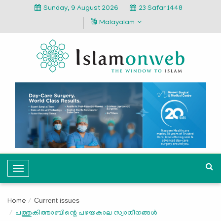
Sunday, 9 August 2026
23 Safar 1448
Malayalam
T
o
g
Current issues
Home
g
പത്തുകിത്താബിന്റെ പഴയകാല സ്വാധീനങ്ങള്‍
l