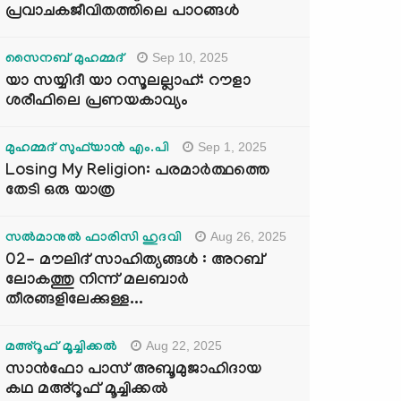
പ്രവാചകജീവിതത്തിലെ പാഠങ്ങൾ
Sep 10, 2025
സൈനബ് മുഹമ്മദ്
യാ സയ്യിദീ യാ റസൂലല്ലാഹ്: റൗളാ
ശരീഫിലെ പ്രണയകാവ്യം
Sep 1, 2025
മുഹമ്മദ് സുഫ്‌യാൻ എം.പി
Losing My Religion: പരമാർത്ഥത്തെ
തേടി ഒരു യാത്ര
Aug 26, 2025
സൽമാനുൽ ഫാരിസി ഹുദവി
02- മൗലിദ് സാഹിത്യങ്ങൾ : അറബ്
ലോകത്തു നിന്ന് മലബാർ
തീരങ്ങളിലേക്കുള്ള...
Aug 22, 2025
മഅ്റൂഫ് മൂച്ചിക്കല്‍
സാൻഫോ പാസ് അബൂമുജാഹിദായ
കഥ മഅ്റൂഫ് മൂച്ചിക്കല്‍