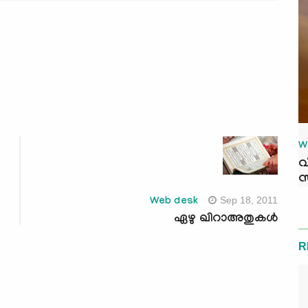
W
വ
സ
Sep 18, 2011
Web desk
ഏഴു ഖിറാഅതുകള്‍
R