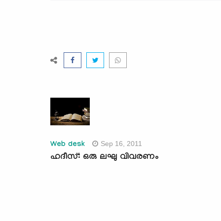
Sep 16, 2011
Web desk
ഹദീസ്: ഒരു ലഘു വിവരണം