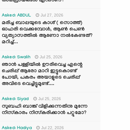
അഭിപ്രായങ്ങൾ എന്താണ്?
Jul 27, 2026
Asked: ABDUL
മരിച്ച ബാപ്പയുടെ കാശ് ( സൊത്ത്)
ഓഹരി വെക്കുമ്പോൾ, ആണ്‍ പെണ്‍
വ്യത്യാസത്തില്‍ ആണോ നല്‍കേണ്ടത്?
മറിച്ച്...
Jul 25, 2026
Asked: Swalih
ഞാൻ പള്ളിയിൽ ഊരിവെച്ച എന്റെ
ചെരിപ്പ് ആരോ മാറി ഇട്ടുകൊണ്ട്
പോയി, പകരം അയാളുടെ ചെരിപ്പ്
അവിടെ വെച്ചിട്ടുമുണ്ട്....
Jul 25, 2026
Asked: Siyad
സുബഹി ബാങ്ക് വിളിക്കുന്നതിനു മുന്നേ
നിസ്കാരം നിസ്കരിക്കാൻ പറ്റുമോ?
Jul 22, 2026
Asked: Hadiya