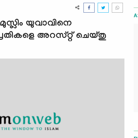
A
 മുസ്ലിം യുവാവിനെ
്രതികളെ അറസ്റ്റ് ചെയ്തു