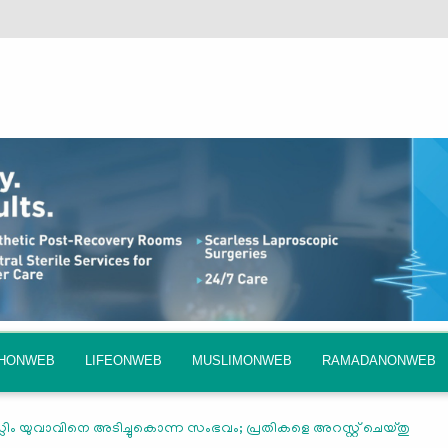
QHONWEB
LIFEONWEB
MUSLIMONWEB
RAMADANONWEB
ുസ്ലിം യുവാവിനെ അടിച്ചുകൊന്ന സംഭവം; പ്രതികളെ അറസ്റ്റ് ചെയ്തു