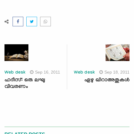
Sep 16, 2011
Sep 18, 2011
Web desk
Web desk
ഹദീസ്: ഒരു ലഘു
ഏഴു ഖിറാഅതുകള്‍
വിവരണം