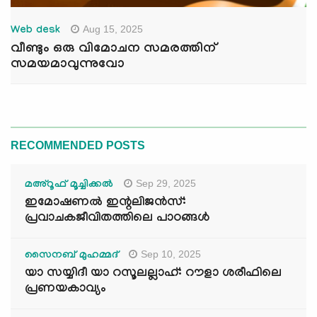
Aug 15, 2025
Web desk
വീണ്ടും ഒരു വിമോചന സമരത്തിന്
സമയമാവുന്നുവോ
RECOMMENDED POSTS
Sep 29, 2025
മഅ്റൂഫ് മൂച്ചിക്കല്‍
ഇമോഷണൽ ഇന്റലിജൻസ്:
പ്രവാചകജീവിതത്തിലെ പാഠങ്ങൾ
Sep 10, 2025
സൈനബ് മുഹമ്മദ്
യാ സയ്യിദീ യാ റസൂലല്ലാഹ്: റൗളാ ശരീഫിലെ
പ്രണയകാവ്യം