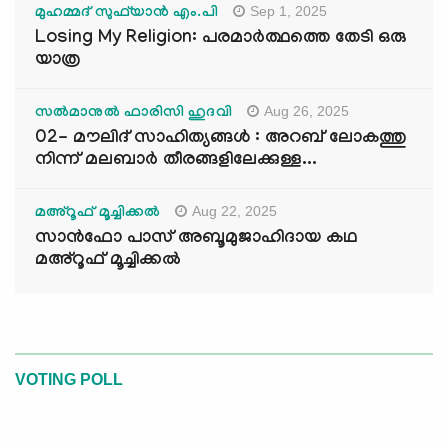
Sep 1, 2025
മുഹമ്മദ് സുഫ്‌യാൻ എം.പി
Losing My Religion: പരമാർത്ഥത്തെ തേടി ഒരു
യാത്ര
Aug 26, 2025
സൽമാനുൽ ഫാരിസി ഹുദവി
02- മൗലിദ് സാഹിത്യങ്ങൾ : അറബ് ലോകത്തു
നിന്ന് മലബാർ തീരങ്ങളിലേക്കുള്ള...
Aug 22, 2025
മഅ്റൂഫ് മൂച്ചിക്കല്‍
സാൻഫോ പാസ് അബൂമുജാഹിദായ കഥ
മഅ്റൂഫ് മൂച്ചിക്കല്‍
VOTING POLL