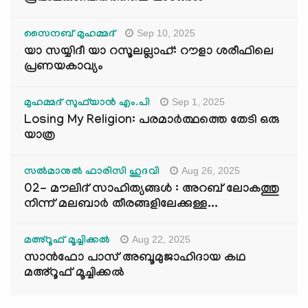
Sep 10, 2025
സൈനബ് മുഹമ്മദ്
യാ സയ്യിദീ യാ റസൂലല്ലാഹ്: റൗളാ ശരീഫിലെ
പ്രണയകാവ്യം
Sep 1, 2025
മുഹമ്മദ് സുഫ്‌യാൻ എം.പി
Losing My Religion: പരമാർത്ഥത്തെ തേടി ഒരു
യാത്ര
Aug 26, 2025
സൽമാനുൽ ഫാരിസി ഹുദവി
02- മൗലിദ് സാഹിത്യങ്ങൾ : അറബ് ലോകത്തു
നിന്ന് മലബാർ തീരങ്ങളിലേക്കുള്ള...
Aug 22, 2025
മഅ്റൂഫ് മൂച്ചിക്കല്‍
സാൻഫോ പാസ് അബൂമുജാഹിദായ കഥ
മഅ്റൂഫ് മൂച്ചിക്കല്‍