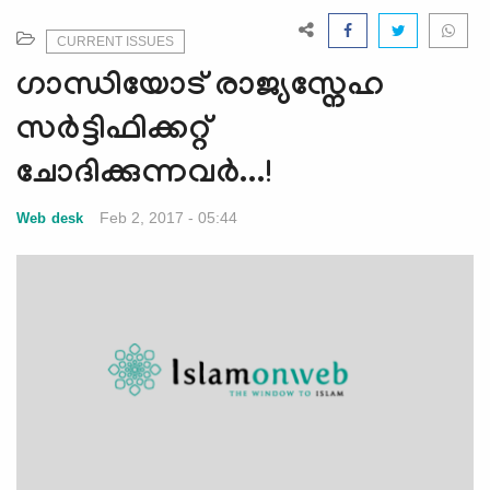
e
N
CURRENT ISSUES
a
ഗാന്ധിയോട് രാജ്യസ്നേഹ
v
i
സര്‍ട്ടിഫിക്കറ്റ്
g
ചോദിക്കുന്നവര്‍...!
a
t
Feb 2, 2017 - 05:44
Web desk
i
o
n