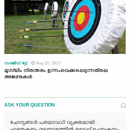
Aug 25, 2017
സഞ്ജീവ് ഭട്ട്
മുസ്‌ലിം നിരന്തരം ഉന്നംവെക്കപ്പെടുന്നതിലെ
അജണ്ടകള്‍
ASK YOUR QUESTION
ചോദ്യങ്ങള്‍ പരമാവധി വ്യക്തമായി
എഴുതുകയും മലയാളത്തില്‍ ടൈപ്പ് ചെയ്യുകയും