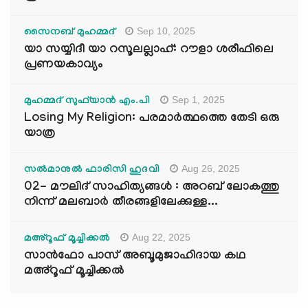
Sep 10, 2025
സൈനബ് മുഹമ്മദ്
യാ സയ്യിദീ യാ റസൂലല്ലാഹ്: റൗളാ ശരീഫിലെ
പ്രണയകാവ്യം
Sep 1, 2025
മുഹമ്മദ് സുഫ്‌യാൻ എം.പി
Losing My Religion: പരമാർത്ഥത്തെ തേടി ഒരു
യാത്ര
Aug 26, 2025
സൽമാനുൽ ഫാരിസി ഹുദവി
02- മൗലിദ് സാഹിത്യങ്ങൾ : അറബ് ലോകത്തു
നിന്ന് മലബാർ തീരങ്ങളിലേക്കുള്ള...
Aug 22, 2025
മഅ്റൂഫ് മൂച്ചിക്കല്‍
സാൻഫോ പാസ് അബൂമുജാഹിദായ കഥ
മഅ്റൂഫ് മൂച്ചിക്കല്‍