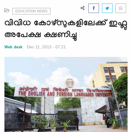
e
N
EDUCATION NEWS
a
വിവിധ കോഴ്സുകളിലേക്ക് ഇഫ്ലു
v
i
അപേക്ഷ ക്ഷണിച്ചു
g
a
Dec 11, 2013 - 07:21
Web desk
t
i
o
n