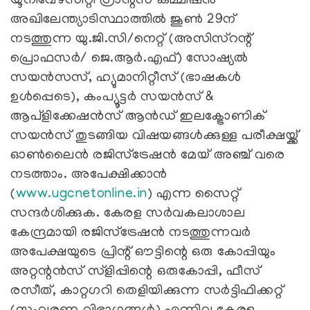
യൂനിവേഴ്സിറ്റി ഗ്രാന്റ്സ് കമ്മിഷന്‍
അഖിലേന്ത്യാടിസ്ഥാത്തില്‍ ജൂണ്‍ 29ന്
നടത്തുന്ന യു.ജി.സി/നെറ്റ് (അസിസ്റന്റ്
പ്രൊഫസര്‍/ ജെ.ആര്‍.എഫ്) സോഷ്യല്‍
സയന്‍സസ്, ഹ്യുമാനിറ്റീസ് (ഭാഷകള്‍
ഉള്‍പ്പെടെ), കംപ്യൂട്ടര്‍ സയന്‍സ് &
ആപ്ളിക്കേഷന്‍സ് ആന്‍ഡ് ഇലക്ട്രോണിക്
സയന്‍സ് തുടങ്ങിയ വിഷയങ്ങള്‍ക്കുള്ള പരീക്ഷയ്ക്ക്
ഓണ്‍ലൈന്‍ രജിസ്ട്രേഷന്‍ മേയ് അഞ്ച് വരെ
നടത്താം. അപേക്ഷിക്കാന്‍
(
www.ugcnetonline.in
) എന്ന സൈറ്റ്
സന്ദര്‍ശിക്കുക. കേരള സര്‍വകലാശാല
കേന്ദ്രമായി രജിസ്ട്രേഷന്‍ നടത്തുന്നവര്‍
അപേക്ഷയുടെ പ്രിന്റ് ഔട്ടിന്റെ ഒരു കോപ്പിയും
അറ്റന്റന്‍സ് സ്ളിപ്പിന്റെ ഒരുകോപ്പി, ഫീസ്
രസീത്, കാറ്റഗറി തെളിയിക്കുന്ന സര്‍ട്ടിഫിക്കറ്റ്