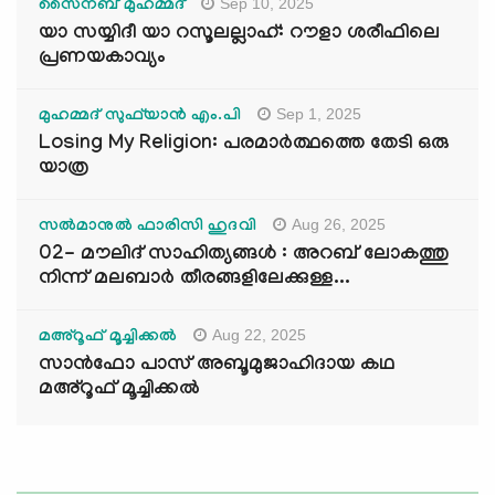
Sep 10, 2025
സൈനബ് മുഹമ്മദ്
യാ സയ്യിദീ യാ റസൂലല്ലാഹ്: റൗളാ ശരീഫിലെ
പ്രണയകാവ്യം
Sep 1, 2025
മുഹമ്മദ് സുഫ്‌യാൻ എം.പി
Losing My Religion: പരമാർത്ഥത്തെ തേടി ഒരു
യാത്ര
Aug 26, 2025
സൽമാനുൽ ഫാരിസി ഹുദവി
02- മൗലിദ് സാഹിത്യങ്ങൾ : അറബ് ലോകത്തു
നിന്ന് മലബാർ തീരങ്ങളിലേക്കുള്ള...
Aug 22, 2025
മഅ്റൂഫ് മൂച്ചിക്കല്‍
സാൻഫോ പാസ് അബൂമുജാഹിദായ കഥ
മഅ്റൂഫ് മൂച്ചിക്കല്‍