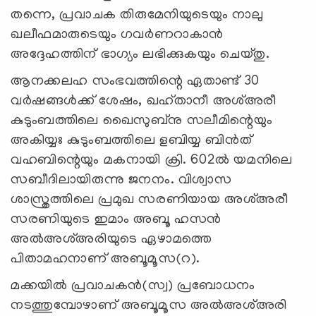
തന്നെ, പ്രവാചക തിരുമേനിയുടെയും നാലു
ഖലീഫമാരുടെയും ഗവർണറാകാൻ
അദ്ദേഹത്തിന് ഭാഗ്യം ലഭിക്കുകയും ചെയ്തു.
ആനക്കലഹ സംഭവത്തിന്റെ ഏതാണ്ട് 30
വർഷങ്ങൾക്ക് ശേഷം, ഖഹ്താനീ അശ്അരീ
കുടുംബത്തിലെ ഖൈസുബ്നു സലീമിന്റെയും
അകിയ്യഃ കുടുംബത്തിലെ ളബിയ്യ ബിൻത്
വഹബിന്റെയും മകനായി ക്രി. 602ൽ യമനിലെ
സബീദിലായിരുന്നു ജനനം. വിശ്വാസ
ശാസ്ത്രത്തിലെ പ്രമുഖ സരണിയായ അശ്അരീ
സരണിയുടെ ഇമാം അബൂ ഹസൻ
അൽഅശ്അരിയുടെ ഏഴാമത്തെ
പിതാമഹനാണ് അബൂമൂസ(റ).
മക്കയിൽ പ്രവാചകൻ(സ്വ) പ്രബോധനം
നടത്തുമ്പോഴാണ് അബൂമൂസ അൽഅശ്അരി