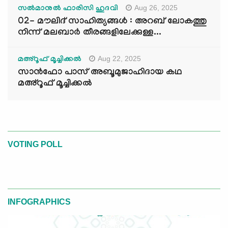
Aug 26, 2025
സൽമാനുൽ ഫാരിസി ഹുദവി
02- മൗലിദ് സാഹിത്യങ്ങൾ : അറബ് ലോകത്തു
നിന്ന് മലബാർ തീരങ്ങളിലേക്കുള്ള...
Aug 22, 2025
മഅ്റൂഫ് മൂച്ചിക്കല്‍
സാൻഫോ പാസ് അബൂമുജാഹിദായ കഥ
മഅ്റൂഫ് മൂച്ചിക്കല്‍
VOTING POLL
INFOGRAPHICS