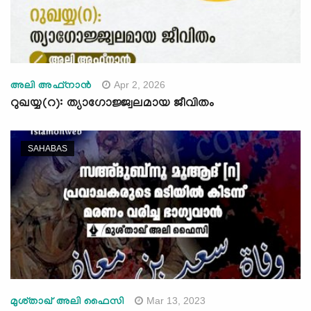
Apr 2, 2026
അലി അഫ്നാന്‍
റുഖയ്യ(റ): ത്യാഗോജ്ജ്വലമായ ജീവിതം
SAHABAS
Mar 13, 2023
മുശ്താഖ് അലി ഫൈസി