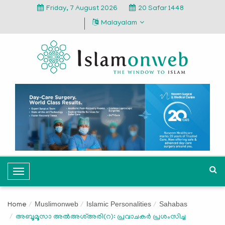
Friday, 7 August 2026
20 Safar 1448
Malayalam
T
o
g
Muslimonweb
Islamic Personalities
Sahabas
Home
g
അബൂമൂസാ അൽഅശ്അരി(റ): പ്രവാചകര്‍ പ്രശംസിച്ച
l