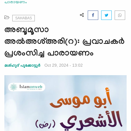
പാരായണം
e
N
a
SAHABAS
v
അബൂമൂസാ
i
g
അൽഅശ്അരി(റ): പ്രവാചകര്‍
a
പ്രശംസിച്ച പാരായണം
t
i
Oct 29, 2024 - 13:02
മശ്ഹൂദ് പൂക്കോട്ടൂർ
o
n