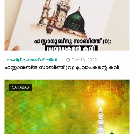
Dec 16, 2022
ഹാഫിള് മുഹമ്മദ് ശിബിലി ...
ഹസ്സാനുബ്നു സാബിത്ത് (റ): പ്രവാചകന്റെ കവി
SAHABAS