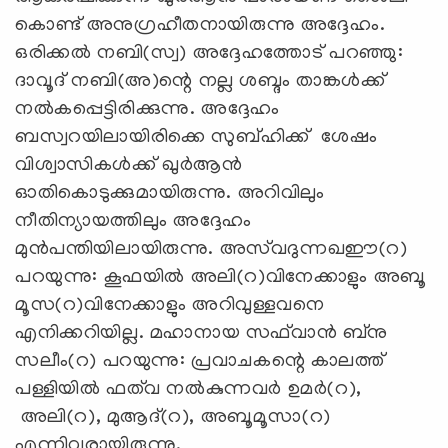
കൊണ്ട് അനുഗ്രഹീതനായിരുന്നു അദ്ദേഹം.
ഒരിക്കൽ നബി(സ്വ) അദ്ദേഹത്തോട് പറഞ്ഞു:
ദാവൂദ് നബി(അ)ന്റെ നല്ല ശബ്ദം താങ്കൾക്ക്
നൽകപ്പെട്ടിരിക്കുന്നു. അദ്ദേഹം
ബസ്വറയിലായിരിക്കെ സുബ്ഹിക്ക് ശേഷം
വിശ്വാസികൾക്ക് ഖുർആൻ
ഓതികൊടുക്കുമായിരുന്നു. അറിവിലും
നീതിന്യായത്തിലും അദ്ദേഹം
മുൻപന്തിയിലായിരുന്നു. അസ്‌വദുന്നഖഈ(റ)
പറയുന്നു: കൂഫയിൽ അലി(റ)വിനേക്കാളും അബൂ
മൂസ(റ)വിനേക്കാളും അറിവുള്ളവനെ
എനിക്കറിയില്ല. മഹാനായ സഫ്‌വാൻ ബ്നു
സലീം(റ) പറയുന്നു: പ്രവാചകന്റെ കാലത്ത്
പള്ളിയിൽ ഫത്‍വ നൽകുന്നവർ ഉമർ(റ),
അലി(റ), മുആദ്(റ), അബൂമൂസാ(റ)
എന്നിവരായിരുന്നു.