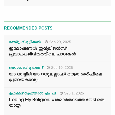
RECOMMENDED POSTS
Sep 29, 2025
മഅ്റൂഫ് മൂച്ചിക്കല്‍
ഇമോഷണൽ ഇന്റലിജൻസ്:
പ്രവാചകജീവിതത്തിലെ പാഠങ്ങൾ
Sep 10, 2025
സൈനബ് മുഹമ്മദ്
യാ സയ്യിദീ യാ റസൂലല്ലാഹ്: റൗളാ ശരീഫിലെ
പ്രണയകാവ്യം
Sep 1, 2025
മുഹമ്മദ് സുഫ്‌യാൻ എം.പി
Losing My Religion: പരമാർത്ഥത്തെ തേടി ഒരു
യാത്ര