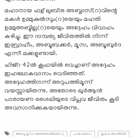
മഹാനായ ഫള് ലുബ്നു അബ്ബാസ്(റ)വിന്റെ
മകൾ ഉമ്മുകുൽസൂം(റ)യെയും മഹതി
ഉമ്മുഅബ്ദില്ല(റ)യെയും അദ്ദേഹം വിവാഹം
കഴിച്ചു. ഈ ദാമ്പത്യ ജീവിതത്തിൽ നിന്ന്
ഇബ്രാഹീം, അബൂബക്കർ, മൂസ, അബൂബുർദ
എന്നീ മക്കളുണ്ടായി.
ഹിജ്റ 42ല്‍ കൂഫയില്‍ വെച്ചാണ് അദ്ദേഹം
ഇഹലോകവാസം വെടിഞ്ഞത്.
അദ്ദേഹത്തിനന്ന് അറുപത്തിമൂന്ന്
വയസ്സായിരുന്നു. അതോടെ ഖുര്‍ആന്‍
പാരായണ ശൈലിയുടെ വിപ്ലവ ജീവിതം കൂടി
അവസാനിക്കുകയായിരുന്നു.
അബൂ മൂസാ അൽഅശ്അരി(റ)
പാരായണം
ഇമാം അശ്അരി