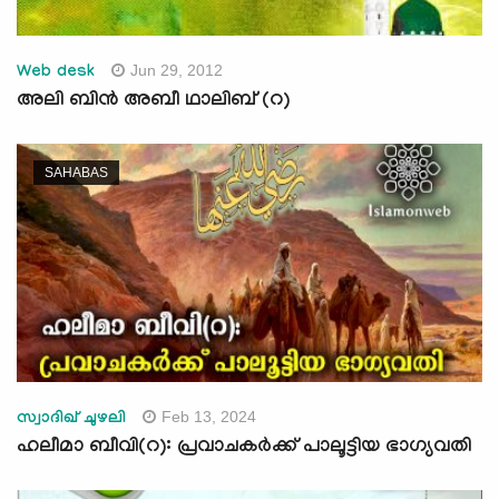
Jun 29, 2012
Web desk
അലി ബിന്‍ അബീ ഥാലിബ് (റ)
SAHABAS
Feb 13, 2024
സ്വാദിഖ് ചുഴലി
ഹലീമാ ബീവി(റ): പ്രവാചകര്‍ക്ക് പാലൂട്ടിയ ഭാഗ്യവതി