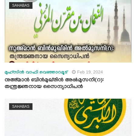
SAHABAS
Feb 19, 2024
മുഹ്സിൻ വാഫി വെഞ്ഞാറമൂട്
നുഅ്മാന്‍ ബിന്‍മുഖ്‍രിൻ അൽമുസനി(റ):
തന്ത്രജ്ഞനായ സൈന്യാധിപന്‍
SAHABAS