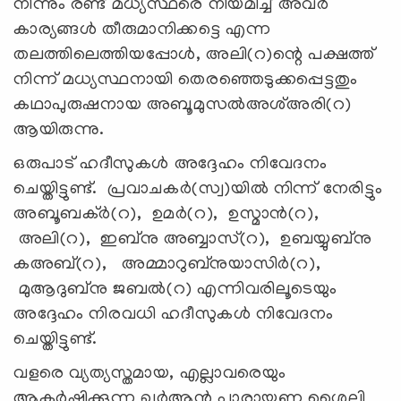
നിന്നും രണ്ട് മധ്യസ്ഥരെ നിയമിച്ച് അവര്‍
കാര്യങ്ങള്‍ തീരുമാനിക്കട്ടെ എന്ന
തലത്തിലെത്തിയപ്പോള്‍, അലി(റ)ന്റെ പക്ഷത്ത്
നിന്ന് മധ്യസ്ഥനായി തെരഞ്ഞെടുക്കപ്പെട്ടതും
കഥാപുരുഷനായ അബൂമുസല്‍അശ്അരി(റ)
ആയിരുന്നു.
ഒരുപാട് ഹദീസുകൾ അദ്ദേഹം നിവേദനം
ചെയ്തിട്ടുണ്ട്. പ്രവാചകര്‍(സ്വ)യില്‍ നിന്ന് നേരിട്ടും
അബൂബക്ർ(റ), ഉമർ(റ), ഉസ്മാൻ(റ),
അലി(റ), ഇബ്നു അബ്ബാസ്(റ), ഉബയ്യുബ്നു
കഅബ്(റ), അമ്മാറുബ്നുയാസിർ(റ),
മുആദുബ്നു ജബൽ(റ) എന്നിവരിലൂടെയും
അദ്ദേഹം നിരവധി ഹദീസുകൾ നിവേദനം
ചെയ്തിട്ടുണ്ട്.
വളരെ വ്യത്യസ്തമായ, എല്ലാവരെയും
ആകര്‍ഷിക്കുന്ന ഖുർആൻ പാരായണ ശൈലി