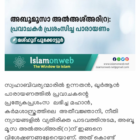
സ്വഹാബിവര്യന്മാരിൽ ഉന്നതൻ, ഖുർആൻ
പാരായണത്തിൽ പ്രവാചകന്റെ
പ്രത്യേകപ്രശംസ ലഭിച്ച മഹാൻ,
കര്‍മശാസ്ത്രത്തിലെ അതീവജ്ഞാനി, നീതി
ന്യായങ്ങളിൽ വ്യതിരിക്ത പാടവത്തിനുടമ, അബൂ
മൂസ അൽഅശ്അരി(റ)ന് ഇങ്ങനെ
വിശേഷണങ്ങളേറെയാണ്. അത് കൊണ്ട്