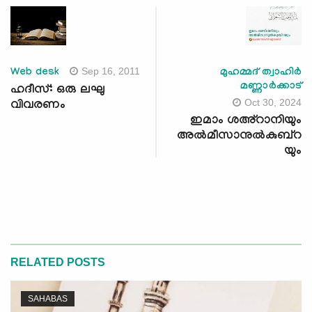
Sep 16, 2011
Web desk
മുഹമ്മദ് ത്വാഹിർ
മണ്ണാർക്കാട്
ഹദീസ്: ഒരു ലഘു
Oct 30, 2024
വിവരണം
ഇമാം ശഅ്റാനിയും
അൽമീസാനുൽകുബ്റ
യും
RELATED POSTS
SAHABAS