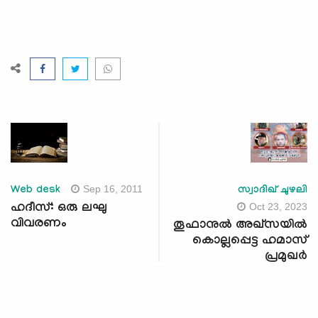
Sep 16, 2011
Web desk
സ്വാദിഖ് ചുഴലി
Oct 23, 2023
ഹദീസ്: ഒരു ലഘു
വിവരണം
തൂഫാനുല്‍ അഖ്‌സയില്‍
കൊല്ലപ്പെട്ട ഹമാസ്
പ്രമുഖര്‍