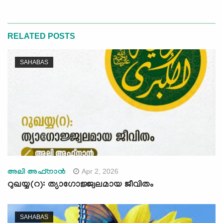
RELATED POSTS
SAHABAS
Apr 2, 2026
അലി അഫ്നാന്‍
റുഖയ്യ(റ): ത്യാഗോജ്ജ്വലമായ ജീവിതം
SAHABAS