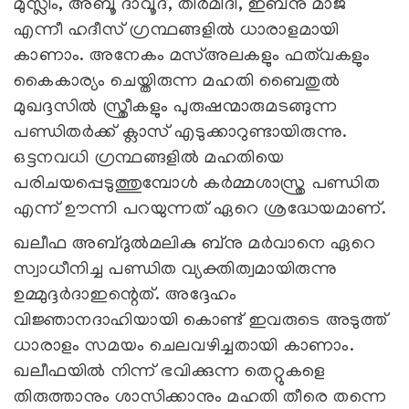
മുസ്ലിം, അബൂ ദാവൂദ്, തിർമിദി, ഇബ്നു മാജ
എന്നീ ഹദീസ് ഗ്രന്ഥങ്ങളിൽ ധാരാളമായി
കാണാം. അനേകം മസ്അലകളും ഫത്‌വകളും
കൈകാര്യം ചെയ്തിരുന്ന മഹതി ബൈതുൽ
മുഖദ്ദസിൽ സ്ത്രീകളും പുരുഷന്മാരുമടങ്ങുന്ന
പണ്ഡിതർക്ക് ക്ലാസ് എടുക്കാറുണ്ടായിരുന്നു.
ഒട്ടനവധി ഗ്രന്ഥങ്ങളിൽ മഹതിയെ
പരിചയപ്പെടുത്തുമ്പോൾ കർമ്മശാസ്ത്ര പണ്ഡിത
എന്ന് ഊന്നി പറയുന്നത് ഏറെ ശ്രദ്ധേയമാണ്.
ഖലീഫ അബ്ദുല്‍മലികു ബ്നു മർവാനെ ഏറെ
സ്വാധീനിച്ച പണ്ഡിത വ്യക്തിത്വമായിരുന്നു
ഉമ്മുദ്ദർദാഇന്റെത്. അദ്ദേഹം
വിജ്ഞാനദാഹിയായി കൊണ്ട് ഇവരുടെ അടുത്ത്
ധാരാളം സമയം ചെലവഴിച്ചതായി കാണാം.
ഖലീഫയിൽ നിന്ന് ഭവിക്കുന്ന തെറ്റുകളെ
തിരുത്താനും ശാസിക്കാനും മഹതി തീരെ തന്നെ