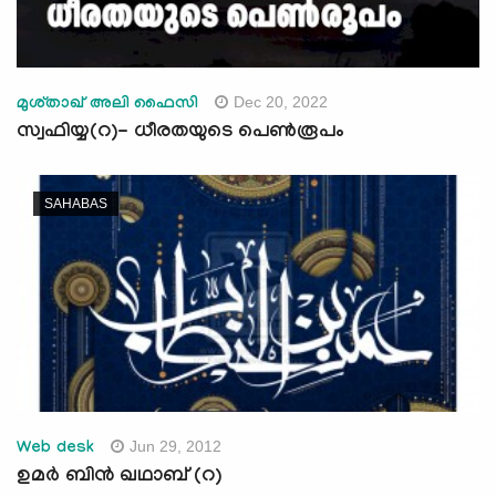
Dec 20, 2022
മുശ്താഖ് അലി ഫൈസി
സ്വഫിയ്യ(റ)- ധീരതയുടെ പെണ്‍രൂപം
SAHABAS
Jun 29, 2012
Web desk
ഉമര്‍ ബിന്‍ ഖഥാബ് (റ)