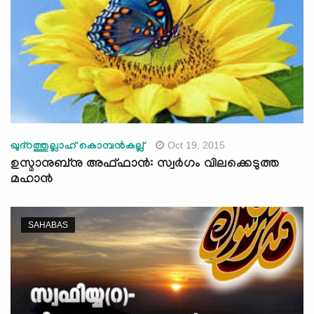
Oct 19, 2015
ഖുദ്‌റത്തുല്ലാഹ് കൊമ്പന്‍കല്ല്
ഉസ്മാനുബ്‌നു അഫ്ഫാന്‍: സ്വര്‍ഗം വിലക്കെടുത്ത
മഹാന്‍
SAHABAS