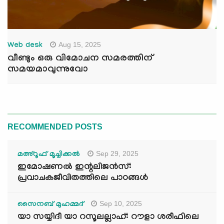
Aug 15, 2025
Web desk
വീണ്ടും ഒരു വിമോചന സമരത്തിന്
സമയമാവുന്നുവോ
RECOMMENDED POSTS
Sep 29, 2025
മഅ്റൂഫ് മൂച്ചിക്കല്‍
ഇമോഷണൽ ഇന്റലിജൻസ്:
പ്രവാചകജീവിതത്തിലെ പാഠങ്ങൾ
Sep 10, 2025
സൈനബ് മുഹമ്മദ്
യാ സയ്യിദീ യാ റസൂലല്ലാഹ്: റൗളാ ശരീഫിലെ