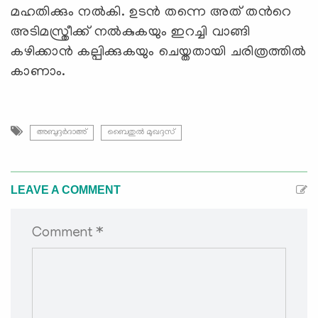
മഹതിക്കും നൽകി. ഉടൻ തന്നെ അത് തൻറെ
അടിമസ്ത്രീക്ക് നൽകുകയും ഇറച്ചി വാങ്ങി
കഴിക്കാൻ കല്പിക്കുകയും ചെയ്തതായി ചരിത്രത്തില്‍
കാണാം.
അബുദ്ദർദാഅ്
ബൈതുൽ മുഖദ്ദസ്
LEAVE A COMMENT
Comment *