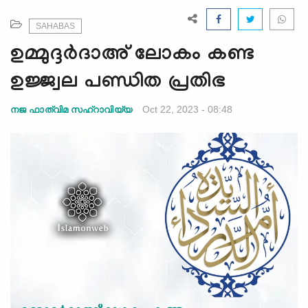
e
N
SAHABAS
a
ഉമ്മുദ്ദർദാഅ് ലോകം കണ്ട
v
i
ഉജ്ജ്വല പണ്ഡിത പ്രതിഭ
g
a
Oct 22, 2023 - 08:48
നജ ഫാത്വിമ സഹ്റാവിയ്യ
t
i
o
n