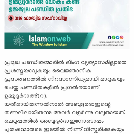
പ്രമുഖ പണ്ഡിതന്മാരിൽ ലിംഗ വ്യത്യാസമില്ലാതെ
പ്രശസ്തയാവുകയും വൈജ്ഞാനിക
പ്രസരണത്തിൽ നിറസാന്നിധ്യമായി മാറുകയും
ചെയ്ത പണ്ഡിതകളിൽ പ്രഗൽഭയാണ്
ഉമ്മുദ്ദർദാഅ്(റ).
യതീമായിരുന്നതിനാൽ അബുദ്ദർദാഇന്റെ
തണലിലായിരുന്നു അവര്‍ വളർന്നു വലുതായത്.
ചെറുപ്പത്തില്‍ അബുദ്ദര്‍ദാഇനോടൊപ്പം
പുരുഷന്മാരുടെ ഇടയിൽ നിന്ന് നിസ്കരിക്കുകയും