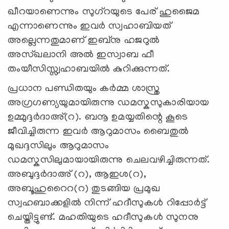
ഖീറയാണെന്നും സുഗ്റയുടെ പേര് ഹുജൈമ
എന്നാണെന്നും ഇവർ സ്വഹാബിയത്
അല്ലെന്നതുമാണ് ഇബ്നു ഹജറുൽ
അസ്ഖലാനി അൽ ഇസ്വാബ ഫീ
തംയീസിസ്സ്വഹാബയിൽ കുറിക്കുന്നത്.
പ്രധാന പണ്ഡിതയും കർമ്മ ശാസ്ത്ര
അഗ്രഗണ്യയുമായിരുന്നു ഡമസ്കസുകാരിയായ
ഉമ്മുദ്ദർദാഅ്(റ). ബനൂ ഉമയ്യതിന്റെ കൂടെ
ജീവിച്ചിരുന്ന ഇവര്‍ ആറുമാസം ബൈതുൽ
മുഖദ്ദസിലും ആറുമാസം
ഡമസ്കസിലുമായായിരുന്നു ചെലവഴിച്ചിരുന്നത്.
അബുദ്ദർദാഅ് (റ), ആഇശ(റ),
അബൂഹുറൈറ(റ) തുടങ്ങിയ പ്രമുഖ
സ്വഹബാക്കളിൽ നിന്ന് ഹദീസുകൾ റിപ്പോർട്ട്
ചെയ്തിട്ടുണ്ട്. മഹതിയുടെ ഹദീസുകൾ സുനനു