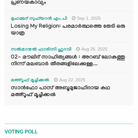
പ്രണയകാവ്യം
Sep 1, 2025
മുഹമ്മദ് സുഫ്‌യാൻ എം.പി
Losing My Religion: പരമാർത്ഥത്തെ തേടി ഒരു
യാത്ര
Aug 26, 2025
സൽമാനുൽ ഫാരിസി ഹുദവി
02- മൗലിദ് സാഹിത്യങ്ങൾ : അറബ് ലോകത്തു
നിന്ന് മലബാർ തീരങ്ങളിലേക്കുള്ള...
Aug 22, 2025
മഅ്റൂഫ് മൂച്ചിക്കല്‍
സാൻഫോ പാസ് അബൂമുജാഹിദായ കഥ
മഅ്റൂഫ് മൂച്ചിക്കല്‍
VOTING POLL