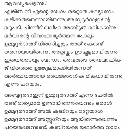
ആവശ്യപ്പെടുന്നു.'
എങ്കില്‍ നീ എന്റെ ശേഷം മറ്റൊരു കല്യാണം
കഴിക്കരുതെന്നായിരുന്നു അബുദ്ദര്‍ദാഇന്റെ
മറുപടി. പിന്നീട് ഖലീഫ അബ്ദുല്‍ മലികുബ്നു
മർവാന്റെ വിവാഹാഭ്യർത്ഥന പോലും
ഉമ്മുദ്ദർദാഅ് നിരസിച്ചതും അത് കൊണ്ട്
തന്നെയായിരുന്നു. അത്രയ്ക്കും ഊഷ്മളമായിരുന്നു
ഇരുവരുടെയും ബന്ധം. അവരുടെ വൈവാഹിക
ജീവിതത്തെ ഉജ്ജ്വലമാക്കിയിരുന്നത്
അർത്ഥവത്തായ വൈജ്ഞാനിക മികവായിരുന്നു
എന്നു പറയാം.
അബുദ്ദർദാഇന് ഉമ്മുദ്ദർദാഅ് എന്ന പേരില്‍
രണ്ട് ഭാര്യമാർ ഉണ്ടായിരുന്നുവെന്നും ഒരാൾ
ഉമ്മുദ്ദർദാഅ് അൽ കുബ്റയും മറ്റേയാൾ
ഉമ്മുദ്ദർദാഅ് അസ്സുഗ്റയും ആയിരുന്നുവെന്നും
പറയപ്പെടുന്നുണ്ട്. കുബ്റയുടെ യഥാർത്ഥ നാമം