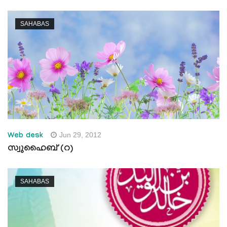
SAHABAS
Jun 29, 2012
Web desk
സ്വുഹൈബ് (റ)
SAHABAS