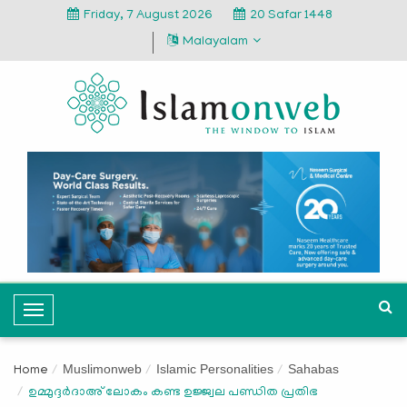
Friday, 7 August 2026
20 Safar 1448
Malayalam
T
o
g
Muslimonweb
Islamic Personalities
Sahabas
Home
g
ഉമ്മുദ്ദർദാഅ് ലോകം കണ്ട ഉജ്ജ്വല പണ്ഡിത പ്രതിഭ
l