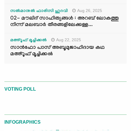
Aug 26, 2025
സൽമാനുൽ ഫാരിസി ഹുദവി
02- മൗലിദ് സാഹിത്യങ്ങൾ : അറബ് ലോകത്തു
നിന്ന് മലബാർ തീരങ്ങളിലേക്കുള്ള...
Aug 22, 2025
മഅ്റൂഫ് മൂച്ചിക്കല്‍
സാൻഫോ പാസ് അബൂമുജാഹിദായ കഥ
മഅ്റൂഫ് മൂച്ചിക്കല്‍
VOTING POLL
INFOGRAPHICS