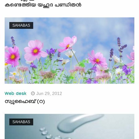
കണ്ടെത്തിയ യഹൂദ പണ്ഡിതന്‍
SAHABAS
Jun 29, 2012
Web desk
സ്വുഹൈബ് (റ)
SAHABAS