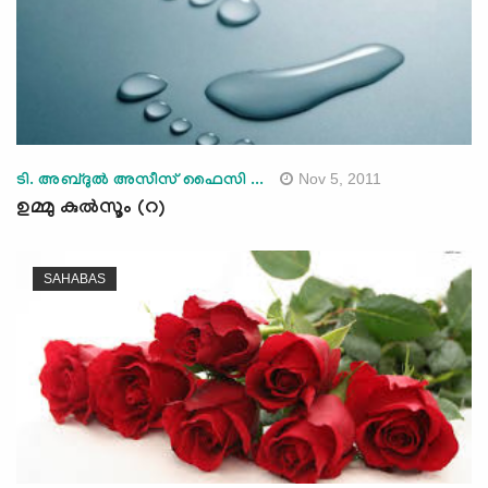
Nov 5, 2011
ടി. അബ്ദുല്‍ അസീസ് ഫൈസി ...
ഉമ്മു കുല്‍സൂം (റ)
SAHABAS