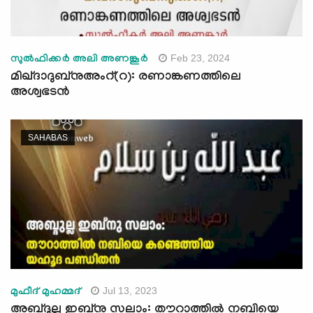
Feb 23, 2024
സുൽഫിക്കർ അലി അണങ്കൂർ
മിഖ്ദാദുബ്നുഅംറ്(റ): രണാങ്കണത്തിലെ
അശ്വഭടൻ
SAHABAS
Jul 13, 2023
മുഫീദ് മുഹമ്മദ്
അബ്ദുല്ല ഇബ്നു സലാം: തൗറാത്തിൽ നബിയെ