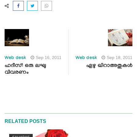
Sep 16, 2011
Sep 18, 2011
Web desk
Web desk
ഹദീസ്: ഒരു ലഘു
ഏഴു ഖിറാഅതുകള്‍
വിവരണം
RELATED POSTS