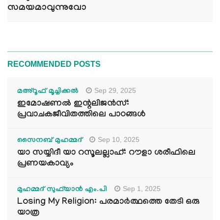
സമയമാവുന്നുവോ
RECOMMENDED POSTS
Sep 29, 2025
മഅ്റൂഫ് മൂച്ചിക്കല്‍
ഇമോഷണൽ ഇന്റലിജൻസ്:
പ്രവാചകജീവിതത്തിലെ പാഠങ്ങൾ
Sep 10, 2025
സൈനബ് മുഹമ്മദ്
യാ സയ്യിദീ യാ റസൂലല്ലാഹ്: റൗളാ ശരീഫിലെ
പ്രണയകാവ്യം
Sep 1, 2025
മുഹമ്മദ് സുഫ്‌യാൻ എം.പി
Losing My Religion: പരമാർത്ഥത്തെ തേടി ഒരു
യാത്ര