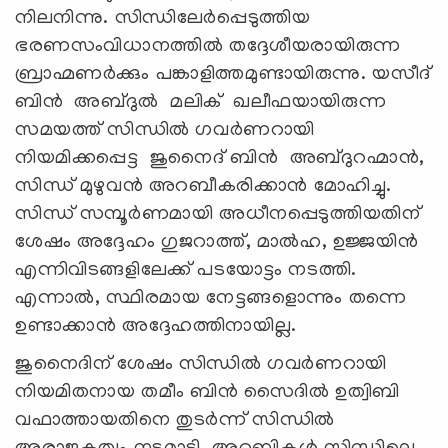
നിലനിന്നു. സിന്ധിലേർപ്പെടുത്തിയ
ഭരണസംവിധാനത്തിൽ തദ്ദേശീയരായിരുന്ന
ബ്രാഹ്മണർക്കും പങ്കാളിത്തമുണ്ടായിരുന്നു. യസീദ്
ബിൻ അബ്ദുൽ മലിക് ഖലീഫയായിരുന്ന
സമയത്ത് സിന്ധിൽ ഗവർണറായി
നിയമിക്കപ്പെട്ട ജുനൈദ് ബിൻ അബ്ദുറഹ്മാൻ,
സിന്ധ് മുഴുവൻ അറബീകരിക്കാൻ മോഹിച്ചു.
സിന്ധ് സമ്പൂർണമായി അധീനപ്പെടുത്തിയതിന്
ശേഷം അദ്ദേഹം ഗുജറാത്ത്, മാൽഹ, ഉജ്ജയിൻ
എന്നിവിടങ്ങളിലേക്ക് പടയോട്ടം നടത്തി.
എന്നാൽ, സ്ഥിരമായ നേട്ടങ്ങളൊന്നും തന്നെ
ഉണ്ടാക്കാന്‍ അദ്ദേഹത്തിനായില്ല.
ജുനൈദിന് ശേഷം സിന്ധിൽ ഗവർണറായി
നിയമിതനായ തമീം ബിൻ സൈദിൽ ഉത്വിബി
വഫാത്തായതിനെ തുടർന്ന് സിന്ധിൽ