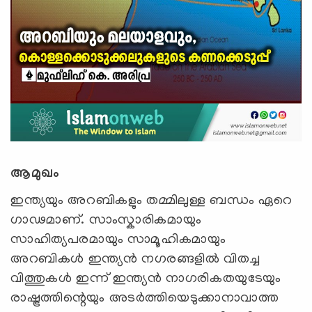
ആമുഖം
ഇന്ത്യയും അറബികളും തമ്മിലുള്ള ബന്ധം ഏറെ
ഗാഢമാണ്. സാംസ്കാരികമായും
സാഹിത്യപരമായും സാമൂഹികമായും
അറബികൾ ഇന്ത്യൻ നഗരങ്ങളിൽ വിതച്ച
വിത്തുകൾ ഇന്ന് ഇന്ത്യൻ നാഗരികതയുടേയും
രാഷ്ട്രത്തിന്റെയും അടർത്തിയെടുക്കാനാവാത്ത