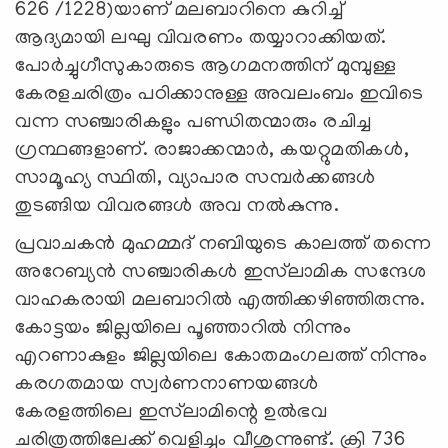
626 /1228)യാണ് മലബാറിനെ കുറിച്ച്
ആദ്യമായി ലഘു വിവരണം തയ്യാറാക്കിയത്.
പോർച്ചുഗീസുകാരുടെ ആഗമനത്തിന് മുമ്പുള്ള
കേരളചരിത്രം പഠിക്കാനുള്ള അവലംബം ഇവിടെ
വന്ന സഞ്ചാരികളും പണ്ഡിതന്മാരും രചിച്ച
ഗ്രന്ഥങ്ങളാണ്. രാജാക്കന്മാർ, കയറ്റുമതികൾ,
സാമൂഹ്യ സ്ഥിതി, വ്യാപാര സമ്പർക്കങ്ങൾ
തുടങ്ങിയ വിവരങ്ങൾ അവ നൽകുന്നു.
പ്രവാചകൻ മുഹമ്മദ് നബിയുടെ കാലത്ത് തന്നെ
അറേബ്യൻ സഞ്ചാരികൾ ഇസ്‍ലാമിക സന്ദേശ
വാഹകരായി മലബാറിൽ എത്തിക്കഴിഞ്ഞിരുന്നു.
കോട്ടയം ജില്ലയിലെ പൂഞ്ഞാറിൽ നിന്നും
എറണാകുളം ജില്ലയിലെ കോതമംഗലത്ത് നിന്നും
കരഗതമായ സ്വർണനാണയങ്ങൾ
കേരളത്തിലെ ഇസ്‍ലാമിന്റെ ഉൽഭവ
ചരിത്രത്തിലേക്ക് വെളിച്ചം വീശുന്നുണ്ട്. ക്രി 736