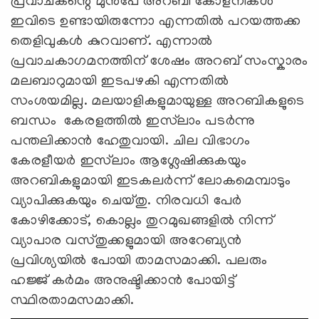
പ്രവാചകന്റെ മുൻപേ അറബി കോളനികൾ
ഇവിടെ ഉണ്ടായിരുന്നോ എന്നതിൽ പറയത്തക്ക
തെളിവുകൾ കുറവാണ്. എന്നാൽ
പ്രവാചകാഗമനത്തിന് ശേഷം അറബ് സംസ്കാരം
മലബാറുമായി ഇടപഴകി എന്നതിൽ
സംശയമില്ല. മലയാളികളുമായുള്ള അറബികളുടെ
ബന്ധം കേരളത്തിൽ ഇസ്‍ലാം പടർന്നു
പന്തലിക്കാൻ ഹേതുവായി. ചില വിഭാഗം
കേരളീയർ ഇസ്‍ലാം ആശ്ലേഷിക്കുകയും
അറബികളുമായി ഇടകലർന്ന് ലോകമെമ്പാടും
വ്യാപിക്കുകയും ചെയ്തു. നിരവധി പേർ
കോഴിക്കോട്, കൊല്ലം തുറമുഖങ്ങളിൽ നിന്ന്
വ്യാപാര വസ്തുക്കളുമായി അറേബ്യൻ
പ്രവിശ്യയിൽ പോയി താമസമാക്കി. പലരും
ഹജ്ജ് കർമം അനുഷ്ടിക്കാൻ പോയിട്ട്
സ്ഥിരതാമസമാക്കി.