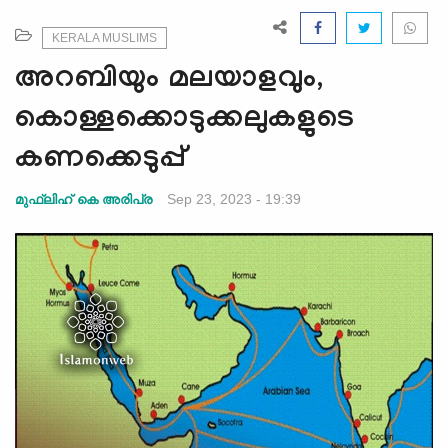
e
N
KERALA MUSLIMS
a
അറബിയും മലയാളവും,
v
i
കൊള്ളക്കൊടുക്കലുകളുടെ
g
കണക്കെടുപ്പ്
a
t
Sep 23, 2023 - 19:39
മുഫ്‍ലിഹ് കെ അരിപ്ര
i
o
n