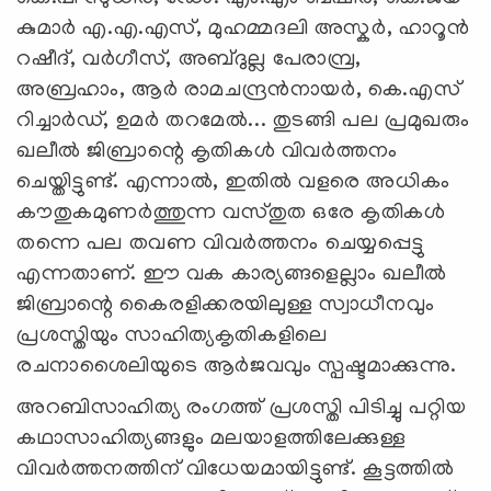
കുമാർ എ.എ.എസ്, മുഹമ്മദലി അസ്കർ, ഹാറൂൻ
റഷീദ്, വർഗീസ്, അബ്ദുല്ല പേരാമ്പ്ര,
അബ്രഹാം, ആർ രാമചന്ദ്രൻനായർ, കെ.എസ്
റിച്ചാർഡ്, ഉമർ തറമേൽ... തുടങ്ങി പല പ്രമുഖരും
ഖലീൽ ജിബ്രാന്റെ കൃതികൾ വിവർത്തനം
ചെയ്തിട്ടുണ്ട്. എന്നാൽ, ഇതിൽ വളരെ അധികം
കൗതുകമുണർത്തുന്ന വസ്തുത ഒരേ കൃതികൾ
തന്നെ പല തവണ വിവർത്തനം ചെയ്യപ്പെട്ടു
എന്നതാണ്. ഈ വക കാര്യങ്ങളെല്ലാം ഖലീൽ
ജിബ്രാന്റെ കൈരളിക്കരയിലുള്ള സ്വാധീനവും
പ്രശസ്തിയും സാഹിത്യകൃതികളിലെ
രചനാശൈലിയുടെ ആർജവവും സ്പഷ്ടമാക്കുന്നു.
അറബിസാഹിത്യ രംഗത്ത് പ്രശസ്തി പിടിച്ചു പറ്റിയ
കഥാസാഹിത്യങ്ങളും മലയാളത്തിലേക്കുള്ള
വിവർത്തനത്തിന് വിധേയമായിട്ടുണ്ട്. കൂട്ടത്തിൽ