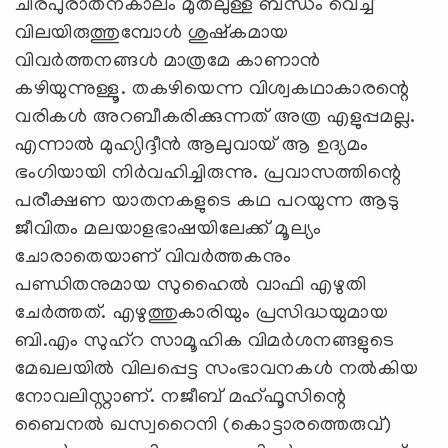
ചിരപുരാതനകാലം മുതലുള്ള ബന്ധം വെച്ച്
വിലയിരുത്തുമ്പോൾ ശുഷ്കമായ
വിവർത്തനങ്ങൾ മാത്രമേ കാണാൻ
കഴിയുന്നുള്ളൂ. തകഴിയെന്ന വിശ്വകഥാകാരന്റെ
വരികൾ അറബീകരിക്കുന്നത് അത്ര എളുപ്പമല്ല.
എന്നാൽ മുഹ്യിദ്ദീൻ ആലുവായ് ആ ഉദ്യമം
ഭംഗിയായി നിർവഹിച്ചിരുന്നു. പ്രവാസത്തിന്റെ
പരീക്ഷണ യാതനകളുടെ കഥ പറയുന്ന ആടു
ജീവിതം മലയാളഭാഷയിലേക്ക് മൂല്യം
ചോരാതെയാണ് വിവർത്തകനും
പണ്ഡിതനുമായ സുഹൈൽ വാഫി എഴുതി
ചേർത്തത്. എഴുത്തുകാരിയും പ്രസിദ്ധയുമായ
ബി.എം സുഹ്റ സാമൂഹിക വിമർശനങ്ങളുടെ
മേഖലയിൽ വിലപ്പെട്ട സംഭാവനകൾ നൽകിയ
നോവലിസ്റ്റാണ്. നജീബ് മഹ്ഫൂസിന്റെ
ബൈനൽ ഖസ്വറൈനി (കൊട്ടാരത്തെരുവ്)