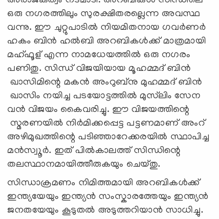
അരാജകത്വം നടമാടി. അറബികൾ സിന്ധിലെ
ഒരു നഗരത്തിലും സുരക്ഷിതരല്ലെന്ന അവസ്ഥ
വന്നു. ഈ ചുറ്റുപാടിൽ നിയമിതനായ ഗവർണർ
ഹകം ബിൻ ഹൽബി അറബികൾക്ക് മാത്രമായി
മഹ്ഫൂള് എന്ന നാമധേയത്തിൽ ഒരു നഗരം
പണിതു. സിന്ധ് വിജയിയായ മൂഹമ്മദ് ബിൻ
ഖാസിമിന്റെ മകൻ അംറുബ്നു മുഹമ്മദ് ബിൻ
ഖാസിം നയിച്ച പടയോട്ടത്തിൽ മുസ്‍ലിം സേന
വൻ വിജയം കൈവരിച്ചു. ഈ വിജയത്തിന്റെ
സ്മരണയിൽ നിർമിക്കപ്പെട്ട പട്ടണമാണ് അംറ്
അഴിമുഖത്തിന്റെ പടിഞ്ഞാറേക്കരയിൽ സ്ഥാപിച്ച
മൻസ്വൂർ. ഇത് പിൽകാലത്ത് സിന്ധിന്റെ
തലസ്ഥാനമായിത്തീരുകയും ചെയ്തു.
സിന്ധാക്രമണം നിമിത്തമായി അറബികൾക്ക്
ഇന്ത്യയേയും ഇന്ത്യൻ സംസ്കാരത്തേയും ഇന്ത്യൻ
ജനതയേയും കൂടുതൽ അടുത്തറിയാൻ സാധിച്ചു.