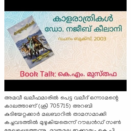
അമവീ ഖലീഫമാരിൽ പെട്ട വലീദ് ഒന്നാമന്റെ
കാലത്താണ് (ക്രി 705715) അറബി
കുടിയേറ്റക്കാർ മലബാറിൽ താമസമാക്കി
കച്ചവടത്തിൽ മുഴുകിയതെന്ന് റൗലൻഡ് സൺ