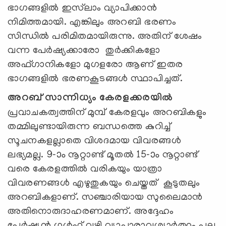
ഭാഗങ്ങളിൽ ഇസ്‍ലാം വ്യാപിക്കാൻ
നിമിത്തമായി. എങ്കിലും അറബി ഭരണം
സിന്ധിൽ പരിമിതമായിരുന്നു. അതിന് ശേഷം
വന്ന പേർഷ്യക്കാരോ തുർക്കികളോ
അഫ്ഗാനികളോ മുഗളരോ ആണ് ഇതര
ഭാഗങ്ങളിൽ ഭരണകൂടങ്ങൾ സ്ഥാപിച്ചത്.
അറബ് സാന്നിധ്യം കേരളക്കരയിൽ
പ്രവാചകത്വത്തിന് മുമ്പ് കേരളവും അറബികളും
തമ്മിലുണ്ടായിരുന്ന ബന്ധത്തെ കുറിച്ച്
സൂചനകളല്ലാതെ വിശദമായ വിവരങ്ങൾ
ലഭ്യമല്ല. 9-ാം നൂറ്റാണ്ട് മൂതൽ 15-ാം നൂറ്റാണ്ട്
വരെ കേരളത്തിൽ വരികയും യാത്രാ
വിവരണങ്ങൾ എഴുതുകയും ചെയ്തത് കൂടുതലും
അറബികളാണ്. സഞ്ചാരിയായ സുലൈമാൻ
അതിനൊരുദാഹരണമാണ്. അദ്ദേഹം
പേർഷ്യൻ ഗൾഫ് വഴി വ്യാപാരാവശ്യാർത്ഥം പല