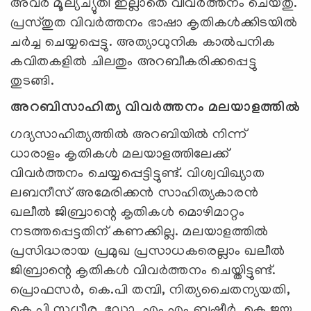
അവർ മൂല്യച്യുതി ഇല്ലാതെ വിവർത്തനം ചെയ്തു.
പ്രസ്തുത വിവർത്തനം ഭാഷാ കൃതികൾക്കിടയിൽ
ചർച്ച ചെയ്യപ്പെട്ടു. അത്യാധുനിക കാൽപനിക
കവിതകളിൽ ചിലതും അറബീകരിക്കപ്പെട്ടു
തുടങ്ങി.
അറബിസാഹിത്യ വിവർത്തനം മലയാളത്തിൽ
ഗദ്യസാഹിത്യത്തിൽ അറബിയിൽ നിന്ന്
ധാരാളം കൃതികൾ മലയാളത്തിലേക്ക്
വിവർത്തനം ചെയ്യപ്പെട്ടിട്ടുണ്ട്. വിശ്വവിഖ്യാത
ലബനീസ് അമേരിക്കൻ സാഹിത്യകാരൻ
ഖലീൽ ജിബ്രാന്റെ കൃതികൾ മൊഴിമാറ്റം
നടത്തപ്പെട്ടതിന് കണക്കില്ല. മലയാളത്തിൽ
പ്രസിദ്ധരായ പ്രമുഖ പ്രസാധകരെല്ലാം ഖലീൽ
ജിബ്രാന്റെ കൃതികൾ വിവർത്തനം ചെയ്തിട്ടുണ്ട്.
പ്രൊഫസർ, കെ.പി തമ്പി, നിത്യചൈതന്യയതി,
കെ.പി സുധീര, ഡോ. എം.എം ബഷീർ, കെ.ജയ