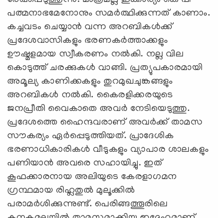
രേഖപ്പെടുത്തുന്നു. മാത്രമല്ല ഇക്കാര്യം കെ പി
പത്മനാഭമേനോനും സമർത്ഥിക്കുന്നത് കാണാം.
കച്ചവടം ചെയ്യാൻ വന്ന അറബികൾക്ക്
പ്രദേശവാസികളും ഭരണകർത്താക്കളും
ഊഷ്മളമായ സ്വീകരണം നൽകി. നല്ല വില
കൊടുത്ത് ചരക്കുകൾ വാങ്ങി. പ്രത്യുപകാരമായി
അമൂല്യ കാണിക്കകളും തുറമുഖചുങ്കങ്ങളും
അറബികൾ നൽകി. കൈരളിക്കരയുടെ
ജനപ്രീതി വൈകാതെ അവർ നേടിയെടുത്തു.
പ്രദേശത്തെ ഹൈന്ദവരാണ് അവര്‍ക്ക് താമസ
സൗകര്യം ഏർപ്പെടുത്തിയത്. പ്രാദേശിക
ഭരണാധികാരികൾ വീടുകളും വ്യാപാര ശാലകളും
പണിയാൻ അവരെ സഹായിച്ചു. ഇത്
കൂഫക്കാരനായ അലിയുടെ കേരളാഗമന
ഗ്രന്ഥമായ രിഹ്ലതുൽ മുലൂക്കിൽ
പരാമർശിക്കുന്നുണ്ട്. പെരിങ്ങത്തൂരിലെ