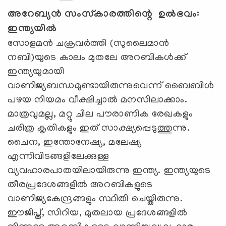
അറേബ്യൻ സംസ്കാരത്തിന്റെ ഉൽഭവം:
ഇന്ത്യയിൽ
സോളമൻ ചക്രവർത്തി (സുലൈമാൻ
നബി)യുടെ കാലം മുതലേ അറബികൾക്ക്
ഇന്ത്യയുമായി
വാണിജ്യബന്ധമുണ്ടായിരുന്നുവെന്ന് ബൈബിൾ
പഴയ നിയമം വീക്ഷിച്ചാൽ മനസിലാക്കാം.
മാത്രവുമല്ല, മറ്റു ചില പൗരാണിക രേഖകളും
ചരിത്ര കൃതികളും ഇത് സാക്ഷ്യപ്പെടുത്തുന്നു.
ചൈന, ഇന്തോനേഷ്യ, മലേഷ്യ
എന്നിവിടങ്ങളിലേക്കുള്ള
വ്യവഹാരപാതയിലായിരുന്നു ഇന്ത്യ. ഇന്ത്യയുടെ
തീരപ്രദേശങ്ങളിൽ അറബികളുടെ
വാണിജ്യകേന്ദ്രങ്ങളും സ്ഥിതി ചെയ്തിരുന്നു.
ഈജിപ്ത്, സിറിയ, മുതലായ പ്രദേശങ്ങളിൽ