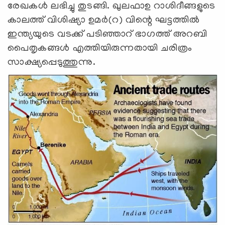
രേഖകൾ ലഭിച്ചു തുടങ്ങി. ഖുലഫാഉ റാശിദീങ്ങളുടെ
കാലത്ത് വിശിഷ്യാ ഉമർ(റ) വിന്റെ ഘട്ടത്തിൽ
ഇന്ത്യയുടെ വടക്ക് പടിഞ്ഞാറ് ഭാഗത്ത് അറബി
പൈതൃകങ്ങൾ എത്തിയിരുന്നതായി ചരിത്രം
സാക്ഷ്യപ്പെടുത്തുന്നു.