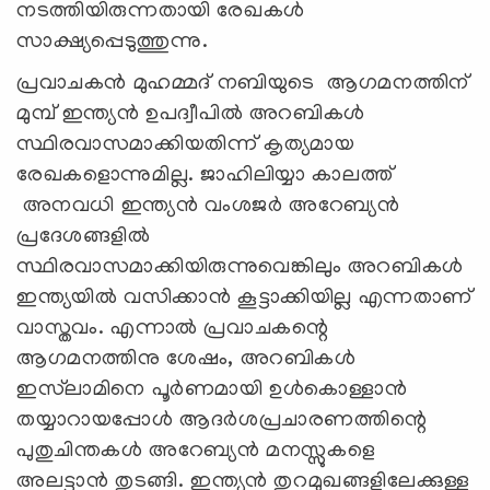
നടത്തിയിരുന്നതായി രേഖകൾ
സാക്ഷ്യപ്പെടുത്തുന്നു.
പ്രവാചകൻ മുഹമ്മദ് നബിയുടെ ആഗമനത്തിന്
മുമ്പ് ഇന്ത്യൻ ഉപദ്വീപിൽ അറബികൾ
സ്ഥിരവാസമാക്കിയതിന്ന് കൃത്യമായ
രേഖകളൊന്നുമില്ല. ജാഹിലിയ്യാ കാലത്ത്
അനവധി ഇന്ത്യൻ വംശജർ അറേബ്യൻ
പ്രദേശങ്ങളിൽ
സ്ഥിരവാസമാക്കിയിരുന്നുവെങ്കിലും അറബികൾ
ഇന്ത്യയിൽ വസിക്കാൻ കൂട്ടാക്കിയില്ല എന്നതാണ്
വാസ്തവം. എന്നാൽ പ്രവാചകന്റെ
ആഗമനത്തിനു ശേഷം, അറബികൾ
ഇസ്‍ലാമിനെ പൂർണമായി ഉൾകൊള്ളാൻ
തയ്യാറായപ്പോൾ ആദർശപ്രചാരണത്തിന്റെ
പുതുചിന്തകൾ അറേബ്യൻ മനസ്സുകളെ
അലട്ടാൻ തുടങ്ങി. ഇന്ത്യൻ തുറമുഖങ്ങളിലേക്കുള്ള