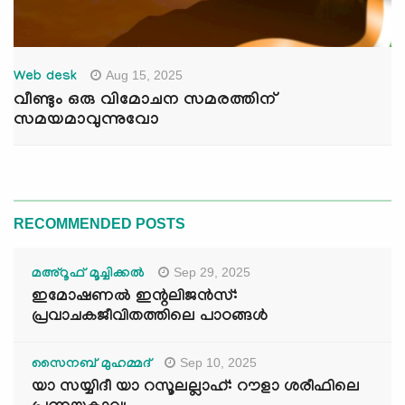
Aug 15, 2025
Web desk
വീണ്ടും ഒരു വിമോചന സമരത്തിന്
സമയമാവുന്നുവോ
RECOMMENDED POSTS
Sep 29, 2025
മഅ്റൂഫ് മൂച്ചിക്കല്‍
ഇമോഷണൽ ഇന്റലിജൻസ്:
പ്രവാചകജീവിതത്തിലെ പാഠങ്ങൾ
Sep 10, 2025
സൈനബ് മുഹമ്മദ്
യാ സയ്യിദീ യാ റസൂലല്ലാഹ്: റൗളാ ശരീഫിലെ