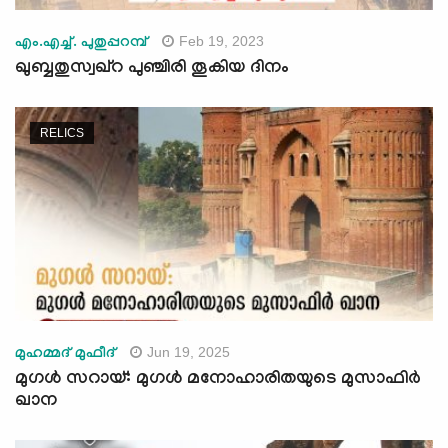
Feb 19, 2023
എം.എച്ച്. പുതുപ്പറമ്പ്
ഖുബ്ബതുസ്വഖ്റ പുഞ്ചിരി തൂകിയ ദിനം
RELICS
Jun 19, 2025
മുഹമ്മദ് മുഫീദ്
മുഗൾ സറായ്: മുഗള്‍ മനോഹാരിതയുടെ മുസാഫിർ
ഖാന