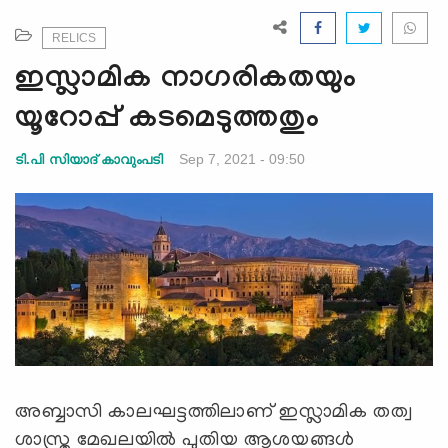
e
N
RELICS
a
ഇസ്ലാമിക നാഗരികതയും
v
i
യൂറോപ്പ് കടമെടുത്തതും
g
a
Sep 7, 2021 - 09:50
ടി.പി സിയാദ് കാവുംപടി
t
i
o
n
അബ്ബാസി കാലഘട്ടത്തിലാണ് ഇസ്ലാമിക തത്വ
ശാസ്ത്ര മേഖലയിൽ പുതിയ ആശയങ്ങൾ