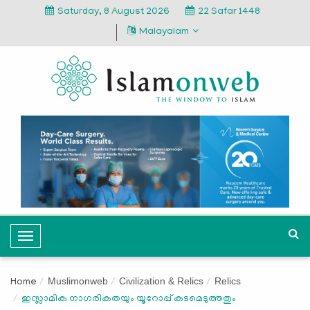
Saturday, 8 August 2026
22 Safar 1448
Malayalam
T
o
g
Muslimonweb
Civilization & Relics
Relics
Home
g
ഇസ്ലാമിക നാഗരികതയും യൂറോപ്പ് കടമെടുത്തതും
l