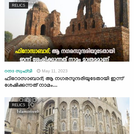
RELICS
May 11, 2023
റനാ സ്വഫ്‍വി
ഫിറോസാബാദ്; ആ നഗരസുന്ദരിയുടേതായി ഇന്ന്
ശേഷിക്കുന്നത് നാമം...
RELICS