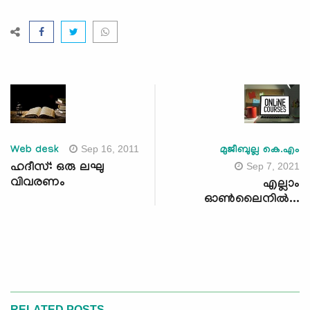
Sep 16, 2011
Web desk
മുജീബുല്ല കെ.എം
Sep 7, 2021
ഹദീസ്: ഒരു ലഘു
വിവരണം
എല്ലാം
ഓൺലൈനിൽ...
RELATED POSTS