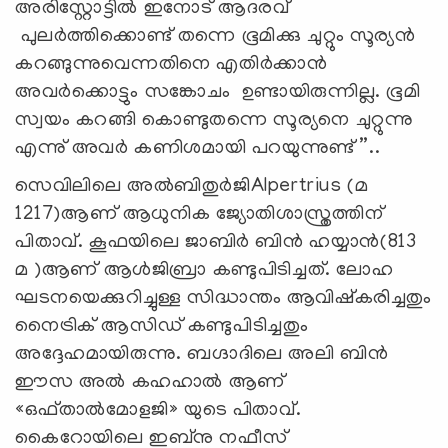
അരിസ്റ്റോട്ടിൽ ഇനോട് ആദരവ്
പുലർത്തിക്കൊണ്ട് തന്നെ ഭൂമിക്കു ചുറ്റും സൂര്യൻ
കറങ്ങുന്നുവെന്നതിനെ എതിർക്കാൻ
അവർക്കൊട്ടും സങ്കോചം ഉണ്ടായിരുന്നില്ല. ഭൂമി
സ്വയം കറങ്ങി കൊണ്ടുതന്നെ സൂര്യനെ ചുറ്റുന്നു
എന്നു് അവർ കണിശമായി പറയുന്നുണ്ട് ”..
സെവിലിലെ അൽബിതുർജിAlpertrius (മ
1217)ആണ് ആധുനിക ജ്യോതിശാസ്ത്രത്തിന്
പിതാവ്. കൂഫയിലെ ജാബിർ ബിൻ ഹയ്യാൻ(813
മ )ആണ് ആൾജിബ്രാ കണ്ടുപിടിച്ചത്. ലോഹ
ഘടനയെക്കുറിച്ചുള്ള സിദ്ധാന്തം ആവിഷ്കരിച്ചതും
നൈട്രിക് ആസിഡ് കണ്ടുപിടിച്ചതും
അദ്ദേഹമായിരുന്നു. ബഗ്ദാദിലെ അലി ബിൻ
ഈസ അൽ കഹഹാൽ ആണ്
«ഒഫ്താൽമോളജി» യുടെ പിതാവ്.
കൈറോയിലെ ഇബ്നു നഫീസ്