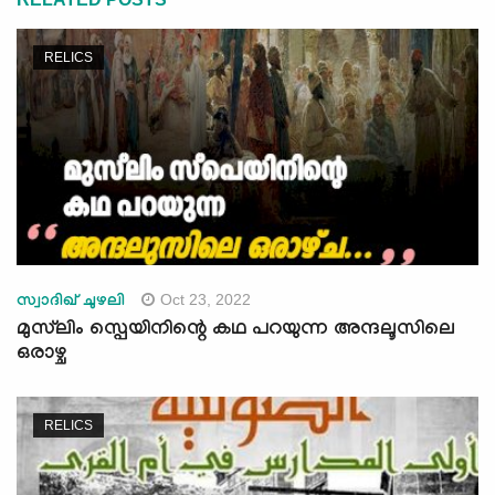
RELICS
Oct 23, 2022
സ്വാദിഖ് ചുഴലി
മുസ്‍ലിം സ്പെയിനിന്റെ കഥ പറയുന്ന അന്ദലൂസിലെ
ഒരാഴ്ച
RELICS