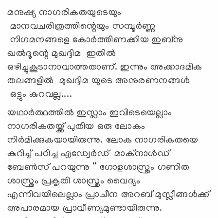
മനുഷ്യ നാഗരികതയുടെയും
മാനവചരിത്രത്തിന്റെയും സമ്പൂർണ്ണ
നിഗമനങ്ങളെ കോർത്തിണക്കിയ ഇബ്നു
ഖൽദൂന്റെ മുഖദ്ദിമ ഇതിൽ
ഒഴിച്ചുകൂടാനാവാത്തതാണ്. ഇന്നും അക്കാദമിക
തലങ്ങളിൽ മുഖദ്ദിമ യുടെ അനുരണനങ്ങൾ
ഒട്ടും കുറവല്ല....
യഥാർത്ഥത്തിൽ ഇസ്ലാം ഇവിടെയെല്ലാം
നാഗരികതയ്ക്ക് പുതിയ ഒരു ലോകം
നിർമിക്കുകയായിരുന്നു. ലോക നാഗരികതയെ
കുറിച്ച് പഠിച്ച എഡ്വേർഡ് മാക്നാൾഡ്
ബേൺസ് പറയുന്നു “ ഗോളശാസ്ത്രം ഗണിത
ശാസ്ത്രം പ്രകൃതി ശാസ്ത്രം വൈദ്യം
എന്നിവയിലെല്ലാം പ്രാചീന അറബ് മുസ്ലീങ്ങൾക്ക്
അപാരമായ പ്രാവീണ്യമുണ്ടായിരുന്നു.