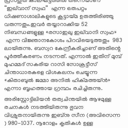
പ്രസ്തുത കാലഘട്ടത്തിൽ തന്നെയാണ്
“ഇഖ്‌വാന് സ്വഫ” എന്ന ഒരുപറ്റം
ധിഷണാശാലികളുടെ കൂട്ടായ്മ ഉരുത്തിരിഞ്ഞു
വരുന്നതും.ഇവർ തയ്യാറാക്കിയ 52
നിബന്ധങ്ങളുള്ള «രസാഇലു ഇഖ്‌വാനി സ്വഫ»
എന്ന വിജ്ഞാനകോശം പിറവിയെടുത്തതും 983
ലായിരുന്നു. ബസ്വറ കേന്ദ്രീകരിച്ചാണ് അതിന്റെ
പൂർത്തീകരണം നടന്നത്. എന്നാൽ ഇതിന് മുമ്പ്
മുഹമ്മദ് സകരിയ റാസി സോക്രട്ടീസ്
ചിന്താധാരകളെ വിശകലനം ചെയ്യുന്ന
«കിതാബുൽ ജമ്മാ അനിൽ ഹിക്മത്തയ്ൻ»
എന്നാ ബൃഹത്തായ ഗ്രന്ഥം രചിച്ചിരുന്നു.
അരിസ്റ്റോട്ടിലിയൻ തത്വചിന്തയിൽ ആഴമുള്ള
രചനകൾ നടത്തിയിരുന്നു ഭുവന
വിശ്രുതനായിരുന്നു ഇബ്നു സീന (അവിസെന്ന
) 980-1037. നൂറോളം കൃതികൾ ഉള്ള