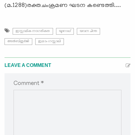
(മ.1288)രക്തചംക്രമണ ഘടന കണ്ടെത്തി....
ഇസ്ലാമിക നാഗരികത
യൂറോപ്പ്
യവന ചിന്ത
അൽബിതുർജി
ഇമാം ഗസ്സാലി
LEAVE A COMMENT
Comment *