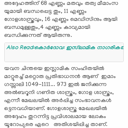
അദ്ദേഹത്തിന് 68 എണ്ണം മതവും തത്വ മീമാംസ
യുമായി ബന്ധപ്പെട്ട തും, 11 എണ്ണം
ഗോളശാസ്ത്രവും, 16 എണ്ണം മെഡിസിനും ആയി
ബന്ധമുള്ളതും,4 എണ്ണം കാവ്യമായി
ബന്ധിക്കുന്നത് ആയിരുന്നു.
Also Read:കൊര്‍ദോവ: ഇസ്‌
യവന ചിന്തയെ ഇസ്ലാമിക സംഹിതയിൽ
മാറ്റുരച്ച് മറ്റൊരു പ്രതിഭാധനൻ ആണ് ഇമാം
ഗസ്സാലി 1049-1111... 973 ഇൽ ജനിക്കുന്ന
അൽബറൂനി ഗണിത ശാസ്ത്രം, ഗോള ശാസ്ത്രം,
എന്നീ മേഖലയിൽ അർപ്പിച്ച സംഭാവനകൾ
ഒട്ടനവധിയാണ്. ഗോളശാസ്ത്ര മേഖലയിൽ
അദ്ദേഹം തുറന്നിട്ട പ്രവിശാലമായ ലോകം
യൂറോപ്യരെ ഏറെ അതിശയിപ്പിച്ച താണ്.