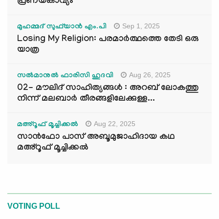
പ്രണയകാവ്യം
Sep 1, 2025
മുഹമ്മദ് സുഫ്‌യാൻ എം.പി
Losing My Religion: പരമാർത്ഥത്തെ തേടി ഒരു
യാത്ര
Aug 26, 2025
സൽമാനുൽ ഫാരിസി ഹുദവി
02- മൗലിദ് സാഹിത്യങ്ങൾ : അറബ് ലോകത്തു
നിന്ന് മലബാർ തീരങ്ങളിലേക്കുള്ള...
Aug 22, 2025
മഅ്റൂഫ് മൂച്ചിക്കല്‍
സാൻഫോ പാസ് അബൂമുജാഹിദായ കഥ
മഅ്റൂഫ് മൂച്ചിക്കല്‍
VOTING POLL