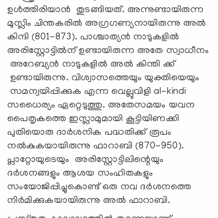
ഉൾത്തിരിയാൻ തുടങ്ങിയത്. അന്നുണ്ടായിരുന്ന
മുസ്ലിം ചിന്തകരിൽ അഗ്രഗണ്യനായിരുന്നു അൽ
കിന്ദി (801-873). പാശ്ചാത്യൻ നാടുകളിൽ
അരിസ്റ്റോട്ടിൽന് ഉണ്ടായിരുന്ന അതേ സ്വാധീനം
അറേബ്യൻ നാടുകളിൽ അൽ കിന്തി ക്ക്
ഉണ്ടായിരുന്നു. വിശ്വാസത്തെയും യുക്തിയെയും
സമന്വയിപ്പിക്കുക എന്ന വെല്ലുവിളി al-kindi
സധൈര്യം ഏറ്റെടുത്തു. അതേസമയം യവന
പൈതൃകത്തെ ഇസ്ലാമുമായി കൂട്ടിയിണക്കി
പുതിയൊരു ദാർശനിക പദ്ധതിക്ക് രൂപം
നൽകുകയായിരുന്നു ഫാറാബി (870-950).
പ്ലാറ്റോയുടെയും അരിസ്റ്റോട്ടിലിന്റെയും
ദർശനങ്ങളും ആശയ സംഹിതകളും
സംയോജിപ്പിച്ചുകൊണ്ട് ഒരു നവ ദർശനത്തെ
നിർമിക്കുകയായിരുന്നു അൽ ഫാറാബി.