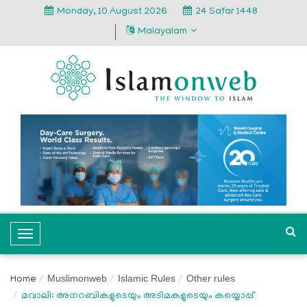
Monday, 10 August 2026
24 Safar 1448
Malayalam
T
o
g
Muslimonweb
Islamic Rules
Other rules
Home
g
മവാലി: അനറബികളുടെയും അടിമകളുടെയും കയ്യൊപ്പ്
l