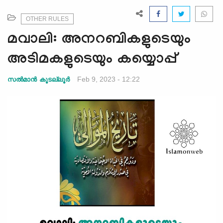
e
N
OTHER RULES
a
മവാലി: അനറബികളുടെയും
v
i
അടിമകളുടെയും കയ്യൊപ്പ്
g
a
Feb 9, 2023 - 12:22
സല്‍മാന്‍ കൂടല്ലൂര്‍
t
i
o
n