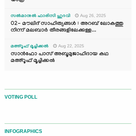
യാത്ര
Aug 26, 2025
സൽമാനുൽ ഫാരിസി ഹുദവി
02- മൗലിദ് സാഹിത്യങ്ങൾ : അറബ് ലോകത്തു
നിന്ന് മലബാർ തീരങ്ങളിലേക്കുള്ള...
Aug 22, 2025
മഅ്റൂഫ് മൂച്ചിക്കല്‍
സാൻഫോ പാസ് അബൂമുജാഹിദായ കഥ
മഅ്റൂഫ് മൂച്ചിക്കല്‍
VOTING POLL
INFOGRAPHICS