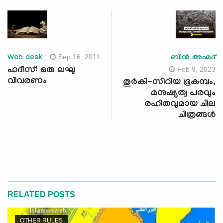
Sep 16, 2011
Web desk
ബിന്‍ അഹ്മദ്
Feb 9, 2023
ഹദീസ്: ഒരു ലഘു
വിവരണം
തുര്‍കി-സിറിയ ഭൂകമ്പം,
മനുഷ്യത്വ പരവും
രഹിതവുമായ ചില
ചിത്രങ്ങള്‍
RELATED POSTS
OTHER RULES