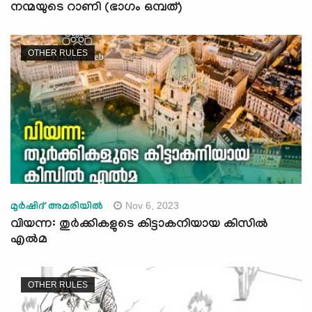
നന്മയുടെ റാണി (ഭാഗം ഒമ്പത്)
OTHER RULES
Nov 6, 2023
മുര്‍ഷിദ് അമരിയില്‍
വിയന്ന: തുർക്കികളുടെ കിട്ടാകനിയായ കിസിൽ
എൽമ
OTHER RULES