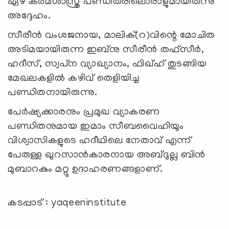
ഏഴ് കര്‍മശാസ്ത്ര പണ്ഡിതരിലൊരാളുമായിരുന്നു
അദ്ദേഹം.
സീരീന്‍ വംശജനായ, മാലിക്(റ)വിന്റെ മോചിത
അടിമയായിരുന്ന ഇബ്‌നു സീരീന്‍ തഫ്‌സീര്‍,
ഹദീസ്, സ്വപ്‌ന വ്യാഖ്യാനം, ഫിഖ്ഹ് തുടങ്ങിയ
മേഖലകളില്‍ കഴിവ് തെളിയിച്ച
പണ്ഡിതനായിരുന്നു.
പേർഷ്യക്കാരനും പ്രമുഖ വ്യാകരണ
പണ്ഡിതനുമായ ഇമാം സീബവൈഹിയും
വിശ്വാസികളുടെ ഹദീഥിലെ നേതാവ് എന്ന്
പേരുള്ള ഖുറസാൻകാരനായ അബ്ദുല്ല ബിൻ
മുബാറകും മറ്റു ഉദാഹരണങ്ങളാണ്.
കടപ്പാട് : yaqeeninstitute