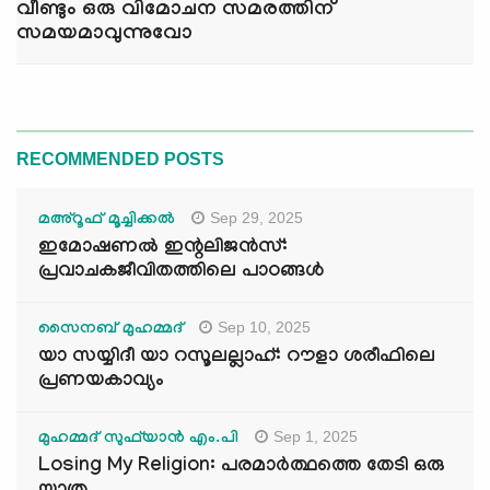
വീണ്ടും ഒരു വിമോചന സമരത്തിന്
സമയമാവുന്നുവോ
RECOMMENDED POSTS
Sep 29, 2025
മഅ്റൂഫ് മൂച്ചിക്കല്‍
ഇമോഷണൽ ഇന്റലിജൻസ്:
പ്രവാചകജീവിതത്തിലെ പാഠങ്ങൾ
Sep 10, 2025
സൈനബ് മുഹമ്മദ്
യാ സയ്യിദീ യാ റസൂലല്ലാഹ്: റൗളാ ശരീഫിലെ
പ്രണയകാവ്യം
Sep 1, 2025
മുഹമ്മദ് സുഫ്‌യാൻ എം.പി
Losing My Religion: പരമാർത്ഥത്തെ തേടി ഒരു