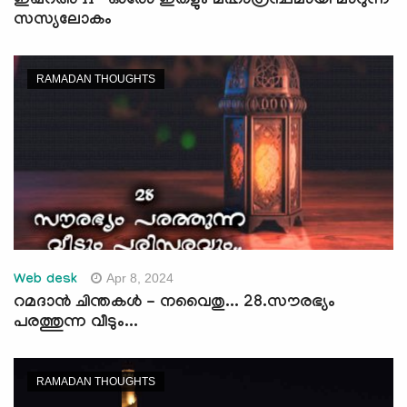
ഇഖ്റഅ് 11- ഓരോ ഇതളും മഹാഗ്രന്ഥമായി മാറുന്ന
സസ്യലോകം
RAMADAN THOUGHTS
Apr 8, 2024
Web desk
റമദാന്‍ ചിന്തകള്‍ - നവൈതു... 28.സൗരഭ്യം
പരത്തുന്ന വീടും...
RAMADAN THOUGHTS