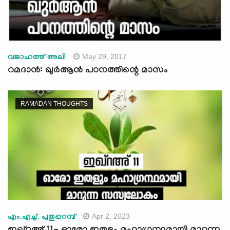
May 29, 2017
വജാഹത്ത് അലി
റമദാന്‍: ഖുര്‍ആന്‍ പഠനത്തിന്റെ മാസം
RAMADAN THOUGHTS
Apr 2, 2023
എം.എച്ച്. പുതുപ്പറമ്പ്