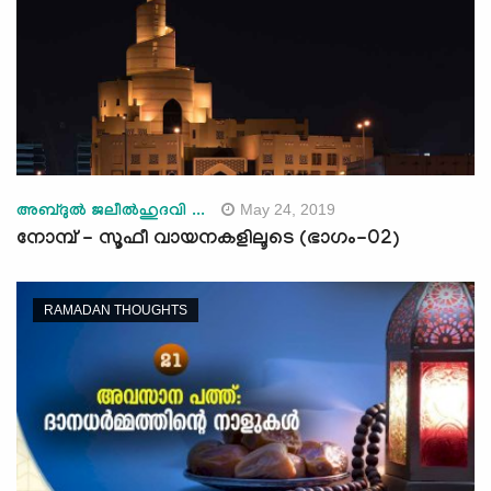
May 24, 2019
അബ്ദുല്‍ ജലീല്‍ഹുദവി ...
നോമ്പ് - സൂഫീ വായനകളിലൂടെ (ഭാഗം-02)
RAMADAN THOUGHTS