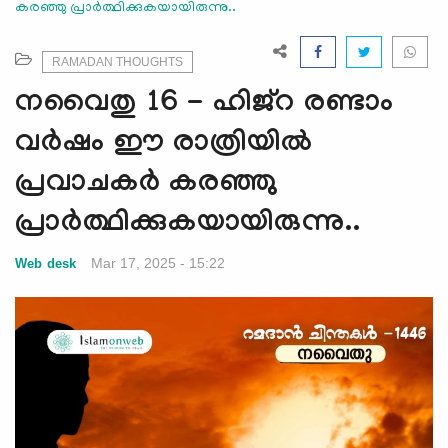
കരഞ്ഞു പ്രാര്‍ത്ഥിക്കുകയായിരുന്നു..
e
N
a
RAMADAN THOUGHTS
v
നവൈതു 16 - ഹിജ്റ രണ്ടാം
i
g
വര്‍ഷം ഈ രാത്രിയില്‍
a
പ്രവാചകര്‍ കരഞ്ഞു
t
i
പ്രാര്‍ത്ഥിക്കുകയായിരുന്നു..
o
n
Mar 17, 2025 - 15:22
Web desk