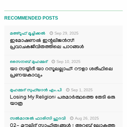
RECOMMENDED POSTS
Sep 29, 2025
മഅ്റൂഫ് മൂച്ചിക്കല്‍
ഇമോഷണൽ ഇന്റലിജൻസ്:
പ്രവാചകജീവിതത്തിലെ പാഠങ്ങൾ
Sep 10, 2025
സൈനബ് മുഹമ്മദ്
യാ സയ്യിദീ യാ റസൂലല്ലാഹ്: റൗളാ ശരീഫിലെ
പ്രണയകാവ്യം
Sep 1, 2025
മുഹമ്മദ് സുഫ്‌യാൻ എം.പി
Losing My Religion: പരമാർത്ഥത്തെ തേടി ഒരു
യാത്ര
Aug 26, 2025
സൽമാനുൽ ഫാരിസി ഹുദവി
02- മൗലിദ് സാഹിത്യങ്ങൾ : അറബ് ലോകത്തു