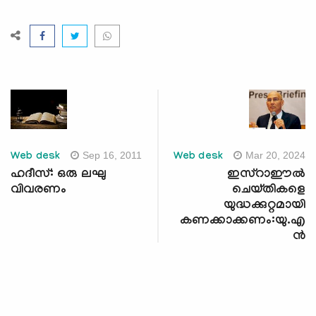
Sep 16, 2011
Mar 20, 2024
Web desk
Web desk
ഹദീസ്: ഒരു ലഘു
ഇസ്‌റാഈല്‍
വിവരണം
ചെയ്തികളെ
യുദ്ധക്കുറ്റമായി
കണക്കാക്കണം:യു.എ
ന്‍