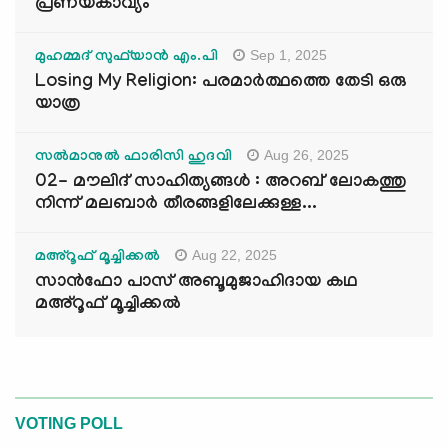
പ്രണയകാവ്യം
Sep 1, 2025
മുഹമ്മദ് സുഫ്‌യാൻ എം.പി
Losing My Religion: പരമാർത്ഥത്തെ തേടി ഒരു
യാത്ര
Aug 26, 2025
സൽമാനുൽ ഫാരിസി ഹുദവി
02- മൗലിദ് സാഹിത്യങ്ങൾ : അറബ് ലോകത്തു
നിന്ന് മലബാർ തീരങ്ങളിലേക്കുള്ള...
Aug 22, 2025
മഅ്റൂഫ് മൂച്ചിക്കല്‍
സാൻഫോ പാസ് അബൂമുജാഹിദായ കഥ
മഅ്റൂഫ് മൂച്ചിക്കല്‍
VOTING POLL