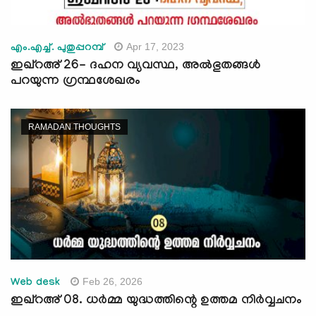
Apr 17, 2023
എം.എച്ച്. പുതുപ്പറമ്പ്
ഇഖ്റഅ് 26- ദഹന വ്യവസ്ഥ, അല്‍ഭുതങ്ങള്‍
പറയുന്ന ഗ്രന്ഥശേഖരം
RAMADAN THOUGHTS
Feb 26, 2026
Web desk
ഇഖ്റഅ് 08. ധര്‍മ്മ യുദ്ധത്തിന്റെ ഉത്തമ നിര്‍വ്വചനം