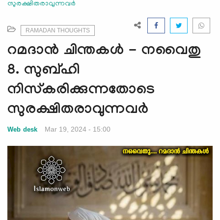
സുരക്ഷിതരാവുന്നവര്‍
e
N
a
RAMADAN THOUGHTS
v
റമദാന്‍ ചിന്തകള്‍ - നവൈതു
i
g
8. സുബ്ഹി
a
നിസ്കരിക്കുന്നതോടെ
t
i
സുരക്ഷിതരാവുന്നവര്‍
o
n
Mar 19, 2024 - 15:00
Web desk