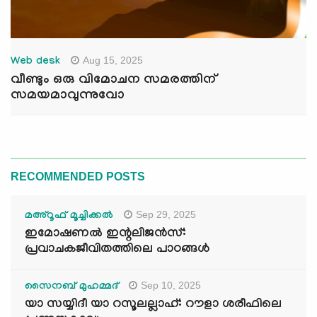
Aug 15, 2025
Web desk
വീണ്ടും ഒരു വിമോചന സമരത്തിന്
സമയമാവുന്നുവോ
RECOMMENDED POSTS
Sep 29, 2025
മഅ്റൂഫ് മൂച്ചിക്കല്‍
ഇമോഷണൽ ഇന്റലിജൻസ്:
പ്രവാചകജീവിതത്തിലെ പാഠങ്ങൾ
Sep 10, 2025
സൈനബ് മുഹമ്മദ്
യാ സയ്യിദീ യാ റസൂലല്ലാഹ്: റൗളാ ശരീഫിലെ