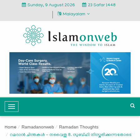
Sunday, 9 August 2026
23 Safar 1448
Malayalam
T
o
g
Ramadanonweb
Ramadan Thoughts
Home
g
റമദാന്‍ ചിന്തകള്‍ - നവൈതു 8. സുബ്ഹി നിസ്കരിക്കുന്നതോടെ
l