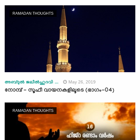
RAMADAN THOUGHTS
May 26, 2019
അബ്ദുല്‍ ജലീല്‍ഹുദവി ...
നോമ്പ് - സൂഫീ വായനകളിലൂടെ (ഭാഗം-04)
RAMADAN THOUGHTS