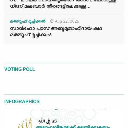
02- മൗലിദ് സാഹിത്യങ്ങൾ : അറബ് ലോകത്തു
നിന്ന് മലബാർ തീരങ്ങളിലേക്കുള്ള...
Aug 22, 2025
മഅ്റൂഫ് മൂച്ചിക്കല്‍
സാൻഫോ പാസ് അബൂമുജാഹിദായ കഥ
മഅ്റൂഫ് മൂച്ചിക്കല്‍
VOTING POLL
INFOGRAPHICS