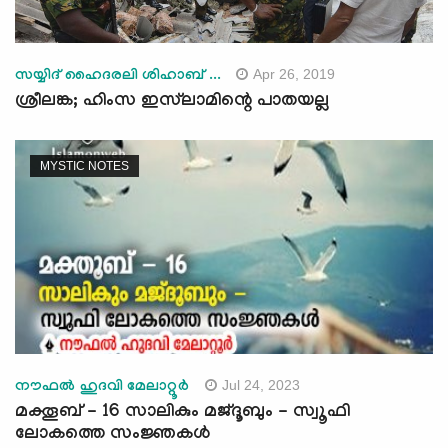
Apr 26, 2019
സയ്യിദ് ഹൈദരലി ശിഹാബ് ...
ശ്രീലങ്ക; ഹിംസ ഇസ്‌ലാമിന്റെ പാതയല്ല
MYSTIC NOTES
Jul 24, 2023
നൗഫൽ ഹുദവി മേലാറ്റൂർ
മക്തൂബ് - 16 സാലികും മജ്ദൂബും - സ്വൂഫി
ലോകത്തെ സംജ്ഞകള്‍