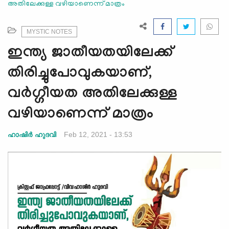
അതിലേക്കുള്ള വഴിയാണെന്ന് മാത്രം
e
N
a
MYSTIC NOTES
v
ഇന്ത്യ ജാതീയതയിലേക്ക്
i
g
തിരിച്ചുപോവുകയാണ്,
a
വര്‍ഗ്ഗീയത അതിലേക്കുള്ള
t
i
വഴിയാണെന്ന് മാത്രം
o
n
Feb 12, 2021 - 13:53
ഹാഷിര്‍ ഹുദവി