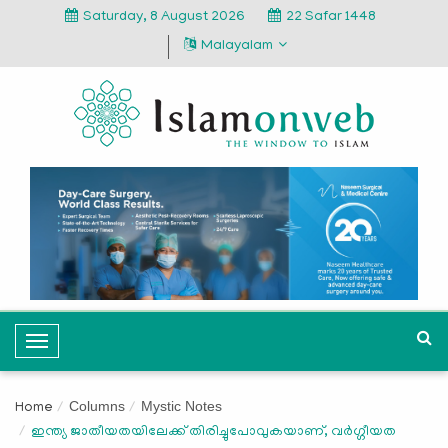
Saturday, 8 August 2026
22 Safar 1448
Malayalam
T
o
g
Columns
Mystic Notes
Home
g
ഇന്ത്യ ജാതീയതയിലേക്ക് തിരിച്ചുപോവുകയാണ്, വര്‍ഗ്ഗീയത
l