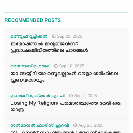
RECOMMENDED POSTS
Sep 29, 2025
മഅ്റൂഫ് മൂച്ചിക്കല്‍
ഇമോഷണൽ ഇന്റലിജൻസ്:
പ്രവാചകജീവിതത്തിലെ പാഠങ്ങൾ
Sep 10, 2025
സൈനബ് മുഹമ്മദ്
യാ സയ്യിദീ യാ റസൂലല്ലാഹ്: റൗളാ ശരീഫിലെ
പ്രണയകാവ്യം
Sep 1, 2025
മുഹമ്മദ് സുഫ്‌യാൻ എം.പി
Losing My Religion: പരമാർത്ഥത്തെ തേടി ഒരു
യാത്ര
Aug 26, 2025
സൽമാനുൽ ഫാരിസി ഹുദവി