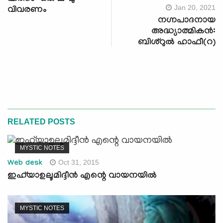
Jan 20, 2021
വിവരണം
നഗ്നപാദനായ
അദ്ധ്യാത്മികൻ:
ബിശ്റുൽ ഹാഫീ(റ)
RELATED POSTS
MYSTIC NOTES
Oct 31, 2015
Web desk
ഇഹ്‌യാഉലൂമിദ്ദീന്‍ എന്റെ വായനയില്‍
MYSTIC NOTES