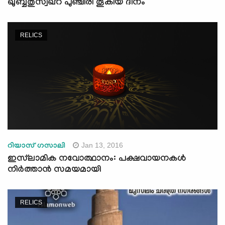
ഖുബ്ബതുസ്വഖ്റ പുഞ്ചിരി തൂകിയ ദിനം
RELICS
Jan 13, 2016
റിയാസ് ഗസാലി
ഇസ്‌ലാമിക നവോത്ഥാനം: പക്ഷവായനകള്‍
നിര്‍ത്താന്‍ സമയമായി
RELICS