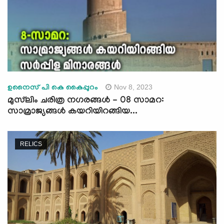
Nov 8, 2023
ഉനൈസ് പി കെ കൈപ്പുറം
മുസ്‍ലിം ചരിത്ര നഗരങ്ങള്‍ - 08 സാമറ:
സാമ്രാജ്യങ്ങള്‍ കയറിയിറങ്ങിയ...
RELICS