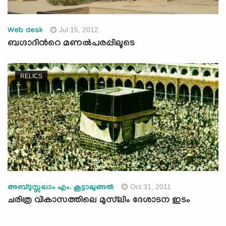
Jul 15, 2012
Web desk
ബഗ്ദാദിന്‍റെ മണല്‍പരപ്പിലൂടെ
RELICS
Oct 31, 2011
അബ്ദുസ്സലാം എം. കൂട്ടാലുങ്ങല്‍
ചരിത്ര വികാസത്തിലെ മുസ്‌ലിം ദേശാടന ഇടം