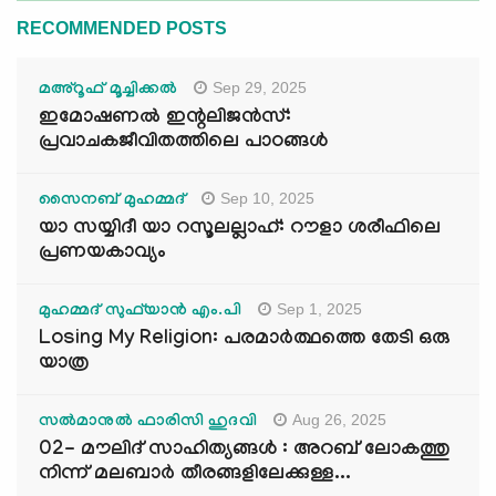
RECOMMENDED POSTS
Sep 29, 2025
മഅ്റൂഫ് മൂച്ചിക്കല്‍
ഇമോഷണൽ ഇന്റലിജൻസ്:
പ്രവാചകജീവിതത്തിലെ പാഠങ്ങൾ
Sep 10, 2025
സൈനബ് മുഹമ്മദ്
യാ സയ്യിദീ യാ റസൂലല്ലാഹ്: റൗളാ ശരീഫിലെ
പ്രണയകാവ്യം
Sep 1, 2025
മുഹമ്മദ് സുഫ്‌യാൻ എം.പി
Losing My Religion: പരമാർത്ഥത്തെ തേടി ഒരു
യാത്ര
Aug 26, 2025
സൽമാനുൽ ഫാരിസി ഹുദവി
02- മൗലിദ് സാഹിത്യങ്ങൾ : അറബ് ലോകത്തു
നിന്ന് മലബാർ തീരങ്ങളിലേക്കുള്ള...