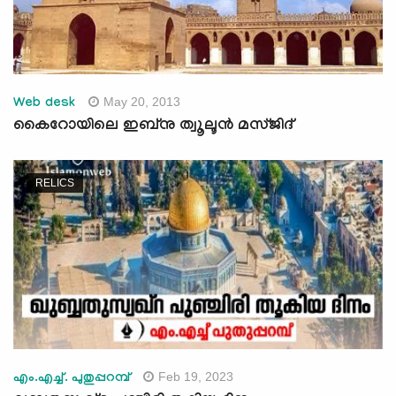
May 20, 2013
Web desk
കൈറോയിലെ ഇബ്നു ത്വൂലൂന്‍ മസ്ജിദ്
RELICS
Feb 19, 2023
എം.എച്ച്. പുതുപ്പറമ്പ്