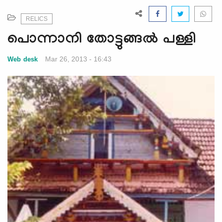
e
N
RELICS
a
പൊന്നാനി തോട്ടുങ്ങല്‍ പള്ളി
v
i
Mar 26, 2013 - 16:43
Web desk
g
a
t
i
o
n