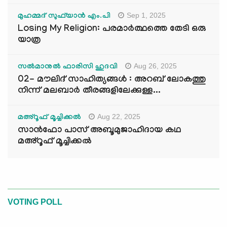
Sep 1, 2025
മുഹമ്മദ് സുഫ്‌യാൻ എം.പി
Losing My Religion: പരമാർത്ഥത്തെ തേടി ഒരു
യാത്ര
Aug 26, 2025
സൽമാനുൽ ഫാരിസി ഹുദവി
02- മൗലിദ് സാഹിത്യങ്ങൾ : അറബ് ലോകത്തു
നിന്ന് മലബാർ തീരങ്ങളിലേക്കുള്ള...
Aug 22, 2025
മഅ്റൂഫ് മൂച്ചിക്കല്‍
സാൻഫോ പാസ് അബൂമുജാഹിദായ കഥ
മഅ്റൂഫ് മൂച്ചിക്കല്‍
VOTING POLL