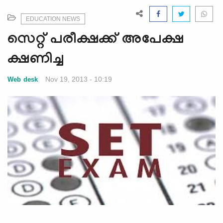
e
N
EDUCATION NEWS
a
സെറ്റ് പരീക്ഷക്ക് അപേക്ഷ
v
i
ക്ഷണിച്ച
g
a
Nov 19, 2013 - 10:19
Web desk
t
i
o
n