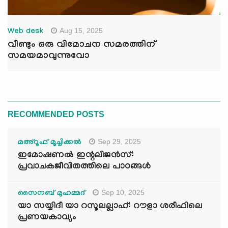
Aug 15, 2025
Web desk
വീണ്ടും ഒരു വിമോചന സമരത്തിന്
സമയമാവുന്നുവോ
RECOMMENDED POSTS
Sep 29, 2025
മഅ്റൂഫ് മൂച്ചിക്കല്‍
ഇമോഷണൽ ഇന്റലിജൻസ്:
പ്രവാചകജീവിതത്തിലെ പാഠങ്ങൾ
Sep 10, 2025
സൈനബ് മുഹമ്മദ്
യാ സയ്യിദീ യാ റസൂലല്ലാഹ്: റൗളാ ശരീഫിലെ
പ്രണയകാവ്യം