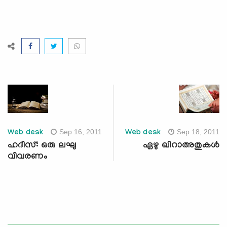
Sep 16, 2011
Sep 18, 2011
Web desk
Web desk
ഹദീസ്: ഒരു ലഘു
ഏഴു ഖിറാഅതുകള്‍
വിവരണം