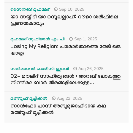
Sep 10, 2025
സൈനബ് മുഹമ്മദ്
യാ സയ്യിദീ യാ റസൂലല്ലാഹ്: റൗളാ ശരീഫിലെ
പ്രണയകാവ്യം
Sep 1, 2025
മുഹമ്മദ് സുഫ്‌യാൻ എം.പി
Losing My Religion: പരമാർത്ഥത്തെ തേടി ഒരു
യാത്ര
Aug 26, 2025
സൽമാനുൽ ഫാരിസി ഹുദവി
02- മൗലിദ് സാഹിത്യങ്ങൾ : അറബ് ലോകത്തു
നിന്ന് മലബാർ തീരങ്ങളിലേക്കുള്ള...
Aug 22, 2025
മഅ്റൂഫ് മൂച്ചിക്കല്‍
സാൻഫോ പാസ് അബൂമുജാഹിദായ കഥ
മഅ്റൂഫ് മൂച്ചിക്കല്‍