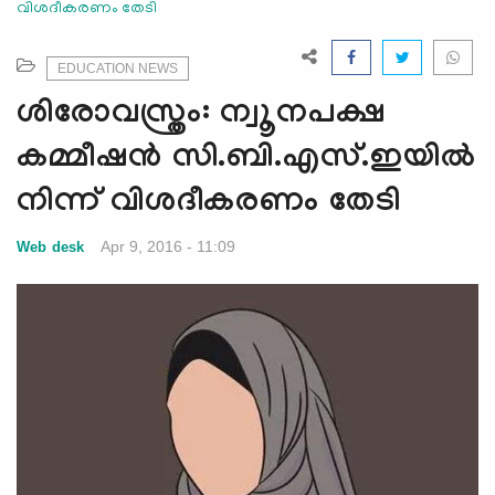
വിശദീകരണം തേടി
e
N
a
EDUCATION NEWS
v
ശിരോവസ്ത്രം: ന്വൂനപക്ഷ
i
g
കമ്മീഷന്‍ സി.ബി.എസ്.ഇയില്‍
a
നിന്ന് വിശദീകരണം തേടി
t
i
Apr 9, 2016 - 11:09
Web desk
o
n