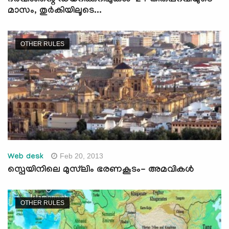
ദർവീശിന്റെ ഡയറിക്കുറിപ്പുകൾ-24 തിരുപ്പറവിയുടെ
മാസം, തുര്‍കിയിലൂടെ...
OTHER RULES
Feb 20, 2013
Web desk
സ്പെയിനിലെ മുസ്‌ലിം ഭരണകൂടം- അമവികള്‍
OTHER RULES