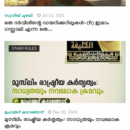
Jul 13, 2021
സ്വാദിഖ് ചുഴലി
ഒരു ദർവീശിന്റെ ഡയറിക്കുറിപ്പുകൾ-(6) ഇമാം
ഗസ്സാലി എന്ന ഒരു...
OTHER RULES
Dec 30, 2024
മുഹമ്മദ് കടാങ്ങോട്
മുസ്‍ലിം രാഷ്ട്രീയ കർതൃത്വം: സാധ്യതയും നവലോക
ക്രമവും