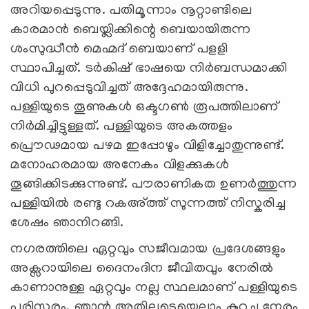
അറിയപ്പെടുന്നു. പതിമൂന്നാം നൂറ്റാണ്ടിലെ
കാരമാൻ ബെയ്ലിക്കിന്റെ ബെയായിരുന്ന
ശംസുദ്ധീൻ മെഹ്മദ് ബെയാണ് പളളി
സ്ഥാപിച്ചത്. ടര്‍കിഷ് ഭാഷയെ നിര്‍ബന്ധമാക്കി
വിധി പുറപ്പെടുവിച്ചത് അദ്ദേഹമായിരുന്നു.
പള്ളിയുടെ തൂണുകൾ ഒക്ടഗൺ രൂപത്തിലാണ്
നിർമിച്ചിട്ടുള്ളത്. പള്ളിയുടെ അകത്തളം
പ്രൌഢമായ പഴമ ഇപ്പോഴും വിളിച്ചോതുന്നുണ്ട്.
മനോഹരമായ അനേകം വിളക്കുകൾ
തൂങ്ങിക്കിടക്കുന്നുണ്ട്. പൗരാണികത ഉണർത്തുന്ന
പള്ളിയിൽ രണ്ടു റകഅ്ത്ത് സുന്നത്ത് നിസ്കരിച്ച
ശേഷം ഞാനിറങ്ങി.
നഗരത്തിലെ ഏറ്റവും സജീവമായ പ്രദേശങ്ങളും
അക്സറായിലെ ദൈനംദിന ജീവിതവും നേരില്‍
കാണാനുള്ള ഏറ്റവും നല്ല സ്ഥലമാണ് പള്ളിയുടെ
പരിസരം. ഞാന്‍ അതിലൂടെയെല്ലാം കുറച്ചു നേരം