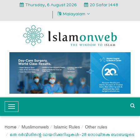
Thursday, 6 August 2026
20 Safar 1448
Malayalam
T
o
g
Muslimonweb
Islamic Rules
Other rules
Home
g
ഒരു ദർവീശിന്റെ ഡയറിക്കുറിപ്പുകൾ-28 സോമ്നുകു ബാബയുടെ
l