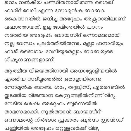
ജന്മം നൽകിയ പണ്ഡിതനായിരുന്നു ശൈഖ്
ഹാമിദ് വേലി എന്ന സോമുൻകു ബാബാ.
കൈസറയിൽ ജനിച്ച അദ്ദേഹം അക്സറായിലാണ്
വഫാത്തായത്. ഉലു ജാമിഅയിൽ പഠനം
നടത്തിയ അദ്ദേഹം ബായസീദ് ഒന്നാമനുമായി
നല്ല ബന്ധം പുലർത്തിയിരുന്നു. മുല്ലാ ഫനാരിയും
ഹാജി ബൈറാം വേലിയുമെല്ലാം ബാബയുടെ
ശിഷ്യഗണങ്ങളാണ്.
ആത്മീയ വിജയത്തിനായി അനാട്ടോളിയയിൽ
എത്തിയ സദ്‌വൃത്തരിൽ ഒരാളായിരുന്നു
സോമുൻകു ബാബ. ശാം, തബ്രിസ്, എർദെബിൽ
തുടങ്ങിയ വിജ്ഞാന കേന്ദ്രങ്ങളിൽനിന്ന് വിദ്യ
നേടിയ ശേഷം അദ്ദേഹം ബുർസയിൽ
താമസമാക്കി. സുൽത്താൻ ബായസീദ്
ഒന്നാമന്റെ നിർദേശ പ്രകാരം ബുർസ ഗ്രാൻഡ്
പള്ളിയിൽ അദ്ദേഹം മറ്റുള്ളവര്‍ക്ക് വിദ്യ