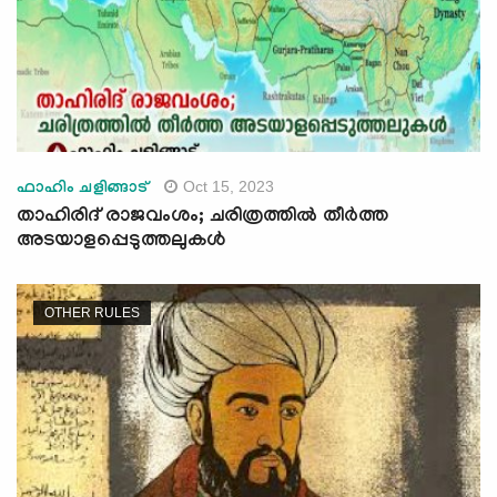
Oct 15, 2023
ഫാഹിം ചളിങ്ങാട്
താഹിരിദ് രാജവംശം; ചരിത്രത്തില്‍ തീര്‍ത്ത
അടയാളപ്പെടുത്തലുകള്‍
OTHER RULES