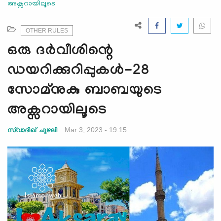
അക്സറായിലൂടെ
e
N
a
OTHER RULES
v
ഒരു ദർവീശിന്റെ
i
g
ഡയറിക്കുറിപ്പുകൾ-28
a
സോമ്നുകു ബാബയുടെ
t
i
അക്സറായിലൂടെ
o
n
Mar 3, 2023 - 19:15
സ്വാദിഖ് ചുഴലി