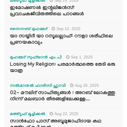
Sep 29, 2025
മഅ്റൂഫ് മൂച്ചിക്കല്‍
ഇമോഷണൽ ഇന്റലിജൻസ്:
പ്രവാചകജീവിതത്തിലെ പാഠങ്ങൾ
Sep 10, 2025
സൈനബ് മുഹമ്മദ്
യാ സയ്യിദീ യാ റസൂലല്ലാഹ്: റൗളാ ശരീഫിലെ
പ്രണയകാവ്യം
Sep 1, 2025
മുഹമ്മദ് സുഫ്‌യാൻ എം.പി
Losing My Religion: പരമാർത്ഥത്തെ തേടി ഒരു
യാത്ര
Aug 26, 2025
സൽമാനുൽ ഫാരിസി ഹുദവി
02- മൗലിദ് സാഹിത്യങ്ങൾ : അറബ് ലോകത്തു
നിന്ന് മലബാർ തീരങ്ങളിലേക്കുള്ള...
Aug 22, 2025
മഅ്റൂഫ് മൂച്ചിക്കല്‍
സാൻഫോ പാസ് അബൂമുജാഹിദായ കഥ