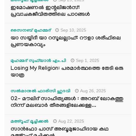
മഅ്റൂഫ് മൂച്ചിക്കല്‍
ഇമോഷണൽ ഇന്റലിജൻസ്:
പ്രവാചകജീവിതത്തിലെ പാഠങ്ങൾ
Sep 10, 2025
സൈനബ് മുഹമ്മദ്
യാ സയ്യിദീ യാ റസൂലല്ലാഹ്: റൗളാ ശരീഫിലെ
പ്രണയകാവ്യം
Sep 1, 2025
മുഹമ്മദ് സുഫ്‌യാൻ എം.പി
Losing My Religion: പരമാർത്ഥത്തെ തേടി ഒരു
യാത്ര
Aug 26, 2025
സൽമാനുൽ ഫാരിസി ഹുദവി
02- മൗലിദ് സാഹിത്യങ്ങൾ : അറബ് ലോകത്തു
നിന്ന് മലബാർ തീരങ്ങളിലേക്കുള്ള...
Aug 22, 2025
മഅ്റൂഫ് മൂച്ചിക്കല്‍
സാൻഫോ പാസ് അബൂമുജാഹിദായ കഥ