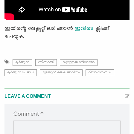
ഇതിൻ്റെ ടെക്സറ്റ് ലഭിക്കാൻ
ഇവിടെ
ക്ലിക്ക്
ചെയുക
ഖുർആൻ
ന്നിസാഅ്
സൂറത്തുല്‍ ന്നിസാഅ്
ഖുർആൻ പേജ്79
ഖുർആൻ ഒരു പേജ് വീതം
വിവാഹബന്ധം
LEAVE A COMMENT
Comment *