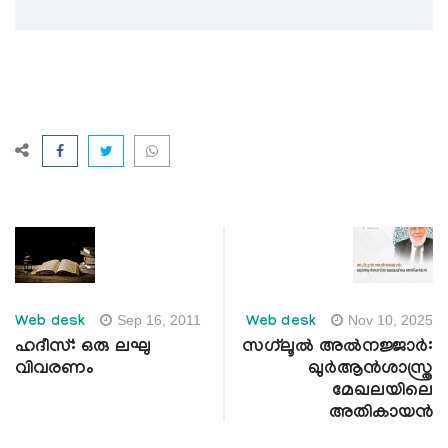
Sep 16, 2011
Nov 10, 2025
Web desk
Web desk
ഹദീസ്: ഒരു ലഘു
സഗ്‍ലൂല്‍ അല്‍നജ്ജാര്‍:
വിവരണം
ഖുര്‍ആന്‍ശാസ്ത്ര
മേഖലയിലെ
അതികായന്‍