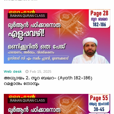
RAIHAN QURAN CLASS
Feb 15, 2025
Web desk
അധ്യായം 2. സൂറ ബഖറ- (Ayath 182-186)
റമളാനും നോമ്പും
RAIHAN QURAN CLASS