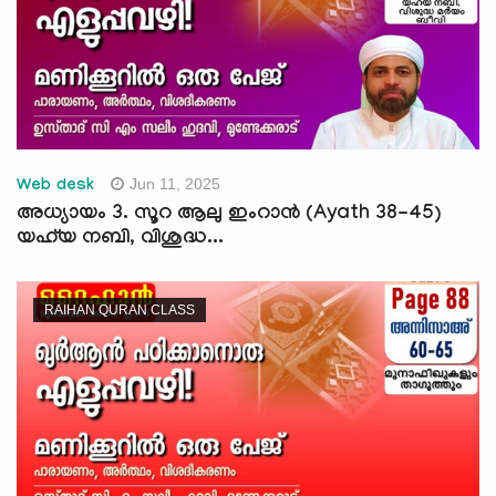
Jun 11, 2025
Web desk
അധ്യായം 3. സൂറ ആലു ഇംറാന്‍ (Ayath 38-45)
യഹ്‌യ നബി, വിശുദ്ധ...
RAIHAN QURAN CLASS