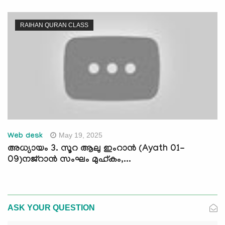
RAIHAN QURAN CLASS
May 19, 2025
Web desk
അധ്യായം 3. സൂറ ആലു ഇംറാന്‍ (Ayath 01-
09)നജ്‌റാൻ സംഘം മുഹ്‌കം,...
ASK YOUR QUESTION