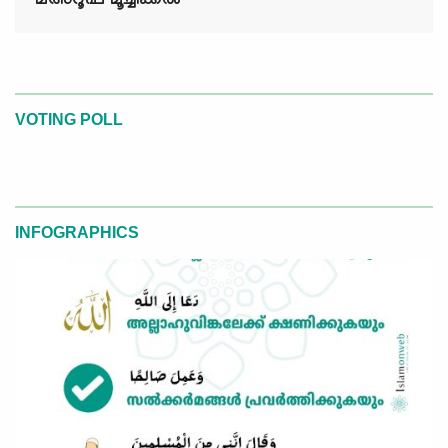
മഅ്റൂഫ് മൂച്ചിക്കല്‍
VOTING POLL
INFOGRAPHICS