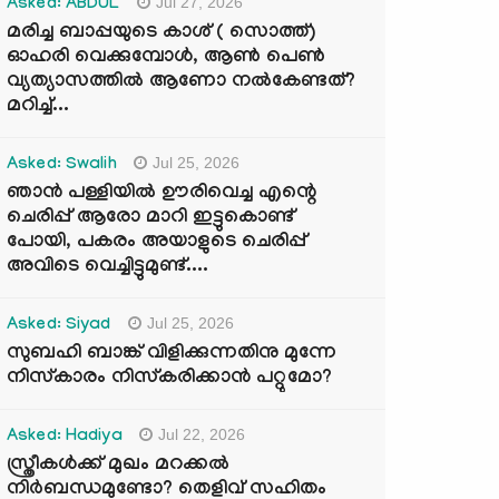
Jul 27, 2026
Asked: ABDUL
മരിച്ച ബാപ്പയുടെ കാശ് ( സൊത്ത്)
ഓഹരി വെക്കുമ്പോൾ, ആണ്‍ പെണ്‍
വ്യത്യാസത്തില്‍ ആണോ നല്‍കേണ്ടത്?
മറിച്ച്...
Jul 25, 2026
Asked: Swalih
ഞാൻ പള്ളിയിൽ ഊരിവെച്ച എന്റെ
ചെരിപ്പ് ആരോ മാറി ഇട്ടുകൊണ്ട്
പോയി, പകരം അയാളുടെ ചെരിപ്പ്
അവിടെ വെച്ചിട്ടുമുണ്ട്....
Jul 25, 2026
Asked: Siyad
സുബഹി ബാങ്ക് വിളിക്കുന്നതിനു മുന്നേ
നിസ്കാരം നിസ്കരിക്കാൻ പറ്റുമോ?
Jul 22, 2026
Asked: Hadiya
സ്ത്രീകൾക്ക് മുഖം മറക്കൽ
നിർബന്ധമുണ്ടോ? തെളിവ് സഹിതം