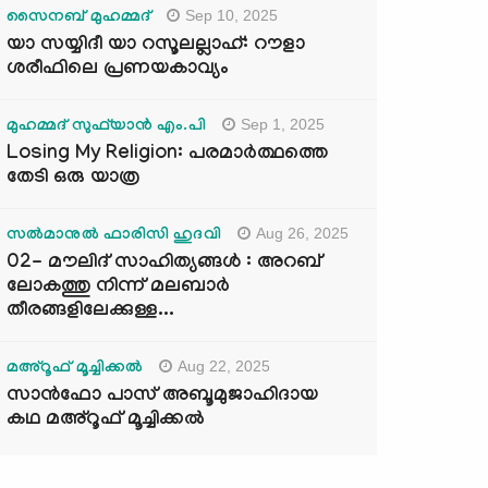
Sep 10, 2025
സൈനബ് മുഹമ്മദ്
യാ സയ്യിദീ യാ റസൂലല്ലാഹ്: റൗളാ
ശരീഫിലെ പ്രണയകാവ്യം
Sep 1, 2025
മുഹമ്മദ് സുഫ്‌യാൻ എം.പി
Losing My Religion: പരമാർത്ഥത്തെ
തേടി ഒരു യാത്ര
Aug 26, 2025
സൽമാനുൽ ഫാരിസി ഹുദവി
02- മൗലിദ് സാഹിത്യങ്ങൾ : അറബ്
ലോകത്തു നിന്ന് മലബാർ
തീരങ്ങളിലേക്കുള്ള...
Aug 22, 2025
മഅ്റൂഫ് മൂച്ചിക്കല്‍
സാൻഫോ പാസ് അബൂമുജാഹിദായ
കഥ മഅ്റൂഫ് മൂച്ചിക്കല്‍