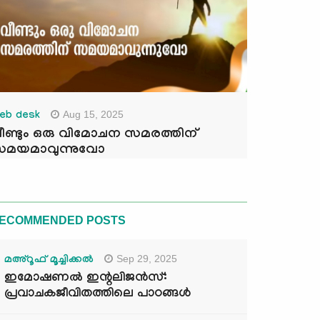
Aug 15, 2025
eb desk
ീണ്ടും ഒരു വിമോചന സമരത്തിന്
മയമാവുന്നുവോ
ECOMMENDED POSTS
Sep 29, 2025
മഅ്റൂഫ് മൂച്ചിക്കല്‍
ഇമോഷണൽ ഇന്റലിജൻസ്:
പ്രവാചകജീവിതത്തിലെ പാഠങ്ങൾ