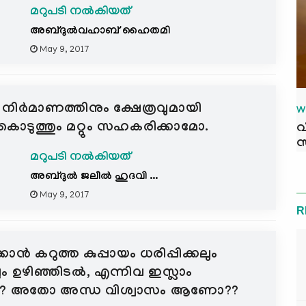
മറുപടി നൽകിയത്
അബ്ദുല്‍വഹാബ് ഹൈതമി
May 9, 2017
നിര്‍മാണത്തിനും ക്ഷേത്രവുമായി
W
വ് കൊടുത്തും മറ്റും സഹകരിക്കാമോ.
വ
സ
മറുപടി നൽകിയത്
അബ്ദുല്‍ ജലീല്‍ ഹുദവി ...
May 9, 2017
R
ക്കാന്‍ കറുത്ത കുപ്പായം ധരിപ്പിക്കലും
പും ഉഴിഞ്ഞിടല്‍, എന്നിവ ഇസ്ലാം
ആണോ? അതോ അന്ധ വിശ്വാസം ആണോ??