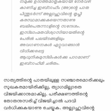
നമുക്കു ഉദാത്തമാതൃകയായി നേര്‍വഴി
കാണിച്ച ഇബ്‌റാഹീം (അ)ന്റെ പാത
പിന്തുടര്‍ന്ന് അല്ലാഹുവിന്റെ തൃപ്തി
കരസ്ഥമാക്കുകയെന്നതാണു
ബലിപെരുന്നാളിന്റെ സന്ദേശം.
ഇസ്‌ലാംമതവിശ്വാസിയായതിന്റെ
പേരില്‍ പലയിടങ്ങളിലും
അവഗണനകള്‍ ഏറ്റുവാങ്ങാന്‍
വിധിക്കപ്പെട്ട
ആധുനികമുസ്‌ലിംകള്‍ക്കു പാഠമാണ്
ഇബ്‌റാഹീമീ ചരിതം.
സത്യത്തിന്റെ പാതയിലുള്ള സഞ്ചാരമൊരിക്കലും
സുഖകരമായിരിക്കില്ല, ത്യാഗമില്ലാതെ
വിജയിക്കാനുമാകില്ല. പരീക്ഷണത്തിന്റെ
തോതനുസരിച്ച് വിജയിച്ചാല്‍ പദവി
വര്‍ധിക്കുകയാണു ചെയ്യുക. അല്ലാഹുവിന്റെ