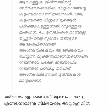
ആകെത്തുക. ജീവിതത്തിന്റെ
സര്‍വമേഖലകളിലും മാതൃകായോഗ്യ
കുടുംബമായാണ് ഇബ്‌റാഹീം (അ)
കുടുംബത്തെ വിശുദ്ധ ഖുര്‍ആന്‍
പരിചയപ്പെടുത്തുന്നത്. (സൂറത്തുല്‍
മുംതഹന, 4). മുസ്‌ലിംകള്‍ മാത്രമല്ല,
യഹൂദ-ക്രൈസ്തവരും തങ്ങളുടെ
ആദര്‍ശപിതാവായി
അംഗീകരിക്കുകയും ആദരിക്കുകയും
ചെയ്യുന്ന വ്യക്തിത്വമാണ് ഇബ്‌റാഹീം
നബി(അ). പക്ഷേ, ഇബ്‌റാഹീം
നബി(അ) പഠിപ്പിച്ച തൗഹീദ്
അംഗീകരിക്കുന്നവര്‍ മുസ്‌ലിംകള്‍
മാത്രമാണ്.
ശരിയായ ഏകദൈവവിശ്വാസം ഒരാളെ
എങ്ങനെയാണു നിര്‍ഭയനും അല്ലാഹുവില്‍