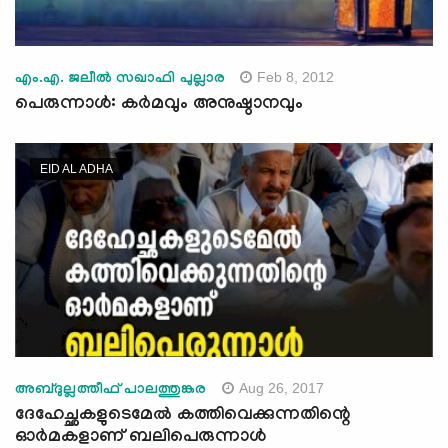
Feb 8, 2012
എം.എ. ജലീല്‍ സഖാഫി പുല്ലാര
പെരുന്നാള്‍: കര്‍മവും അനുഷ്ഠാനവും
EID AL ADHA
Aug 26, 2017
അബ്ദുല്ലത്തീഫ് പാലത്തുങ്കര
ദേഹേച്ഛകളുടെമേല്‍ കത്തിവെക്കുന്നതിന്റെ
ഓര്‍മകളാണ് ബലിപെരുന്നാള്‍