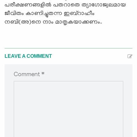
പരീക്ഷണങ്ങളില്‍ പതറാതെ ത്യാഗോജ്വലമായ
ജീവിതം കാണിച്ചുതന്ന ഇബ്‌റാഹീം
നബി(അ)നെ നാം മാതൃകയാക്കണം.
LEAVE A COMMENT
Comment *