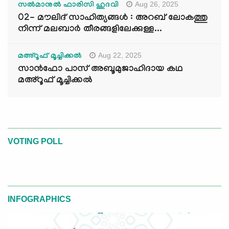
Aug 26, 2025
സൽമാനുൽ ഫാരിസി ഹുദവി
02- മൗലിദ് സാഹിത്യങ്ങൾ : അറബ് ലോകത്തു
നിന്ന് മലബാർ തീരങ്ങളിലേക്കുള്ള...
Aug 22, 2025
മഅ്റൂഫ് മൂച്ചിക്കല്‍
സാൻഫോ പാസ് അബൂമുജാഹിദായ കഥ
മഅ്റൂഫ് മൂച്ചിക്കല്‍
VOTING POLL
INFOGRAPHICS