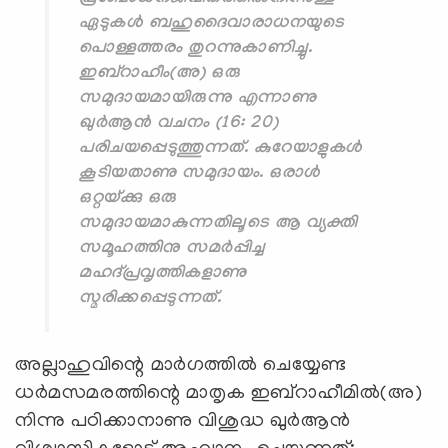
ഏടുകള്‍ ബഹുദൈവാരാധനയുടെ
പൊള്ളത്തരം തുറന്നുകാണിച്ചു.
ഇബ്‌റാഹീം(അ) ഒരു
സമുദായമായിരുന്നു എന്നാണു
ഖുര്‍ആന്‍ വചനം (16: 20)
പരിചയപ്പെടുത്തുന്നത്. കുറേയാളുകള്‍
കൂടിയതാണു സമുദായം. ഒരാള്‍
ഒറ്റയ്ക്കു ഒരു
സമുദായമാകുന്നതിലൂടെ ആ വ്യക്തി
സമൂഹത്തിനു സമര്‍പ്പിച്ച
മഹദ്പ്രവൃത്തികളാണു
സ്മരിക്കപ്പെടുന്നത്.
അല്ലാഹുവിന്റെ മാര്‍ഗത്തില്‍ ചെയ്യേണ്ട
ധര്‍മസമരത്തിന്റെ മാതൃക ഇബ്‌റാഹീമില്‍(അ)
നിന്നു പഠിക്കാനാണു വിശുദ്ധ ഖുര്‍ആന്‍