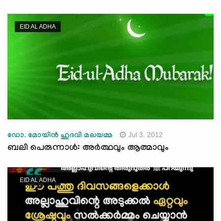
EID AL ADHA
Jul 3, 2012
ഡോ. മോയിന്‍ ഹുദവി മലയമ്മ
ബലി പെരുന്നാള്‍: അര്‍ത്ഥവും ആത്മാവും
EID AL ADHA