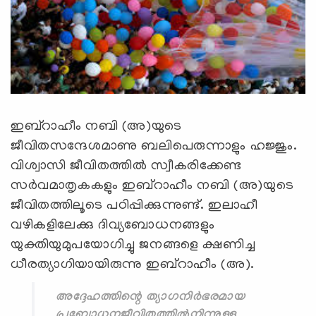
ഇബ്‌റാഹീം നബി (അ)യുടെ
ജീവിതസന്ദേശമാണു ബലിപെരുന്നാളും ഹജ്ജും.
വിശ്വാസി ജീവിതത്തില്‍ സ്വീകരിക്കേണ്ട
സര്‍വമാതൃകകളും ഇബ്‌റാഹീം നബി (അ)യുടെ
ജീവിതത്തിലൂടെ പഠിപ്പിക്കുന്നുണ്ട്. ഇലാഹീ
വഴികളിലേക്കു ദിവ്യബോധനങ്ങളും
യുക്തിയുമുപയോഗിച്ചു ജനങ്ങളെ ക്ഷണിച്ച
ധീരത്യാഗിയായിരുന്നു ഇബ്‌റാഹീം (അ).
അദ്ദേഹത്തിന്റെ ത്യാഗനിര്‍ഭരമായ
പ്രബോധനജീവിതത്തില്‍നിന്നുള്ള