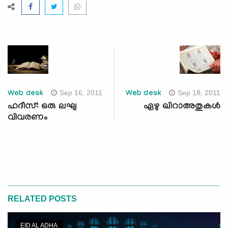
Sep 16, 2011
Sep 18, 2011
Web desk
Web desk
ഹദീസ്: ഒരു ലഘു
ഏഴു ഖിറാഅതുകള്‍
വിവരണം
RELATED POSTS
EID AL ADHA