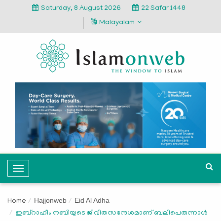
Saturday, 8 August 2026
22 Safar 1448
Malayalam
T
o
g
Hajjonweb
Eid Al Adha
Home
g
ഇബ്‌റാഹീം നബിയുടെ ജീവിതസന്ദേശമാണ് ബലിപെരുന്നാള്‍
l