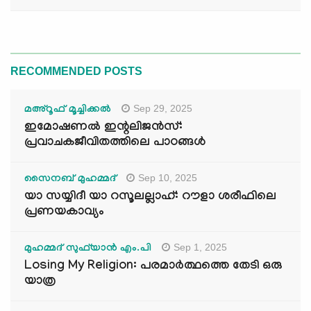
RECOMMENDED POSTS
Sep 29, 2025
മഅ്റൂഫ് മൂച്ചിക്കല്‍
ഇമോഷണൽ ഇന്റലിജൻസ്:
പ്രവാചകജീവിതത്തിലെ പാഠങ്ങൾ
Sep 10, 2025
സൈനബ് മുഹമ്മദ്
യാ സയ്യിദീ യാ റസൂലല്ലാഹ്: റൗളാ ശരീഫിലെ
പ്രണയകാവ്യം
Sep 1, 2025
മുഹമ്മദ് സുഫ്‌യാൻ എം.പി
Losing My Religion: പരമാർത്ഥത്തെ തേടി ഒരു
യാത്ര