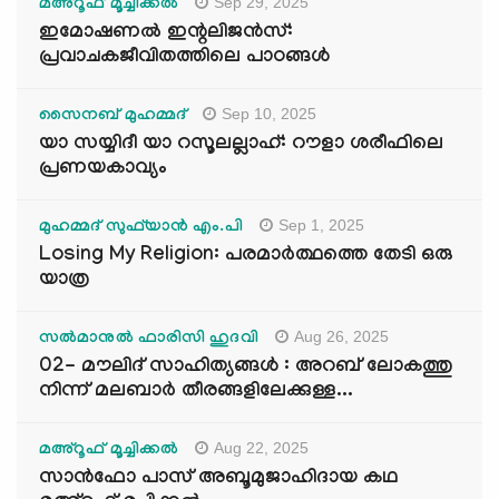
Sep 29, 2025
മഅ്റൂഫ് മൂച്ചിക്കല്‍
ഇമോഷണൽ ഇന്റലിജൻസ്:
പ്രവാചകജീവിതത്തിലെ പാഠങ്ങൾ
Sep 10, 2025
സൈനബ് മുഹമ്മദ്
യാ സയ്യിദീ യാ റസൂലല്ലാഹ്: റൗളാ ശരീഫിലെ
പ്രണയകാവ്യം
Sep 1, 2025
മുഹമ്മദ് സുഫ്‌യാൻ എം.പി
Losing My Religion: പരമാർത്ഥത്തെ തേടി ഒരു
യാത്ര
Aug 26, 2025
സൽമാനുൽ ഫാരിസി ഹുദവി
02- മൗലിദ് സാഹിത്യങ്ങൾ : അറബ് ലോകത്തു
നിന്ന് മലബാർ തീരങ്ങളിലേക്കുള്ള...
Aug 22, 2025
മഅ്റൂഫ് മൂച്ചിക്കല്‍
സാൻഫോ പാസ് അബൂമുജാഹിദായ കഥ