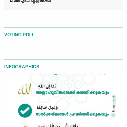
മഅ്റൂഫ് മൂച്ചിക്കല്‍
VOTING POLL
INFOGRAPHICS