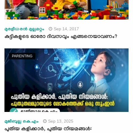
Sep 14, 2017
മുരളീധരന്‍ മുല്ലമറ്റം
കുട്ടികളുടെ ഓരോ ദിവസവും എങ്ങനെയാവണം?
PARENTING
Sep 13, 2025
മുജീബുല്ല കെ.എം
പുതിയ കളിക്കാർ, പുതിയ നിയമങ്ങൾ: