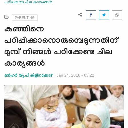
പഠിക്കേണ്ട ചില കാര്യങ്ങള്‍
e
N
a
PARENTING
v
കുഞ്ഞിനെ
i
g
പഠിപ്പിക്കാനൊരുമ്പെടുന്നതിന്
a
മുമ്പ് നിങ്ങള്‍ പഠിക്കേണ്ട ചില
t
i
കാര്യങ്ങള്‍
o
n
Jan 24, 2016 - 09:22
മന്‍ഹര്‍ യു.പി കിളിനക്കോട്