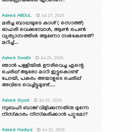
അഭിപ്രായങ്ങൾ എന്താണ്?
Jul 27, 2026
Asked: ABDUL
മരിച്ച ബാപ്പയുടെ കാശ് ( സൊത്ത്)
ഓഹരി വെക്കുമ്പോൾ, ആണ്‍ പെണ്‍
വ്യത്യാസത്തില്‍ ആണോ നല്‍കേണ്ടത്?
മറിച്ച്...
Jul 25, 2026
Asked: Swalih
ഞാൻ പള്ളിയിൽ ഊരിവെച്ച എന്റെ
ചെരിപ്പ് ആരോ മാറി ഇട്ടുകൊണ്ട്
പോയി, പകരം അയാളുടെ ചെരിപ്പ്
അവിടെ വെച്ചിട്ടുമുണ്ട്....
Jul 25, 2026
Asked: Siyad
സുബഹി ബാങ്ക് വിളിക്കുന്നതിനു മുന്നേ
നിസ്കാരം നിസ്കരിക്കാൻ പറ്റുമോ?
Jul 22, 2026
Asked: Hadiya