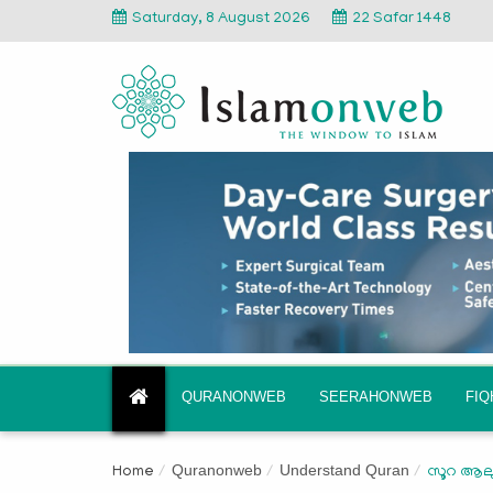
Saturday, 8 August 2026
22 Safar 1448
QURANONWEB
SEERAHONWEB
FI
Quranonweb
Understand Quran
Home
സൂറ ആലു 