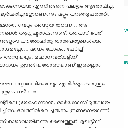
ുണ്ടാക്കുന്നവന്‍ എന്നിങ്ങനെ പലതും ആരോപിച്ചു,
ം വ്യഭിചരിച്ചവളാണെന്നും മറ്റും പറഞ്ഞുപരത്തി.
െന്താ, വെറും അസൂയ തന്നെ... ആ
V
ങ്ങള്‍ ആകൃഷ്ടരാകുന്നുണ്ട്, ഒരുപാട് പേര്
തങ്ങളുടെ പൗരോഹിത്യ താല്‍പര്യങ്ങള്‍ക്കും
യാകുമല്ലോ... മാനം പോകും, പേടിച്ച്
നവും അസൂയയും. മഹാനവര്കള്ക്ക്
I
്പ്രബോധനം തുടങ്ങിയതോടെയാണ് ഇതെല്ലാം
പോ സ്വാഭാവികമായും എതിര്‍പ്പും കുതന്ത്രം
ം ശ്രമം നട്നനു
്‌ളിലെ (യോഹന്നാന്‍, മാര്‍ക്കോസ് മുതലായ
ച് സംഭവത്തിന്‍റെ ചുരുക്കം ഇങ്ങനെയാണ്:
 രാജാവായിരുന്നു ബൈത്തുല്‍ മുഖദ്ദ്സ്