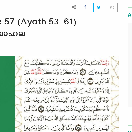
A
 57 (Ayath 53-61)
 മുബാഹല