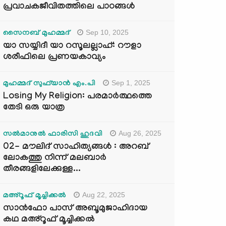
പ്രവാചകജീവിതത്തിലെ പാഠങ്ങൾ
Sep 10, 2025
സൈനബ് മുഹമ്മദ്
യാ സയ്യിദീ യാ റസൂലല്ലാഹ്: റൗളാ
ശരീഫിലെ പ്രണയകാവ്യം
Sep 1, 2025
മുഹമ്മദ് സുഫ്‌യാൻ എം.പി
Losing My Religion: പരമാർത്ഥത്തെ
തേടി ഒരു യാത്ര
Aug 26, 2025
സൽമാനുൽ ഫാരിസി ഹുദവി
02- മൗലിദ് സാഹിത്യങ്ങൾ : അറബ്
ലോകത്തു നിന്ന് മലബാർ
തീരങ്ങളിലേക്കുള്ള...
Aug 22, 2025
മഅ്റൂഫ് മൂച്ചിക്കല്‍
സാൻഫോ പാസ് അബൂമുജാഹിദായ
കഥ മഅ്റൂഫ് മൂച്ചിക്കല്‍