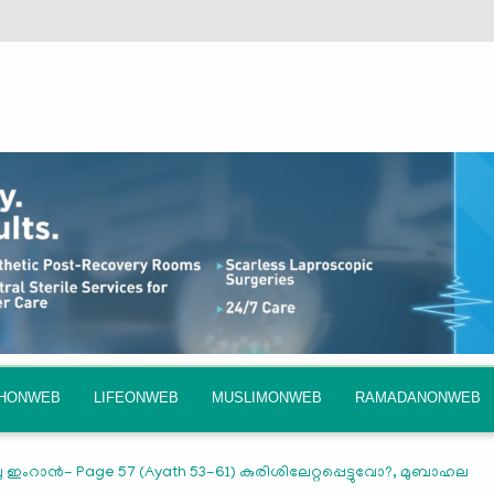
QHONWEB
LIFEONWEB
MUSLIMONWEB
RAMADANONWEB
ഇംറാന്‍- Page 57 (Ayath 53-61) കുരിശിലേറ്റപ്പെട്ടുവോ?, മുബാഹല