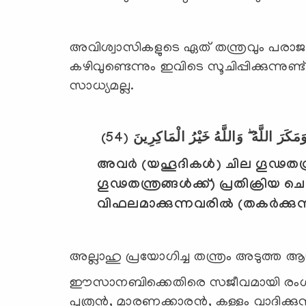
അവിശ്വാസികളുടെ ഏത് തന്ത്രവും പരാജയ
കഴിവുണ്ടെന്നും ഇവിടെ സൂചിപ്പിക്കുന്ന
സാധ്യമല്ല.
(54)
مَكَرَ اللَّهُ ۖ وَاللَّهُ خَيْرُ الْمَاكِرِينَ
അവര്‍ (യഹൂദികള്‍) ചില ഗൂഢതന്ത
ഗൂഢതന്ത്രങ്ങള്‍ക്ക്) പ്രതിക്രിയ 
വിഫലമാക്കുന്നവരില്‍ (തകര്‍ക്കു
അല്ലാഹു പ്രയോഗിച്ച തന്ത്രം അടുത്ത ആയ
ഈസാനബിക്കെതിരെ സജീവമായി രംഗത്തി
പുത്രന്‍, മാരണക്കാരന്‍, കള്ളം വാദിക്കുന