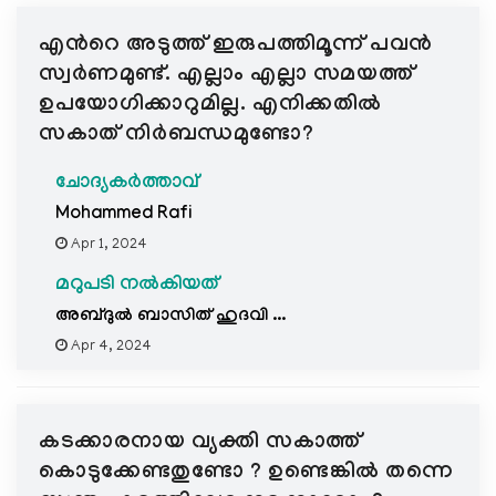
e
എന്‍റെ അടുത്ത് ഇരുപത്തിമൂന്ന് പവൻ
N
a
സ്വർണമുണ്ട്. എല്ലാം എല്ലാ സമയത്ത്
v
ഉപയോഗിക്കാറുമില്ല. എനിക്കതിൽ
i
സകാത് നിർബന്ധമുണ്ടോ?
g
a
ചോദ്യകർത്താവ്
t
Mohammed Rafi
i
Apr 1, 2024
o
n
മറുപടി നൽകിയത്
അബ്ദുൽ ബാസിത് ഹുദവി ...
Apr 4, 2024
കടക്കാരനായ വ്യക്തി സകാത്ത്
കൊടുക്കേണ്ടതുണ്ടോ ? ഉണ്ടെങ്കിൽ തന്നെ