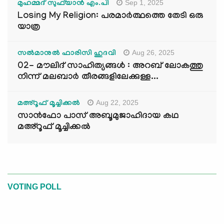
Sep 1, 2025
മുഹമ്മദ് സുഫ്‌യാൻ എം.പി
Losing My Religion: പരമാർത്ഥത്തെ തേടി ഒരു
യാത്ര
Aug 26, 2025
സൽമാനുൽ ഫാരിസി ഹുദവി
02- മൗലിദ് സാഹിത്യങ്ങൾ : അറബ് ലോകത്തു
നിന്ന് മലബാർ തീരങ്ങളിലേക്കുള്ള...
Aug 22, 2025
മഅ്റൂഫ് മൂച്ചിക്കല്‍
സാൻഫോ പാസ് അബൂമുജാഹിദായ കഥ
മഅ്റൂഫ് മൂച്ചിക്കല്‍
VOTING POLL