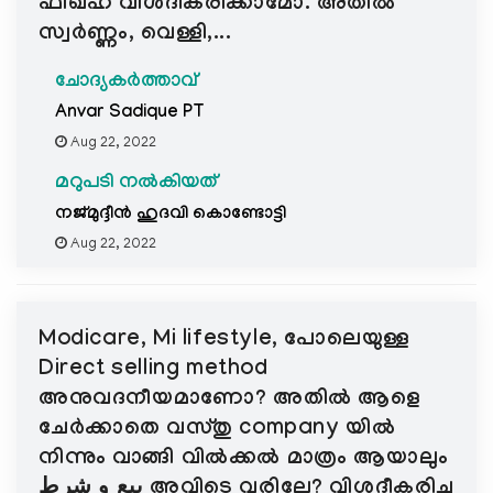
ഫിഖ്ഹ് വിശദീകരിക്കാമോ. അതിൽ
സ്വര്‍ണ്ണം, വെള്ളി,...
ചോദ്യകർത്താവ്
Anvar Sadique PT
Aug 22, 2022
മറുപടി നൽകിയത്
നജ്മുദ്ദീന്‍ ഹുദവി കൊണ്ടോട്ടി
Aug 22, 2022
Modicare, Mi lifestyle, പോലെയുള്ള
Direct selling method
അനുവദനീയമാണോ? അതിൽ ആളെ
ചേര്‍ക്കാതെ വസ്തു company യില്‍
നിന്നും വാങ്ങി വില്‍ക്കല്‍ മാത്രം ആയാലും
بيع و شرط അവിടെ വരില്ലേ? വിശദീകരിച്ചു