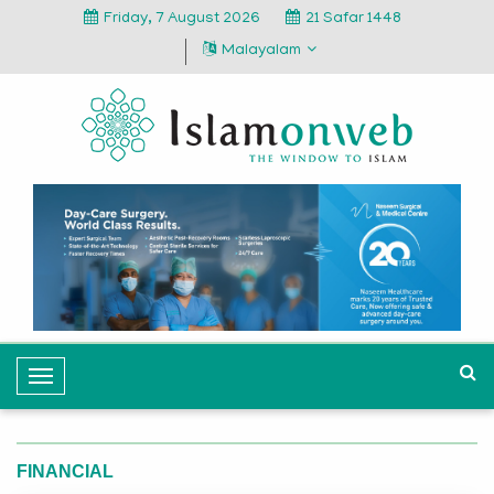
Friday, 7 August 2026
21 Safar 1448
Malayalam
T
o
g
g
FINANCIAL
l