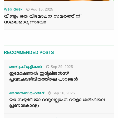
Aug 15, 2025
Web desk
വീണ്ടും ഒരു വിമോചന സമരത്തിന്
സമയമാവുന്നുവോ
RECOMMENDED POSTS
Sep 29, 2025
മഅ്റൂഫ് മൂച്ചിക്കല്‍
ഇമോഷണൽ ഇന്റലിജൻസ്:
പ്രവാചകജീവിതത്തിലെ പാഠങ്ങൾ
Sep 10, 2025
സൈനബ് മുഹമ്മദ്
യാ സയ്യിദീ യാ റസൂലല്ലാഹ്: റൗളാ ശരീഫിലെ
പ്രണയകാവ്യം