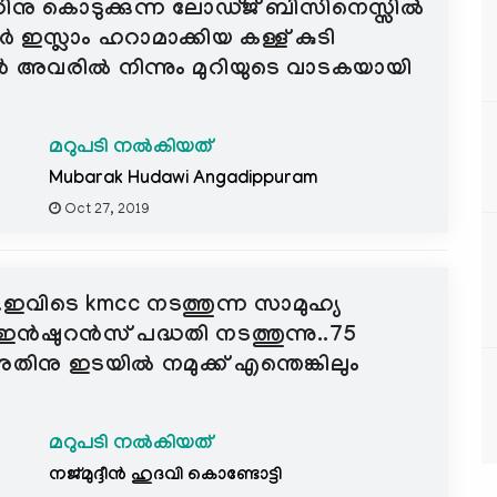
ിനു കൊടുക്കുന്ന ലോഡ്ജ് ബിസിനെസ്സിൽ
ർ ഇസ്ലാം ഹറാമാക്കിയ കള്ള് കുടി
ോൾ അവരിൽ നിന്നും മുറിയുടെ വാടകയായി
മറുപടി നൽകിയത്
Mubarak Hudawi Angadippuram
Oct 27, 2019
ിടെ kmcc നടത്തുന്ന സാമുഹ്യ
ഇൻഷുറൻസ് പദ്ധതി നടത്തുന്നു..75
ിനു ഇടയിൽ നമുക്ക് എന്തെങ്കിലും
മറുപടി നൽകിയത്
നജ്മുദ്ദീൻ ഹുദവി കൊണ്ടോട്ടി