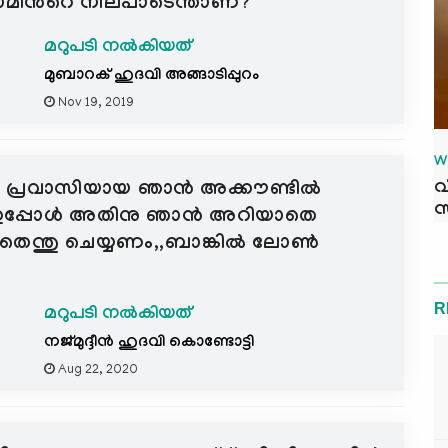
ാമിന്‍റെ നിലപാടെന്താണ്?
മറുപടി നൽകിയത്
മുബാറക് ഹുദവി അങ്ങാടിപ്പുറം
Nov 19, 2019
W
വ
്ടി പ്രവാസിയായ ഞാൻ അക്കൗണ്ടിൽ
സ
ണ്ട് ഇപ്പോൾ അതിനു ഞാൻ അറിയാതെ
, അതെന്തു ചെയ്യണം,,ബാങ്കിൽ ലോൺ
R
മറുപടി നൽകിയത്
നജ്മുദ്ദീൻ ഹുദവി കൊണ്ടോട്ടി
Aug 22, 2020