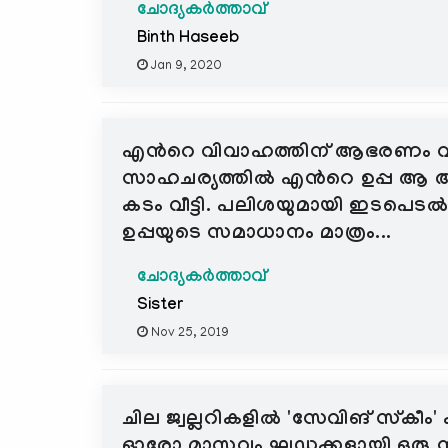
ചോദ്യകർത്താവ്
Binth Haseeb
Jan 9, 2020
എന്‍റെ വിവാഹത്തിന് ആഭരണം വാങ
സാഹചര്യത്തില്‍ എന്‍റെ ഉപ്പ ആ 
കടം വീട്ടി. പലിശയുമായി ഇടപെടല്‍
ഉപ്പയുടെ സമാധാനം മാത്രം...
ചോദ്യകർത്താവ്
Sister
Nov 25, 2019
ചില ജ്വല്ലറികളിൽ 'സേവിങ് സ്‌കീം'
ഓരോ മാസവും ഘഡുക്കളായി ഒരു നിശ