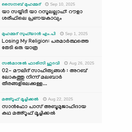
Sep 10, 2025
സൈനബ് മുഹമ്മദ്
യാ സയ്യിദീ യാ റസൂലല്ലാഹ്: റൗളാ
ശരീഫിലെ പ്രണയകാവ്യം
Sep 1, 2025
മുഹമ്മദ് സുഫ്‌യാൻ എം.പി
Losing My Religion: പരമാർത്ഥത്തെ
തേടി ഒരു യാത്ര
Aug 26, 2025
സൽമാനുൽ ഫാരിസി ഹുദവി
02- മൗലിദ് സാഹിത്യങ്ങൾ : അറബ്
ലോകത്തു നിന്ന് മലബാർ
തീരങ്ങളിലേക്കുള്ള...
Aug 22, 2025
മഅ്റൂഫ് മൂച്ചിക്കല്‍
സാൻഫോ പാസ് അബൂമുജാഹിദായ
കഥ മഅ്റൂഫ് മൂച്ചിക്കല്‍