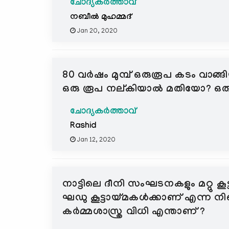
ചോദ്യകർത്താവ്
നബീല്‍ മുഹമ്മദ്
Jan 20, 2020
80 വർഷം മുമ്പ് ഒരുരൂപ കടം വാങ്ങ
ഒരു രൂപ നല്കിയാല്‍ മതിയോ? ഒര
ചോദ്യകർത്താവ്
Rashid
Jan 12, 2020
നാട്ടിലെ ദീനി സംഘടനകളും മറ്റു കൂട
ഘഡു കൂട്ടായ്മകൾക്കാണ് എന്ന നിബ
കർമ്മശാസ്ത്ര വിധി എന്താണ് ?