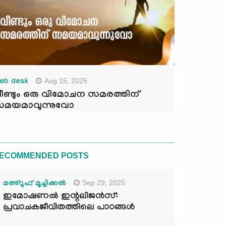
Aug 15, 2025
eb desk
ീണ്ടും ഒരു വിമോചന സമരത്തിന്
മയമാവുന്നുവോ
ECOMMENDED POSTS
Sep 29, 2025
മഅ്റൂഫ് മൂച്ചിക്കല്‍
ഇമോഷണൽ ഇന്റലിജൻസ്:
പ്രവാചകജീവിതത്തിലെ പാഠങ്ങൾ