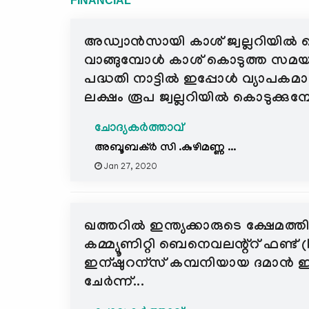
FINANCIAL
അഡ്വാൻസായി കാശ് ജ്വല്ലറിയി
വാങ്ങുമ്പോൾ കാശ് കൊടുത്ത സമയ
പദ്ധതി നാട്ടിൽ ഇപ്പോൾ വ്യാപകമ
ലക്ഷം രൂപ ജ്വല്ലറിയിൽ കൊടുക്കുമ്
ചോദ്യകർത്താവ്
അബൂബക്ർ സി .കുഴിമണ്ണ ...
Jan 27, 2020
ഖത്തറില്‍ ഇന്ത്യക്കാരുടെ ക്ഷേമത്തിന്
കമ്മ്യൂണിറ്റി ബെനെവലന്റ്റ് ഫണ്ട് (
ഇന്ഷുറന്സ് കമ്പനിയായ ദമാന്‍ ഇ
ചേര്‍ന്ന്...