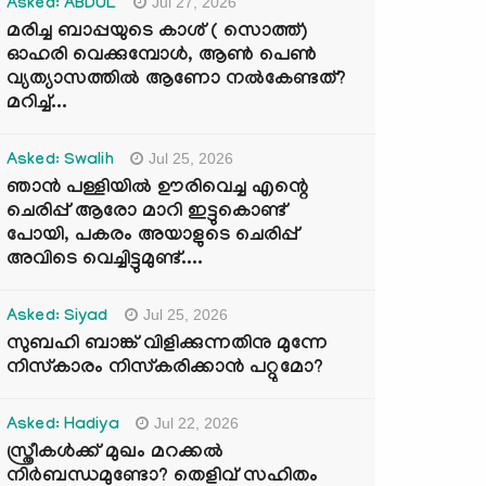
Jul 27, 2026
Asked: ABDUL
മരിച്ച ബാപ്പയുടെ കാശ് ( സൊത്ത്)
ഓഹരി വെക്കുമ്പോൾ, ആണ്‍ പെണ്‍
വ്യത്യാസത്തില്‍ ആണോ നല്‍കേണ്ടത്?
മറിച്ച്...
Jul 25, 2026
Asked: Swalih
ഞാൻ പള്ളിയിൽ ഊരിവെച്ച എന്റെ
ചെരിപ്പ് ആരോ മാറി ഇട്ടുകൊണ്ട്
പോയി, പകരം അയാളുടെ ചെരിപ്പ്
അവിടെ വെച്ചിട്ടുമുണ്ട്....
Jul 25, 2026
Asked: Siyad
സുബഹി ബാങ്ക് വിളിക്കുന്നതിനു മുന്നേ
നിസ്കാരം നിസ്കരിക്കാൻ പറ്റുമോ?
Jul 22, 2026
Asked: Hadiya
സ്ത്രീകൾക്ക് മുഖം മറക്കൽ
നിർബന്ധമുണ്ടോ? തെളിവ് സഹിതം