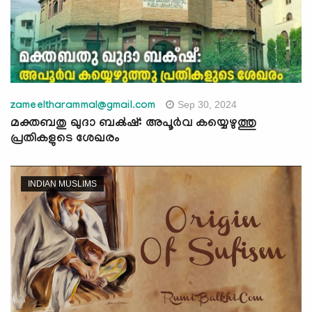
Sep 30, 2024
zameeltharammal@gmail.com
മക്തബതു ഖുദാ ബക്‍ഷ്: അപൂർവ കയ്യെഴുത്തു
പ്രതികളുടെ ശേഖരം
INDIAN MUSLIMS