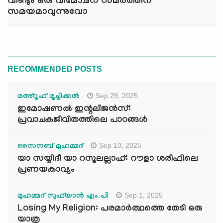
വീണ്ടും ഒരു വിമോചന സമരത്തിന്
സമയമാവുന്നുവോ
RECOMMENDED POSTS
Sep 29, 2025
മഅ്റൂഫ് മൂച്ചിക്കല്‍
ഇമോഷണൽ ഇന്റലിജൻസ്:
പ്രവാചകജീവിതത്തിലെ പാഠങ്ങൾ
Sep 10, 2025
സൈനബ് മുഹമ്മദ്
യാ സയ്യിദീ യാ റസൂലല്ലാഹ്: റൗളാ ശരീഫിലെ
പ്രണയകാവ്യം
Sep 1, 2025
മുഹമ്മദ് സുഫ്‌യാൻ എം.പി
Losing My Religion: പരമാർത്ഥത്തെ തേടി ഒരു
യാത്ര