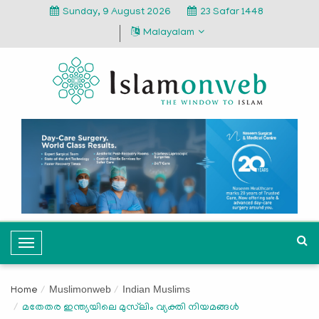
Sunday, 9 August 2026
23 Safar 1448
Malayalam
T
o
g
Muslimonweb
Indian Muslims
Home
g
മതേതര ഇന്ത്യയിലെ മുസ്‌ലിം വ്യക്തി നിയമങ്ങള്‍
l