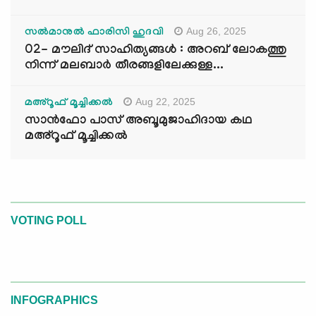
Aug 26, 2025
സൽമാനുൽ ഫാരിസി ഹുദവി
02- മൗലിദ് സാഹിത്യങ്ങൾ : അറബ് ലോകത്തു
നിന്ന് മലബാർ തീരങ്ങളിലേക്കുള്ള...
Aug 22, 2025
മഅ്റൂഫ് മൂച്ചിക്കല്‍
സാൻഫോ പാസ് അബൂമുജാഹിദായ കഥ
മഅ്റൂഫ് മൂച്ചിക്കല്‍
VOTING POLL
INFOGRAPHICS