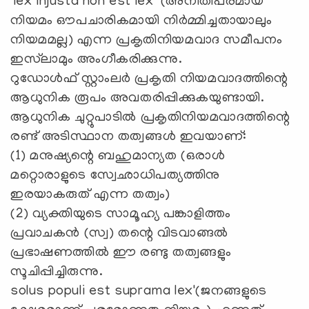
‘lex injusta non est lex’ (അനീതിപരമായ
നിയമം ഔപചാരികമായി നിര്‍മ്മിച്ചതായാലും
നിയമമല്ല) എന്ന പ്രകൃതിനിയമവാദ സമീപനം
ഇസ്‌ലാമും അംഗീകരിക്കുന്നു.
റുഡോള്‍ഫ് സ്റ്റാംലര്‍ പ്രകൃതി നിയമവാദത്തിന്റെ
ആധുനിക രൂപം അവതരിപ്പിക്കുകയുണ്ടായി.
ആധുനിക ചുറ്റുപാടില്‍ പ്രകൃതിനിയമവാദത്തിന്റെ
രണ്ട് അടിസ്ഥാന തത്വങ്ങള്‍ ഇവയാണ്:
(1) മനുഷ്യന്റെ ബഹുമാന്യത (ഒരാള്‍
മറ്റൊരാളുടെ സ്വേഛാധിപത്യത്തിനു
ഇരയാകരുത് എന്ന തത്വം)
(2) വ്യക്തിയുടെ സാമൂഹ്യ പങ്കാളിത്തം
പ്രവാചകന്‍ (സ്വ) തന്റെ വിടവാങ്ങല്‍
പ്രഭാഷണത്തില്‍ ഈ രണ്ടു തത്വങ്ങളും
സൂചിപ്പിച്ചിരുന്നു.
solus populi est suprama lex'(ജനങ്ങളുടെ