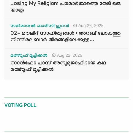
Losing My Religion: പരമാർത്ഥത്തെ തേടി ഒരു
യാത്ര
Aug 26, 2025
സൽമാനുൽ ഫാരിസി ഹുദവി
02- മൗലിദ് സാഹിത്യങ്ങൾ : അറബ് ലോകത്തു
നിന്ന് മലബാർ തീരങ്ങളിലേക്കുള്ള...
Aug 22, 2025
മഅ്റൂഫ് മൂച്ചിക്കല്‍
സാൻഫോ പാസ് അബൂമുജാഹിദായ കഥ
മഅ്റൂഫ് മൂച്ചിക്കല്‍
VOTING POLL