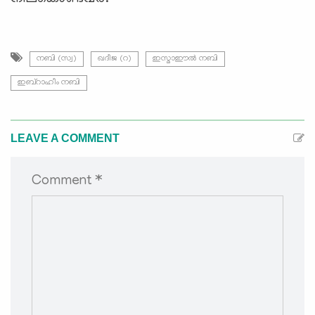
നബി (സ്വ)
ഖദീജ (റ)
ഇസ്മാഈല്‍ നബി
ഇബ്‌റാഹീം നബി
LEAVE A COMMENT
Comment *