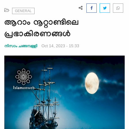
e
N
GENERAL
a
ആറാം നൂറ്റാണ്ടിലെ
v
i
പ്രഭാകിരണങ്ങള്‍
g
a
Oct 14, 2023 - 15:33
നിസാം ചങ്ങമ്പള്ളി
t
i
o
n