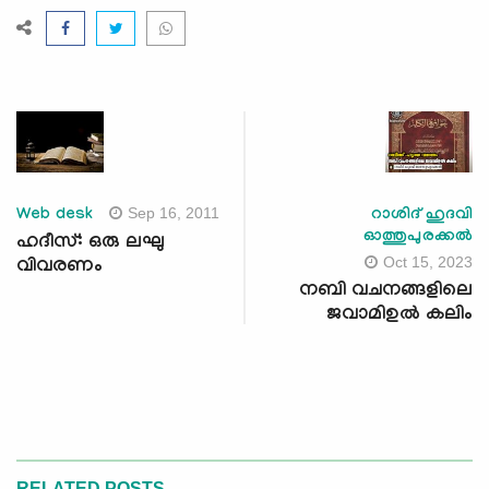
Sep 16, 2011
Web desk
റാശിദ് ഹുദവി
ഓത്തുപുരക്കല്‍
ഹദീസ്: ഒരു ലഘു
Oct 15, 2023
വിവരണം
നബി വചനങ്ങളിലെ
ജവാമിഉൽ കലിം
RELATED POSTS