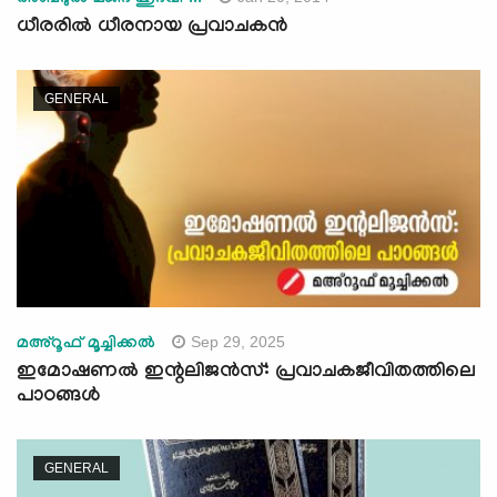
ധീരരില്‍ ധീരനായ പ്രവാചകന്‍
GENERAL
Sep 29, 2025
മഅ്റൂഫ് മൂച്ചിക്കല്‍
ഇമോഷണൽ ഇന്റലിജൻസ്: പ്രവാചകജീവിതത്തിലെ
പാഠങ്ങൾ
GENERAL