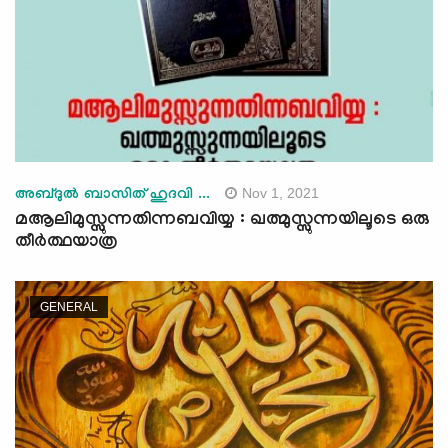
Nov 1, 2021
അബ്ദുൽ ബാസിത് ഹുദവി ...
മആലിമുസ്സുന്നതിന്നബവിയ്യ : ഖത്മുസ്സുന്നയിലൂടെ ഒരു
തീർത്ഥയാത്ര
GENERAL