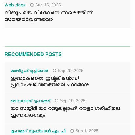
Aug 15, 2025
Web desk
വീണ്ടും ഒരു വിമോചന സമരത്തിന്
സമയമാവുന്നുവോ
RECOMMENDED POSTS
Sep 29, 2025
മഅ്റൂഫ് മൂച്ചിക്കല്‍
ഇമോഷണൽ ഇന്റലിജൻസ്:
പ്രവാചകജീവിതത്തിലെ പാഠങ്ങൾ
Sep 10, 2025
സൈനബ് മുഹമ്മദ്
യാ സയ്യിദീ യാ റസൂലല്ലാഹ്: റൗളാ ശരീഫിലെ
പ്രണയകാവ്യം
Sep 1, 2025
മുഹമ്മദ് സുഫ്‌യാൻ എം.പി