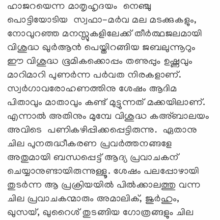
ഹാജറയെന്ന മാതൃഹൃദയം നെഞ്ചു
പൊട്ടിയോടിയ സ്വഫാ-മർവ മല മടക്കുകളും,
നോവുറഞ്ഞ മനസ്സുകളിലേക്ക് തീർത്ഥജലമായി
വിശുദ്ധ ഖുർആൻ പെയ്തിറങ്ങിയ ജബലുന്നൂറും
ഈ വിശുദ്ധ ഭൂമികക്കൊപ്പം തണുപ്പും ഉഷ്ണവും
മാറിമാറി പുണർന്ന പർവത നിരകളാണ്.
സ്വർഗാവരോഹണത്തിനു ശേഷം ആദിമ
പിതാവും മാതാവും കണ്ട് മുട്ടുന്നത് മക്കയിലാണ്.
എന്നാല്‍ അതിനും മുമ്പേ വിശുദ്ധ കഅ്ബാലയം
അവിടെ പണികഴിപ്പിക്കപ്പെട്ടിരുന്നു. ഏതാനു
ചില പുനരുദ്ധീകരണ പ്രവര്‍ത്തനങ്ങളേ
അതുമായി ബന്ധപ്പെട്ട് ആദ്യ പ്രവാചകന്
ചെയ്യാനുണ്ടായിരുന്നുള്ളൂ. ശേഷം പലപ്പോഴായി
തുടര്‍ന്ന ആ പ്രക്രിയയിൽ പിൽക്കാലത്തു വന്ന
ചില പ്രവാചകന്മാരും അമാലിക്, ജുർഹും,
ഖുസയ്, ഖുറൈശ് തുടങ്ങിയ ഗോത്രങ്ങളും ചില