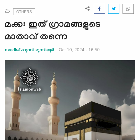
e
N
OTHERS
a
മക്ക: ഇത് ഗ്രാമങ്ങളുടെ
v
i
മാതാവ് തന്നെ
g
a
Oct 10, 2024 - 16:50
സാദിഖ് ഹുദവി മൂന്നിയൂര്‍
t
i
o
n