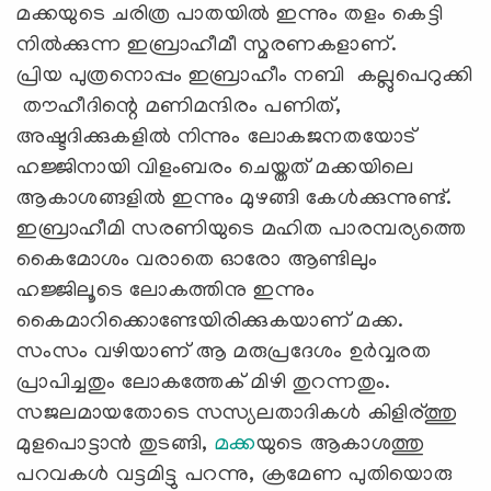
മക്കയുടെ ചരിത്ര പാതയിൽ ഇന്നും തളം കെട്ടി
നിൽക്കുന്ന ഇബ്രാഹീമീ സ്മരണകളാണ്.
പ്രിയ പുത്രനൊപ്പം ഇബ്രാഹീം നബി കല്ലുപെറുക്കി
തൗഹീദിന്റെ മണിമന്ദിരം പണിത്,
അഷ്ടദിക്കുകളിൽ നിന്നും ലോകജനതയോട്
ഹജ്ജിനായി വിളംബരം ചെയ്തത് മക്കയിലെ
ആകാശങ്ങളിൽ ഇന്നും മുഴങ്ങി കേൾക്കുന്നുണ്ട്.
ഇബ്രാഹീമി സരണിയുടെ മഹിത പാരമ്പര്യത്തെ
കൈമോശം വരാതെ ഓരോ ആണ്ടിലും
ഹജ്ജിലൂടെ ലോകത്തിനു ഇന്നും
കൈമാറിക്കൊണ്ടേയിരിക്കുകയാണ് മക്ക.
സംസം വഴിയാണ് ആ മരുപ്രദേശം ഉർവ്വരത
പ്രാപിച്ചതും ലോകത്തേക് മിഴി തുറന്നതും.
സജലമായതോടെ സസ്യലതാദികൾ കിളിര്ത്തു
മുളപൊട്ടാൻ തുടങ്ങി,
മക്ക
യുടെ ആകാശത്തു
പറവകൾ വട്ടമിട്ടു പറന്നു, ക്രമേണ പുതിയൊരു