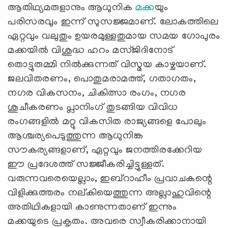
ആതിഥ്യമരുളാനും ആധുനിക
മക്ക
യും
പരിസരവും ഇന്ന് സുസജ്ജമാണ്. ലോകത്തിലെ
ഏറ്റവും വലുതും ഉയരമുള്ളതുമായ സമയ ഗോപുരം
മക്കയിൽ വിശുദ്ധ ഹറം മസ്ജിദിനോട്
തൊട്ടുരുമ്മി നിൽക്കുന്നത് വിസ്മയ കാഴ്ചയാണ്.
ജലവിതരണം, പൊതുമരാമത്ത്, ഗതാഗതം,
നഗര വികസനം, ചികിത്സാ രംഗം, നഗര
ശുചീകരണം പ്ലാനിംഗ് തുടങ്ങിയ വിവിധ
രംഗങ്ങളിൽ മറ്റു വികസിത രാജ്യങ്ങളെ പോലും
ആശ്ചര്യപെടുത്തുന്ന ആധുനിങ്ക
സൗകര്യങ്ങളാണ്, ഏറ്റവും ജനത്തിരക്കേറിയ
ഈ പ്രദേശത്ത് സജ്ജീകരിച്ചിട്ടുള്ളത്.
വരുന്നവരെയെല്ലാം, ഇബ്റാഹീം പ്രവാചകന്റെ
വിളിക്കുത്തരം നല്കിയെത്തുന്ന അല്ലാഹുവിന്റെ
അതിഥികളായി കാണുന്നതാണ് ഇന്നും
മക്കയുടെ പ്രകൃതം. അവരെ സ്വീകരിക്കാനായി