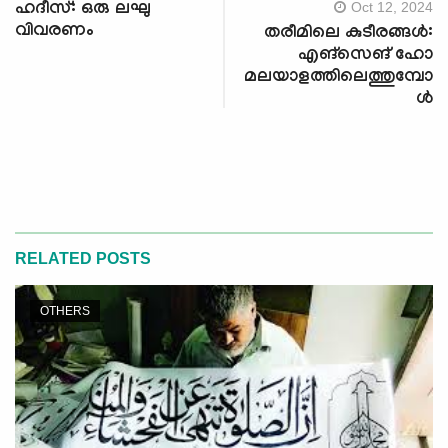
Oct 12, 2024
ഹദീസ്: ഒരു ലഘു
വിവരണം
തരീമിലെ കുടീരങ്ങൾ:
എങ്സെങ് ഹോ
മലയാളത്തിലെത്തുമ്പോ
ള്‍
RELATED POSTS
OTHERS