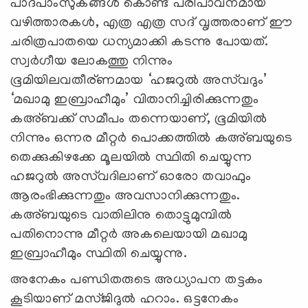
പാദപാംസുകങ്ങൾ കൊണ്ട് പരിപാവനമായ
വഴിത്താരകൾ, എത്ര എത്ര സദ് വൃത്തരാണ് ഈ
ചരിത്രപാതയെ ധന്യമാക്കി കടന്നു പോയത്.
സ്വർഗീയ ലോകത്തു നിന്നും
ഭൂമിയിലവതീര്ണമായ ‘ഹജറുൽ അസ്‌വദും’
‘മഖാമു ഇബ്രാഹീമും’ വിതാനിച്ചിരിക്കുന്നതും
കഅ്ബക്ക് സമീപം തന്നെയാണ്, ഭൂമിയിൽ
നിന്നും ഒന്നര മീറ്റർ പൊക്കത്തിൽ കഅ്ബയുടെ
തെക്കുകിഴക്കേ മൂലയിൽ സ്ഥിതി ചെയ്യുന്ന
ഹജറുൽ അസ്‌വദിലാണ് ഓരോ തവാഫും
ആരംഭിക്കുന്നതും അവസാനിക്കുന്നതും.
കഅ്ബയുടെ വാതിലിനു തൊട്ടുമുമ്പിൽ
പതിനൊന്നു മീറ്റർ അകലെയായി മഖാമു
ഇബ്രാഹീമും സ്ഥിതി ചെയ്യുന്നു.
അനേകം പണ്ഡിതരുടെ അധ്യാപന തട്ടകം
കൂടിയാണ് മസ്ജിദുല്‍ ഹറാം. ഒട്ടനേകം