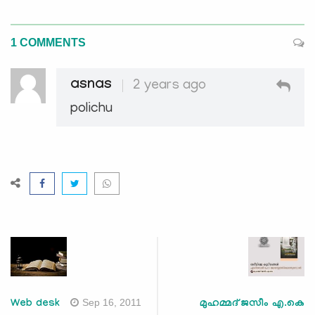
1 COMMENTS
asnas
2 years ago
polichu
Sep 16, 2011
Web desk
മുഹമ്മദ് ജസീം എ.കെ