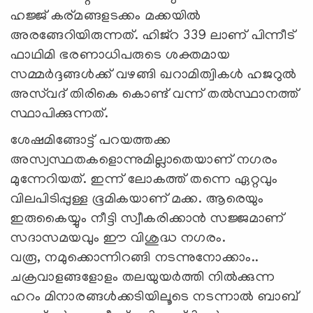
ഹജ്ജ് കര്മങ്ങളടക്കം മക്കയിൽ
അരങ്ങേറിയിരുന്നത്. ഹിജ്‌റ 339 ലാണ് പിന്നീട്
ഫാഥിമി ഭരണാധിപരുടെ ശക്തമായ
സമ്മർദ്ദങ്ങൾക്ക് വഴങ്ങി ഖറാമിത്വികൾ ഹജറുൽ
അസ്‍വദ് തിരികെ കൊണ്ട് വന്ന് തൽസ്ഥാനത്ത്
സ്ഥാപിക്കുന്നത്.
ശേഷമിങ്ങോട്ട് പറയത്തക്ക
അസ്വസ്ഥതകളൊന്നുമില്ലാതെയാണ് നഗരം
മുന്നേറിയത്. ഇന്ന് ലോകത്ത് തന്നെ ഏറ്റവും
വിലപിടിപ്പുള്ള ഭൂമികയാണ് മക്ക. ആരെയും
ഇരുകൈയ്യും നീട്ടി സ്വീകരിക്കാന്‍ സജ്ജമാണ്
സദാസമയവും ഈ വിശുദ്ധ നഗരം.
വരൂ, നമുക്കൊന്നിറങ്ങി നടന്നുനോക്കാം..
ചക്രവാളങ്ങളോളം തലയുയർത്തി നിൽക്കുന്ന
ഹറം മിനാരങ്ങൾക്കടിയിലൂടെ നടന്നാൽ ബാബ്