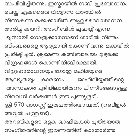
സംഭിവിച്ചിരുന്നു. ഇസ്മായീൽ നബി പ്രബോധനം
ചെയ്ത ഏകദൈവ വിശ്വാസ ധാരയിൽ
നിന്നകന്ന മക്കക്കാരിൽ ബഹുദൈവാരാധന
അരിച്ചു കയറി. അംറ് ബിൻ ലുഹയ്യ് എന്ന
ഖുസായീ ഗോത്രക്കാരനാണ് ശാമിൽ നിന്നും
ബിംബങ്ങളെ ആദ്യമായി കൊണ്ട് വന്നു മക്കയിൽ
പ്രതിഷ്ഠിച്ചത്. ക്രമേണ കഅ്ബാലയം മുഴുക്കെ
വിഗ്രഹങ്ങൾ കൊണ്ട് നിബിഢമായി.
വിഗ്രഹാരാധനയും ഗോത്ര മഹിമയുടെ
ആഢ്യതയും കാരണം ജാഹിലിയ്യത്തിന്റെ
അന്ധകാര ചുഴിയിലായിരുന്നു പിന്നീടങ്ങോട്ടുള്ള
നിരവധി വർഷങ്ങൾ ഈ പുണ്യഭൂമി.
ക്രി 570 ഓഗസ്റ്റ് ഇരുപത്തിയൊമ്പത്, (റബീഉൽ
അവ്വൽ പന്ത്രണ്ട്).
അറബികളുടെ ഒട്ടക ഖാഫിലകള്‍ പുതിയൊരു
സംഗീതത്തിന്റെ ഈണത്തിന് കാതോര്‍ത്ത