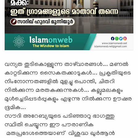
വന്യത തുടികൊള്ളുന്ന താഴ്‌വാരങ്ങൾ... മണൽ
കാറ്റടിക്കുന്ന സൈകതക്കാടുകൾ... പ്രകൃതിയുടെ
നിംനോന്നതങ്ങളിൽ മുളച്ചു പൊന്തി, ചിതറി
നിൽക്കുന്ന മരതകക്കുന്നുകൾ... കല്ലുമലകളും
മുൾച്ചെടിപ്പടർപ്പുകളും എഴുന്നു നിൽക്കുന്ന ഊഷര
ഭൂമിക...
സൗദി അറേബ്യയുടെ പടിഞ്ഞാറു ഭാഗത്തു
സ്ഥിതി ചെയ്യുന്ന ഈ പൗരാണിക
മരുപ്രദേശത്തെയാണ് വിശുദ്ധ ഖുർആൻ