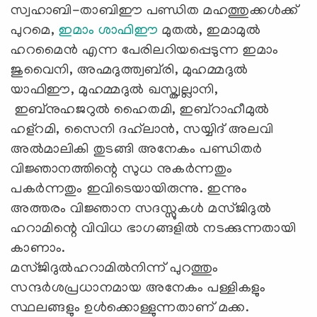
സ്വഹാബി-താബിഈ പണ്ഡിത മഹത്തുക്കള്‍ക്ക്
പുറമെ,
ഇമാം ശാഫിഈ
മുതല്‍, ഇമാമുല്‍
ഹറമൈന്‍ എന്ന പേരിലറിയപ്പെടുന്ന ഇമാം
ജുവൈനി, അഹ്മദുത്ത്വബ്‍രി, മുഹമ്മദുല്‍
യാഫിഈ, മുഹമ്മദുല്‍ ഖസ്ത്വല്ലാനി,
ഇബ്നുഹജറുല്‍ ഹൈതമി, ഇബ്റാഹീമുല്‍
ഹള്റമി, സൈനി ദഹ്‍ലാന്‍, സയ്യിദ് അലവി
അല്‍മാലികി തുടങ്ങി അനേകം പണ്ഡിതര്‍
വിജ്ഞാനത്തിന്റെ സുധ നുകര്‍ന്നതും
പകര്‍ന്നതും ഇവിടെയായിരുന്നു. ഇന്നും
അത്തരം വിജ്ഞാന സദസ്സുകള്‍ മസ്ജിദുല്‍
ഹറാമിന്റെ വിവിധ ഭാഗങ്ങളില്‍ നടക്കുന്നതായി
കാണാം.
മസ്ജിദുല്‍ഹറാമില്‍നിന്ന് പുറത്തും
സന്ദര്‍ശപ്രധാനമായ അനേകം പള്ളികളും
സ്ഥലങ്ങളും ഉള്‍ക്കൊള്ളുന്നതാണ് മക്ക.