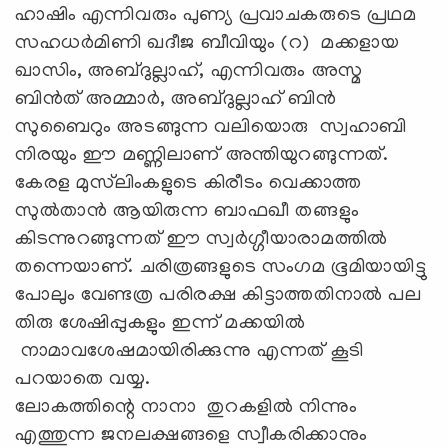
ഹാഷിം എന്നിവരും പുണ്യ പ്രവാചകരുടെ പ്രഥമ
സഹധർമിണി ഖദീജ ബീവിയും (റ) മക്കളായ
ഖാസിം, അബ്ദുല്ലാഹ്, എന്നിവരും അസ്മ
ബിൻത് അമ്മാർ, അബ്ദുല്ലാഹ് ബിൻ
സുബൈറും അടങ്ങുന്ന വലിയൊരു സ്വഹാബി
നിരയും ഈ മണ്ണിലാണ് അന്തിയുറങ്ങുന്നത്.
കേരള മുസ്‍ലിംകളുടെ കിരീടം വെക്കാത്ത
സുല്‍താന്‍ ആയിരുന്ന ബാഫഖീ തങ്ങളും
കിടന്നുറങ്ങുന്നത് ഈ സ്വര്‍ഗ്ഗീയാരാമത്തില്‍
തന്നെയാണ്. ചരിത്രങ്ങളുടെ സംഗമ ഭൂമിയായിട്ടു
പോലും വേണ്ടത്ര പരിരക്ഷ കിട്ടാത്തതിനാൽ പല
തിരു ശേഷിപ്പുകളും ഇന്ന് മക്കയിൽ
നാമാവശേഷമായിരിക്കുന്നു എന്നത് കൂടി
പറയാതെ വയ്യ.
ലോകത്തിന്റെ നാനാ തുറകളിൽ നിന്നും
എത്തുന്ന ജനലക്ഷങ്ങളെ സ്വീകരിക്കാനും