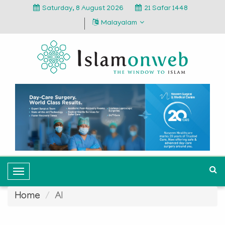
Saturday, 8 August 2026
21 Safar 1448
Malayalam
T
o
Home
AI
g
g
l