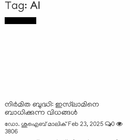
Tag:
AI
e
N
a
Technology
v
i
g
a
t
i
o
n
നിര്‍മിത ബുദ്ധി: ഇസ്‍ലാമിനെ
ബാധിക്കുന്ന വിധങ്ങള്‍
ഡോ. ശുഐബ് മാലിക്
Feb 23, 2025
0
3806