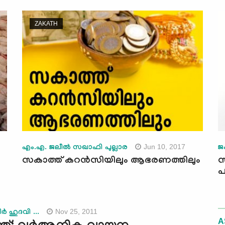
ZAKATH
Jun 10, 2017
എം.എ. ജലീല്‍ സഖാഫി പുല്ലാര
ജം
സകാത്ത് കറന്‍സിയിലും ആഭരണത്തിലും
സ
പ
Nov 25, 2011
ര്‍ ഹുദവി ...
A