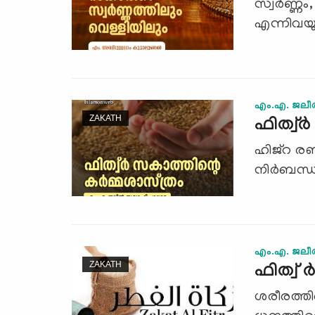
സ്വര്‍ണ്ണ
എന്നിവയു
എം.എ. ജലീല
ZAKATH
ഫിത്വ്‌
ഹിജ്‌റ രണ
നിര്‍ബന്ധമ
എം.എ. ജലീല
ZAKATH
ഫിത്വ് 
ശരീരത്തി