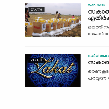
Web desk
ZAKATH
സകാത്ത്
എതിര്‍ക്
മതത്തിനക
ശേഷവിശേഷ
റഫീഖ്‌ സ
ZAKATH
സകാത്
ഭരണകൂടംപ്
പറയുന്ന 