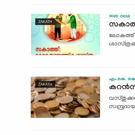
Web desk
ZAKATH
സകാത്ത
ലോകത്ത് ‌
ശാസ്‌ത്രങ്
എം.കെ. കൊ
ZAKATH
കറന്‍സ
വസ്‌തുക്ക
സമ്പ്രദാ