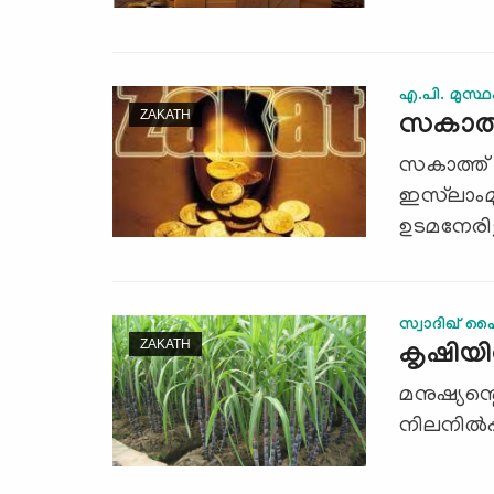
എ.പി. മുസ്
ZAKATH
സകാത്
സകാത്ത്‌ 
ഇസ്‌ലാംമുന
ഉടമനേരിട്
സ്വാദിഖ്‌ 
ZAKATH
കൃഷിയി
മനുഷ്യന്റ
നിലനില്‍പ