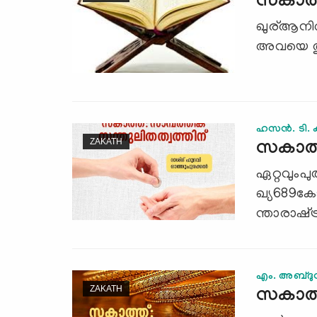
സകാത്
ഖുര്ആനില്‍
അവയെ‍ തുടര
ഹസന്‍. ടി. 
ZAKATH
സകാത്ത
ഏറ്റവുംപ
ഖ്യ689കോ
ന്താരാഷ്‌ട
എം. അബ്‌ദുസ
ZAKATH
സകാത്ത്