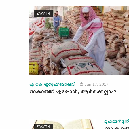
ZAKATH
Jun 17, 2017
എ.കെ യൂസുഫ് ബാഖവി
സകാത്ത്: എപ്പോള്‍, ആര്‍ക്കെല്ലാം?
മുഹമ്മദ് മുനീ
ZAKATH