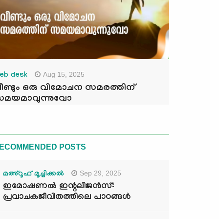
Aug 15, 2025
eb desk
ീണ്ടും ഒരു വിമോചന സമരത്തിന്
മയമാവുന്നുവോ
ECOMMENDED POSTS
Sep 29, 2025
മഅ്റൂഫ് മൂച്ചിക്കല്‍
ഇമോഷണൽ ഇന്റലിജൻസ്:
പ്രവാചകജീവിതത്തിലെ പാഠങ്ങൾ