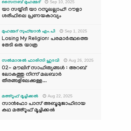
Sep 10, 2025
സൈനബ് മുഹമ്മദ്
യാ സയ്യിദീ യാ റസൂലല്ലാഹ്: റൗളാ
ശരീഫിലെ പ്രണയകാവ്യം
Sep 1, 2025
മുഹമ്മദ് സുഫ്‌യാൻ എം.പി
Losing My Religion: പരമാർത്ഥത്തെ
തേടി ഒരു യാത്ര
Aug 26, 2025
സൽമാനുൽ ഫാരിസി ഹുദവി
02- മൗലിദ് സാഹിത്യങ്ങൾ : അറബ്
ലോകത്തു നിന്ന് മലബാർ
തീരങ്ങളിലേക്കുള്ള...
Aug 22, 2025
മഅ്റൂഫ് മൂച്ചിക്കല്‍
സാൻഫോ പാസ് അബൂമുജാഹിദായ
കഥ മഅ്റൂഫ് മൂച്ചിക്കല്‍