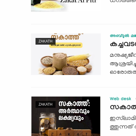
ധനത്തിന്
അബ്ദുല്‍ മജീ
ZAKATH
കച്ചവട
മനുഷ്യജീ
ആശ്രയിച്
ഓരോരുത്തര
Web desk
ZAKATH
സകാത്ത്
ഇസ്‌ലാമി
ത്തുന്നത്‌