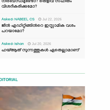
നിർബന്ധമുണ്ടോ? തെളിവ് സഹിതം
വിശദീകരിക്കുമോ?
Jul 22, 2026
Asked: NABEEL CS
ജീൻ എഡിറ്റിങ്ങിന്‍റെ ഇസ്ലാമിക വശം
പറയാമോ?
Jul 20, 2026
Asked: Ishan
ഹയ്ആത് സുന്നത്തുകൾ ഏതെല്ലാമാണ്
DITORIAL