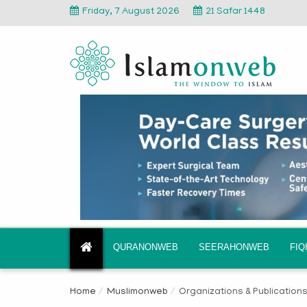
Friday, 7 August 2026
21 Safar 1448
QURANONWEB
SEERAHONWEB
FI
Home
Muslimonweb
Organizations & Publication