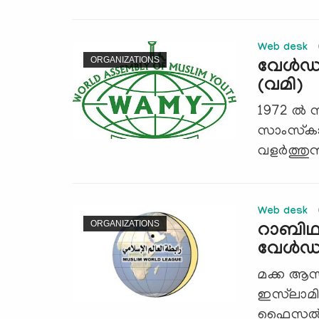
Web desk
ORGANIZATIONS
വേള്‍ഡ
(വമി)
1972 ല്‍ 
സാംസ്‌ക
വളര്‍ത്തുന
Web desk
ORGANIZATIONS
റാബിഥത
വേള്‍ഡ്
മക്ക ആസ്
ഇസ്‌ലാമ
ഫൈസല്‍.