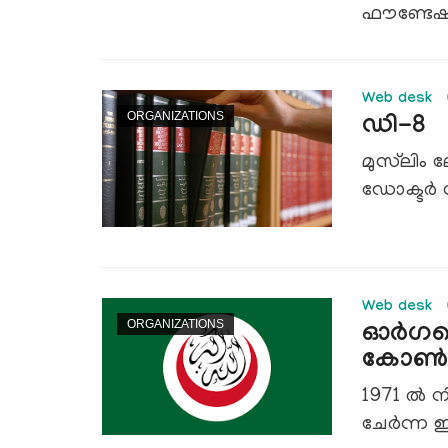
ഫൗണ്ടേഷന
Web desk
ORGANIZATIONS
ഡി-8
മുസ്‌ലിം 
ഡോക്ടര്‍ ന
Web desk
ORGANIZATIONS
ഓര്‍ഗ
കോണ്‍ഫ
1971 ല്‍ 
ചേര്‍ന്ന 