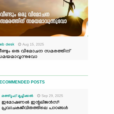
Aug 15, 2025
eb desk
ീണ്ടും ഒരു വിമോചന സമരത്തിന്
മയമാവുന്നുവോ
ECOMMENDED POSTS
Sep 29, 2025
മഅ്റൂഫ് മൂച്ചിക്കല്‍
ഇമോഷണൽ ഇന്റലിജൻസ്:
പ്രവാചകജീവിതത്തിലെ പാഠങ്ങൾ