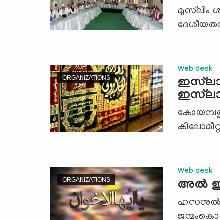
മുസ്‌ലിം 
ദേശീയതലത്
Web desk
ORGANIZATIONS
ഇസ്‌ലാമ
ഇസ്‌ലാ
കോയമ്പത്ത
കിലോമീറ്റ
Web desk
ORGANIZATIONS
അല്‍ ഇഖ
ഹസനുല്‍ 
ജന്മംകൊണ