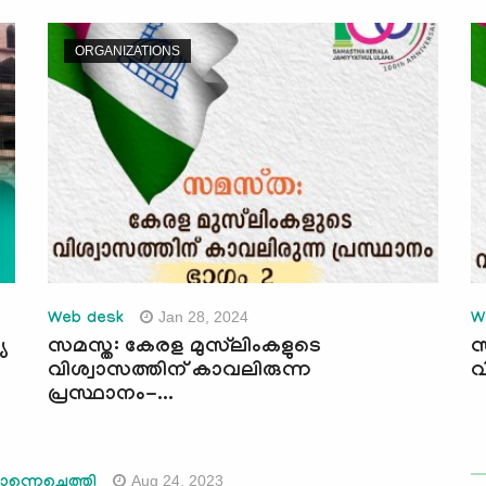
ORGANIZATIONS
Jan 28, 2024
Web desk
W
യ
സമസ്ത: കേരള മുസ്‍ലിംകളുടെ
സ
വിശ്വാസത്തിന് കാവലിരുന്ന
വ
പ്രസ്ഥാനം-...
Aug 24, 2023
്നെച്ചെത്തി