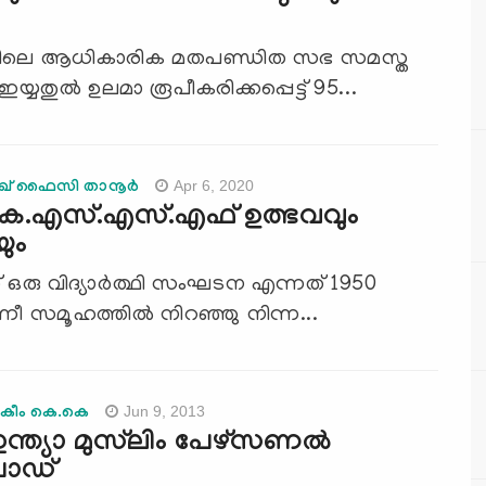
തിലെ ആധികാരിക മതപണ്ഡിത സഭ സമസ്ത
്യതുല്‍ ഉലമാ രൂപീകരിക്കപ്പെട്ട് 95...
Apr 6, 2020
ിഖ് ഫൈസി താനൂര്‍
െ.എസ്.എസ്.എഫ് ഉത്ഭവവും
യും
് ഒരു വിദ്യാര്‍ത്ഥി സംഘടന എന്നത് 1950
്നീ സമൂഹത്തില്‍ നിറഞ്ഞു നിന്ന...
Jun 9, 2013
ഹകീം കെ.കെ
ന്ത്യാ മുസ്‌ലിം പേഴ്സണല്‍
ോഡ്