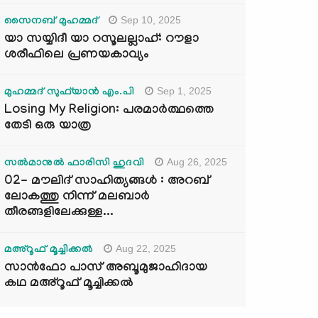
Sep 10, 2025
സൈനബ് മുഹമ്മദ്
യാ സയ്യിദീ യാ റസൂലല്ലാഹ്: റൗളാ
ശരീഫിലെ പ്രണയകാവ്യം
Sep 1, 2025
മുഹമ്മദ് സുഫ്‌യാൻ എം.പി
Losing My Religion: പരമാർത്ഥത്തെ
തേടി ഒരു യാത്ര
Aug 26, 2025
സൽമാനുൽ ഫാരിസി ഹുദവി
02- മൗലിദ് സാഹിത്യങ്ങൾ : അറബ്
ലോകത്തു നിന്ന് മലബാർ
തീരങ്ങളിലേക്കുള്ള...
Aug 22, 2025
മഅ്റൂഫ് മൂച്ചിക്കല്‍
സാൻഫോ പാസ് അബൂമുജാഹിദായ
കഥ മഅ്റൂഫ് മൂച്ചിക്കല്‍