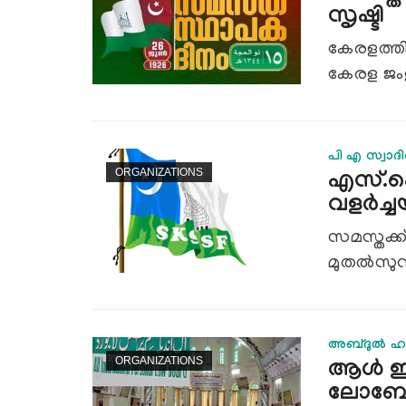
സൃഷ്ടി
കേരളത്
കേരള ജംഇയ
പി എ സ്വാദ
ORGANIZATIONS
എസ്.ക
വളര്‍ച്ച
സമസ്തക്ക
മുതല്‍സുന
അബ്ദുല്‍ 
ORGANIZATIONS
ആള്‍ ഇ
ലോബ