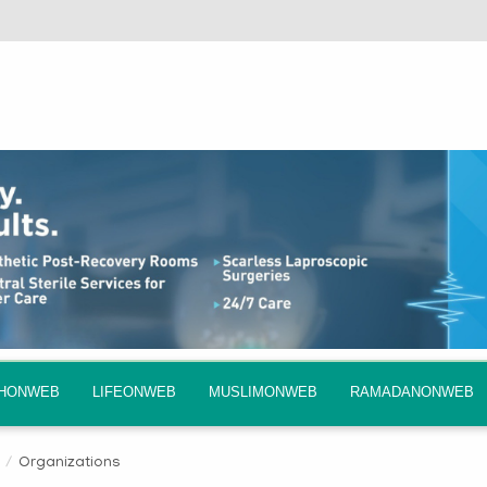
QHONWEB
LIFEONWEB
MUSLIMONWEB
RAMADANONWEB
s
Organizations