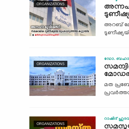
ORGANIZATIONS
അന്നഹ്
ടുണീഷ്യ
അറബ് ലോക
ടുണീഷ്യയ
ഡോ. ബഹാഉദ്ദ
ORGANIZATIONS
സമന്വിത
മോഡല്
മത പ്രബ
പ്രവര്‍ത
റാഷിദ് ഹുദവി
ORGANIZATIONS
സമസ്ത