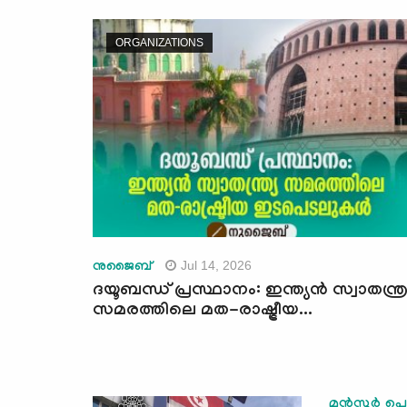
ORGANIZATIONS
Jul 14, 2026
നുജൈബ്
ദയൂബന്ധ് പ്രസ്ഥാനം: ഇന്ത്യൻ സ്വാതന്ത്ര്
സമരത്തിലെ മത-രാഷ്ട്രീയ...
മൻസൂർ പൊന