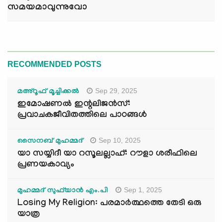
സമയമാവുന്നുവോ
RECOMMENDED POSTS
Sep 29, 2025
മഅ്റൂഫ് മൂച്ചിക്കല്‍
ഇമോഷണൽ ഇന്റലിജൻസ്:
പ്രവാചകജീവിതത്തിലെ പാഠങ്ങൾ
Sep 10, 2025
സൈനബ് മുഹമ്മദ്
യാ സയ്യിദീ യാ റസൂലല്ലാഹ്: റൗളാ ശരീഫിലെ
പ്രണയകാവ്യം
Sep 1, 2025
മുഹമ്മദ് സുഫ്‌യാൻ എം.പി
Losing My Religion: പരമാർത്ഥത്തെ തേടി ഒരു
യാത്ര