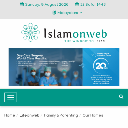
Sunday, 9 August 2026
23 Safar 1448
Malayalam
T
o
g
Home
Lifeonweb
Family & Parenting
Our Homes
g
l