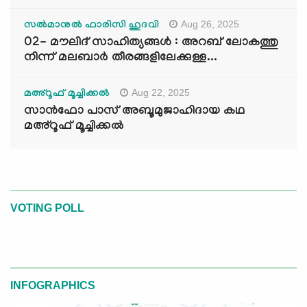
Aug 26, 2025
സൽമാനുൽ ഫാരിസി ഹുദവി
02- മൗലിദ് സാഹിത്യങ്ങൾ : അറബ് ലോകത്തു
നിന്ന് മലബാർ തീരങ്ങളിലേക്കുള്ള...
Aug 22, 2025
മഅ്റൂഫ് മൂച്ചിക്കല്‍
സാൻഫോ പാസ് അബൂമുജാഹിദായ കഥ
മഅ്റൂഫ് മൂച്ചിക്കല്‍
VOTING POLL
INFOGRAPHICS