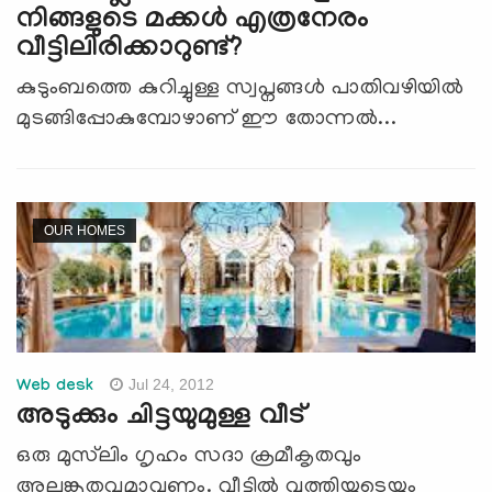
നിങ്ങളുടെ മക്കള്‍ എത്രനേരം
വീട്ടിലിരിക്കാറുണ്ട്?
കുടുംബത്തെ കുറിച്ചുള്ള സ്വപ്നങ്ങള്‍ പാതിവഴിയില്‍
മുടങ്ങിപ്പോകുമ്പോഴാണ് ഈ തോന്നല്‍...
OUR HOMES
Jul 24, 2012
Web desk
അടുക്കും ചിട്ടയുമുള്ള വീട്
ഒരു മുസ്‌ലിം ഗൃഹം സദാ ക്രമീകൃതവും
അലങ്കൃതവുമാവണം. വീട്ടില്‍ വൃത്തിയുടെയും