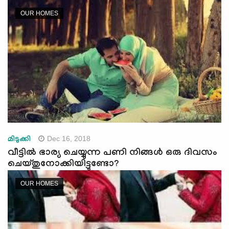
e
OUR HOMES
N
a
v
i
g
a
t
i
o
n
Dec 16, 2018
മിടുക്കി
വീട്ടില്‍ ഭാര്യ ചെയ്യുന്ന പണി നിങ്ങള്‍ ഒരു ദിവസം
ചെയ്തുനോക്കിയിട്ടുണ്ടോ?
OUR HOMES