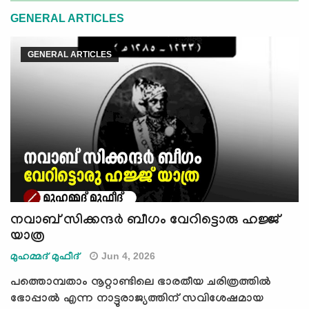
e
GENERAL ARTICLES
N
a
GENERAL ARTICLES
v
i
g
a
t
i
o
n
നവാബ് സിക്കന്ദര്‍ ബീഗം വേറിട്ടൊരു ഹജ്ജ്
യാത്ര
Jun 4, 2026
മുഹമ്മദ് മുഫീദ്
പത്തൊമ്പതാം നൂറ്റാണ്ടിലെ ഭാരതീയ ചരിത്രത്തിൽ
ഭോപ്പാൽ എന്ന നാട്ടുരാജ്യത്തിന് സവിശേഷമായ