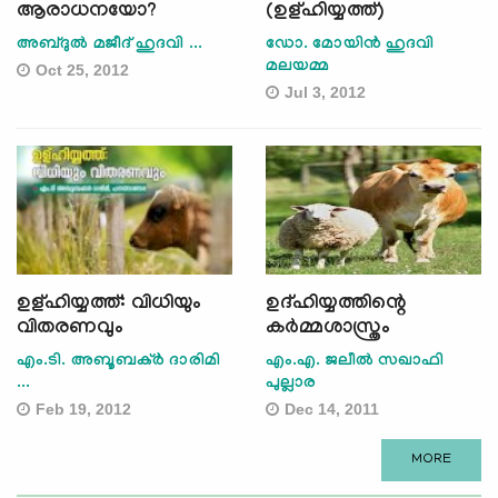
ആരാധനയോ?
(ഉള്ഹിയ്യത്ത്)
അബ്ദുല്‍ മജീദ് ഹുദവി ...
ഡോ. മോയിന്‍ ഹുദവി
മലയമ്മ
Oct 25, 2012
Jul 3, 2012
ഉള്ഹിയ്യത്ത്: വിധിയും
ഉദ്ഹിയ്യത്തിന്റെ
വിതരണവും
കര്‍മ്മശാസ്ത്രം
എം.ടി. അബൂബക്ര്‍ ദാരിമി
എം.എ. ജലീല്‍ സഖാഫി
...
പുല്ലാര
Feb 19, 2012
Dec 14, 2011
MORE