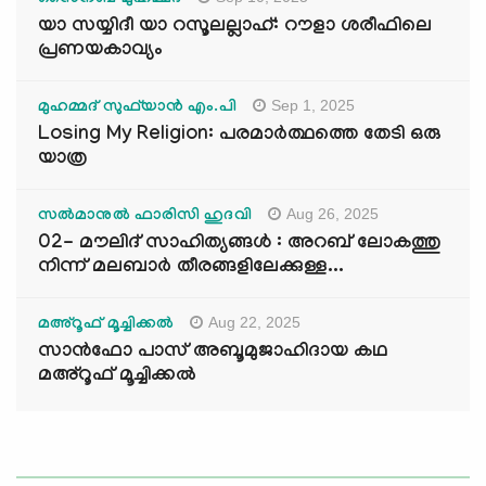
സൈനബ് മുഹമ്മദ്
യാ സയ്യിദീ യാ റസൂലല്ലാഹ്: റൗളാ ശരീഫിലെ
പ്രണയകാവ്യം
Sep 1, 2025
മുഹമ്മദ് സുഫ്‌യാൻ എം.പി
Losing My Religion: പരമാർത്ഥത്തെ തേടി ഒരു
യാത്ര
Aug 26, 2025
സൽമാനുൽ ഫാരിസി ഹുദവി
02- മൗലിദ് സാഹിത്യങ്ങൾ : അറബ് ലോകത്തു
നിന്ന് മലബാർ തീരങ്ങളിലേക്കുള്ള...
Aug 22, 2025
മഅ്റൂഫ് മൂച്ചിക്കല്‍
സാൻഫോ പാസ് അബൂമുജാഹിദായ കഥ
മഅ്റൂഫ് മൂച്ചിക്കല്‍