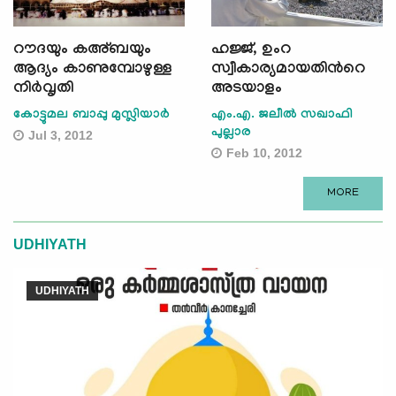
റൗദയും കഅ്ബയും
ഹജ്ജ്, ഉംറ
ആദ്യം കാണുമ്പോഴുള്ള
സ്വീകാര്യമായതിന്‍റെ
നിര്‍വൃതി
അടയാളം
കോട്ടുമല ബാപ്പു മുസ്ലിയാര്‍
എം.എ. ജലീല്‍ സഖാഫി
പുല്ലാര
Jul 3, 2012
Feb 10, 2012
MORE
UDHIYATH
UDHIYATH