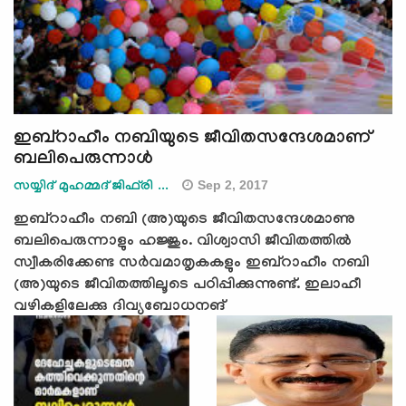
ഇബ്‌റാഹീം നബിയുടെ ജീവിതസന്ദേശമാണ്
ബലിപെരുന്നാള്‍
Sep 2, 2017
സയ്യിദ് മുഹമ്മദ് ജിഫ്‌രി ...
ഇബ്‌റാഹീം നബി (അ)യുടെ ജീവിതസന്ദേശമാണു
ബലിപെരുന്നാളും ഹജ്ജും. വിശ്വാസി ജീവിതത്തില്‍
സ്വീകരിക്കേണ്ട സര്‍വമാതൃകകളും ഇബ്‌റാഹീം നബി
(അ)യുടെ ജീവിതത്തിലൂടെ പഠിപ്പിക്കുന്നുണ്ട്. ഇലാഹീ
വഴികളിലേക്കു ദിവ്യബോധനങ്