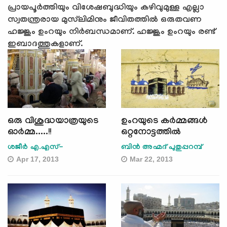
പ്രായപൂര്‍ത്തിയും വിശേഷബുദ്ധിയും കഴിവുമുള്ള എല്ലാ
സ്വതന്ത്രരായ മുസ്‌ലിമിനും ജീവിതത്തില്‍ ഒരുതവണ
ഹജ്ജും ഉംറയും നിര്‍ബന്ധമാണ്. ഹജ്ജും ഉംറയും രണ്ട്
ഇബാദത്തുകളാണ്.
ഒരു വിശുദ്ധയാത്രയുടെ
ഉംറയുടെ കര്‍മ്മങ്ങള്‍
ഓര്‍മ്മ.....!!
ഒറ്റനോട്ടത്തില്‍
ശജീര്‍ എ.എസ്-
ബിന്‍ അഹ്മദ് പുതുപ്പറമ്പ്
Apr 17, 2013
Mar 22, 2013