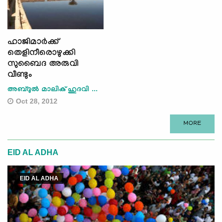
ഹാജിമാര്‍ക്ക്
തെളിനീരൊഴുക്കി
സുബൈദ അരുവി
വീണ്ടും
അബ്ദുല്‍ മാലിക് ഹുദവി ...
Oct 28, 2012
MORE
EID AL ADHA
EID AL ADHA