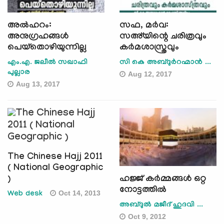
അല്‍ഹറം:
സഫ, മര്‍വ:
അനുഗ്രഹങ്ങള്‍
സഅ്‌യിന്റെ ചരിത്രവും
പെയ്‌തൊഴിയുന്നില്ല
കര്‍മശാസ്ത്രവും
എം.എ. ജലീല്‍ സഖാഫി
സി കെ അബ്ദുര്‍റഹ്മാന്‍ ...
പുല്ലാര
Aug 12, 2017
Aug 13, 2017
The Chinese Hajj 2011
( National Geographic
)
ഹജ്ജ് കര്‍മ്മങ്ങള്‍ ഒറ്റ
നോട്ടത്തില്‍
Oct 14, 2013
Web desk
അബ്ദുല്‍ മജീദ് ഹുദവി ...
Oct 9, 2012