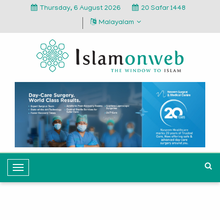
Thursday, 6 August 2026
20 Safar 1448
Malayalam
T
o
g
g
l