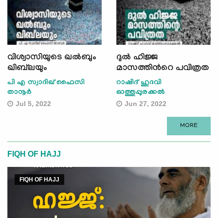
വിശ്വാസിയുടെ ഖല്‍ബും
ദുല്‍ ഹിജ്ജ
ഖിബ്‌ലയും
മാസത്തിന്‍റെ പവിത്രത
പി എ സ്വാദിഖ് ഫൈസി
റാഷിദ് ഹുദവി
താനൂര്‍
ഓത്തുപ്പുരക്കല്‍
Jul 5, 2022
Jun 27, 2022
MORE
FIQH OF HAJJ
FIQH OF HAJJ