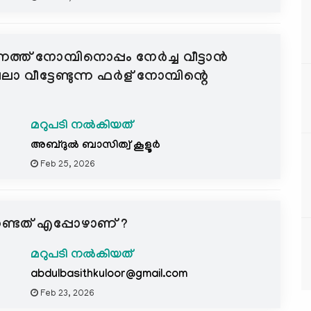
ത്ത് നോമ്പിനൊപ്പം നേർച്ച വീട്ടാൻ
 വീട്ടേണ്ടുന്ന ഫർള് നോമ്പിന്റെ
മറുപടി നൽകിയത്
അബ്ദുല്‍ ബാസിത്വ് കൂളൂര്‍
Feb 25, 2026
േണ്ടത് എപ്പോഴാണ് ?
മറുപടി നൽകിയത്
abdulbasithkuloor@gmail.com
Feb 23, 2026