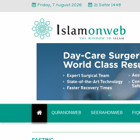
Friday, 7 August 2026
21 Safar 1448
QURANONWEB
SEERAHONWEB
FI