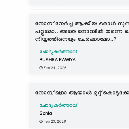
നോമ്പ് നേർച്ച ആക്കിയ ഒരാൾ സുന്ന
പറ്റുമോ.. അതേ നോമ്പിൽ തന്നെ ഖലാ
നിയ്യത്തിനെയും ചേർക്കാമോ..?
ചോദ്യകർത്താവ്
BUSHRA RAWIYA
Feb 24, 2026
നോമ്പ് ഖളാ ആയാൽ മുദ്ദ് കൊടുക്ക
ചോദ്യകർത്താവ്
Sahla
Feb 23, 2026