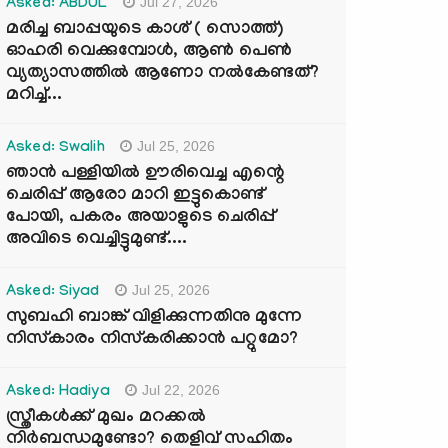
Jul 27, 2026
Asked: ABDUL
മരിച്ച ബാപ്പയുടെ കാശ് ( സൊത്ത്)
ഓഹരി വെക്കുമ്പോൾ, ആണ്‍ പെണ്‍
വ്യത്യാസത്തില്‍ ആണോ നല്‍കേണ്ടത്?
മറിച്ച്...
Jul 25, 2026
Asked: Swalih
ഞാൻ പള്ളിയിൽ ഊരിവെച്ച എന്റെ
ചെരിപ്പ് ആരോ മാറി ഇട്ടുകൊണ്ട്
പോയി, പകരം അയാളുടെ ചെരിപ്പ്
അവിടെ വെച്ചിട്ടുമുണ്ട്....
Jul 25, 2026
Asked: Siyad
സുബഹി ബാങ്ക് വിളിക്കുന്നതിനു മുന്നേ
നിസ്കാരം നിസ്കരിക്കാൻ പറ്റുമോ?
Jul 22, 2026
Asked: Hadiya
സ്ത്രീകൾക്ക് മുഖം മറക്കൽ
നിർബന്ധമുണ്ടോ? തെളിവ് സഹിതം