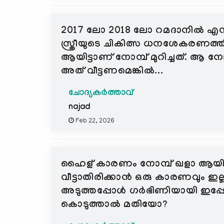
2017 ലോ 2018 ലോ റമദാനിൽ എനിക്ക് 
സ്ത്രീയുടെ ചികിത്സ ധനശേകരണത്
ആയിട്ടാണ് നോമ്പ് മുറിച്ചത്. ആ നോമ
അത് വീട്ടണമെങ്കിൽ...
ചോദ്യകർത്താവ്
najad
Feb 22, 2026
ഹൈള് കാരണം നോമ്പ് ഖളാ ആയി. അടു
വീട്ടാതിരിക്കാൻ ഒരു കാരണവും ഇല
അടുത്തപ്പോൾ ഗർഭിണിയായി ഇപ്പോൾ 
കൊടുത്താൽ മതിയോ?