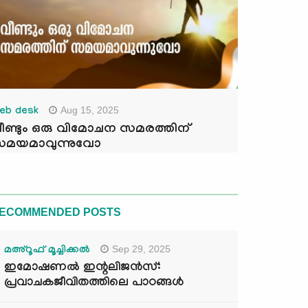
Aug 15, 2025
eb desk
ീണ്ടും ഒരു വിമോചന സമരത്തിന്
മയമാവുന്നുവോ
ECOMMENDED POSTS
Sep 29, 2025
മഅ്റൂഫ് മൂച്ചിക്കല്‍
ഇമോഷണൽ ഇന്റലിജൻസ്:
പ്രവാചകജീവിതത്തിലെ പാഠങ്ങൾ