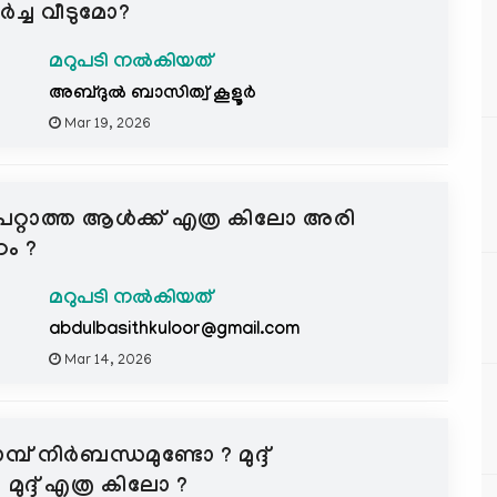
ർച്ച വീടുമോ?
മറുപടി നൽകിയത്
അബ്ദുല്‍ ബാസിത്വ് കൂളൂര്‍
Mar 19, 2026
പറ്റാത്ത ആൾക്ക് എത്ര കിലോ അരി
ം ?
മറുപടി നൽകിയത്
abdulbasithkuloor@gmail.com
Mar 14, 2026
ോമ്പ് നിർബന്ധമുണ്ടോ ? മുദ്ദ്
മുദ്ദ് എത്ര കിലോ ?