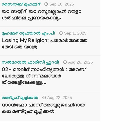
Sep 10, 2025
സൈനബ് മുഹമ്മദ്
യാ സയ്യിദീ യാ റസൂലല്ലാഹ്: റൗളാ
ശരീഫിലെ പ്രണയകാവ്യം
Sep 1, 2025
മുഹമ്മദ് സുഫ്‌യാൻ എം.പി
Losing My Religion: പരമാർത്ഥത്തെ
തേടി ഒരു യാത്ര
Aug 26, 2025
സൽമാനുൽ ഫാരിസി ഹുദവി
02- മൗലിദ് സാഹിത്യങ്ങൾ : അറബ്
ലോകത്തു നിന്ന് മലബാർ
തീരങ്ങളിലേക്കുള്ള...
Aug 22, 2025
മഅ്റൂഫ് മൂച്ചിക്കല്‍
സാൻഫോ പാസ് അബൂമുജാഹിദായ
കഥ മഅ്റൂഫ് മൂച്ചിക്കല്‍