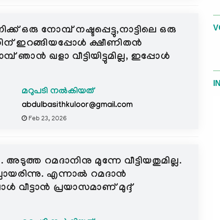
V
ഒരു നോമ്പ് നഷ്ടപ്പെട്ടു,നാട്ടിലെ ഒരു
തിന് ഇറങ്ങിയപ്പോൾ ക്ഷീണിതൻ
്പ് ഞാൻ ഖളാ വീട്ടിയിട്ടുമില്ല, ഇപ്പോൾ
I
മറുപടി നൽകിയത്
abdulbasithkuloor@gmail.com
Feb 23, 2026
ത്ത റമദാനിനു മുന്നേ വീട്ടിയതുമില്ല.
്ലായരിന്നു. എന്നാൽ റമദാൻ
വീട്ടാൻ പ്രയാസമാണ് മുദ്ദ്