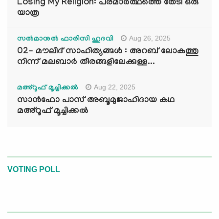
Losing My Religion: പരമാർത്ഥത്തെ തേടി ഒരു
യാത്ര
Aug 26, 2025
സൽമാനുൽ ഫാരിസി ഹുദവി
02- മൗലിദ് സാഹിത്യങ്ങൾ : അറബ് ലോകത്തു
നിന്ന് മലബാർ തീരങ്ങളിലേക്കുള്ള...
Aug 22, 2025
മഅ്റൂഫ് മൂച്ചിക്കല്‍
സാൻഫോ പാസ് അബൂമുജാഹിദായ കഥ
മഅ്റൂഫ് മൂച്ചിക്കല്‍
VOTING POLL