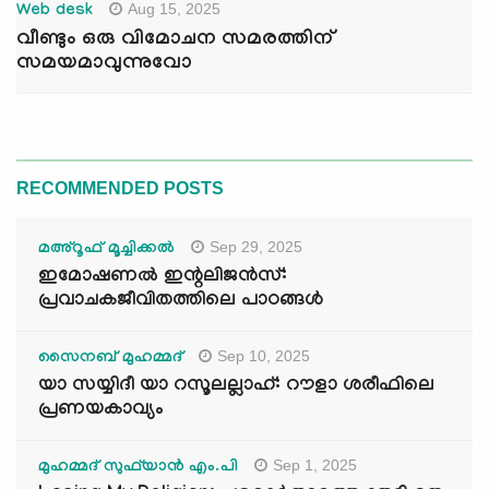
Aug 15, 2025
Web desk
വീണ്ടും ഒരു വിമോചന സമരത്തിന്
സമയമാവുന്നുവോ
RECOMMENDED POSTS
Sep 29, 2025
മഅ്റൂഫ് മൂച്ചിക്കല്‍
ഇമോഷണൽ ഇന്റലിജൻസ്:
പ്രവാചകജീവിതത്തിലെ പാഠങ്ങൾ
Sep 10, 2025
സൈനബ് മുഹമ്മദ്
യാ സയ്യിദീ യാ റസൂലല്ലാഹ്: റൗളാ ശരീഫിലെ
പ്രണയകാവ്യം
Sep 1, 2025
മുഹമ്മദ് സുഫ്‌യാൻ എം.പി