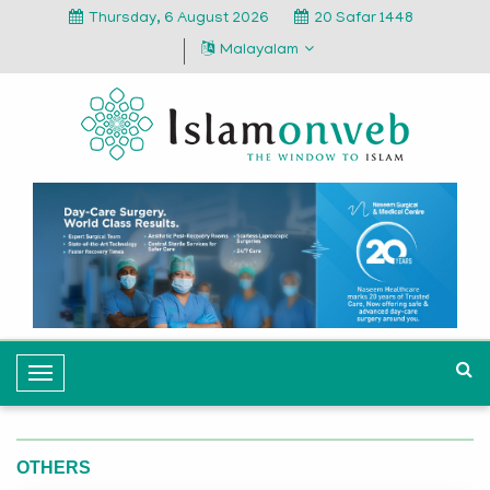
Thursday, 6 August 2026
20 Safar 1448
Malayalam
T
o
g
g
OTHERS
l