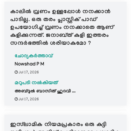
e
കാലിൽ വ്രണം ഉള്ളപ്പോൾ നനക്കാൻ
N
a
പാടില്ല. ഒരു തരം പ്ലാസ്റ്റിക് പാഡ്
v
ഉപയോഗിച്ച് വ്രണം നനക്കാതെ ആണ്
i
കുളിക്കുന്നത്. ജനാബ്ത് കുളി ഇത്തരം
g
സന്ദർഭത്തിൽ ശരിയാകുമോ ?
a
t
ചോദ്യകർത്താവ്
i
Nowshad P M
o
Jul 17, 2026
n
മറുപടി നൽകിയത്
അബ്ദുൽ ബാസിത് ഹുദവി ...
Jul 17, 2026
ഇസ്‌ലാമിക നിയമപ്രകാരം ഒരു കുട്ടി