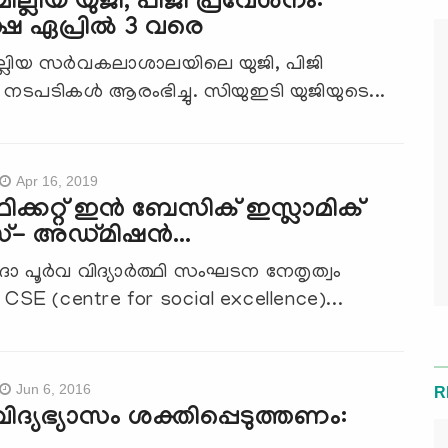
ില്ലിയ യുജി, പിജി പ്രവേശനം:
ഷ ഏപ്രിൽ 3 വരെ
ില്ലിയ സർവകലാശാലയിലെ യുജി, പിജി
നടപടികൾ ആരംഭിച്ചു. സിയുഇടി യുജിയുടെ...
Apr 16, 2019
ഫിക്കറ്റ് ഇൻ ബേസിക് ഇസ്ലാമിക്
ീസ്- അഡ്മിഷൻ...
ദാ പൂർവ വിദ്യാർത്ഥി സംഘടന നേതൃത്വം
SE (centre for social excellence)...
Jun 6, 2016
R
വിദ്യഭ്യാസം ശക്തിപ്പെടുത്തണം: