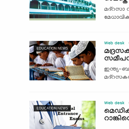
മദ്റസാ വ
മേധാവികള
Web desk
EDUCATION NEWS
മദ്രസക
സമീപന
ഇന്ത്യ-ബം
മദ്‌റസകള്
Web desk
EDUCATION NEWS
മെഡിക്ക
റാങ്കിന