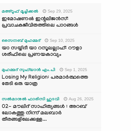
Sep 29, 2025
മഅ്റൂഫ് മൂച്ചിക്കല്‍
ഇമോഷണൽ ഇന്റലിജൻസ്:
പ്രവാചകജീവിതത്തിലെ പാഠങ്ങൾ
Sep 10, 2025
സൈനബ് മുഹമ്മദ്
യാ സയ്യിദീ യാ റസൂലല്ലാഹ്: റൗളാ
ശരീഫിലെ പ്രണയകാവ്യം
Sep 1, 2025
മുഹമ്മദ് സുഫ്‌യാൻ എം.പി
Losing My Religion: പരമാർത്ഥത്തെ
തേടി ഒരു യാത്ര
Aug 26, 2025
സൽമാനുൽ ഫാരിസി ഹുദവി
02- മൗലിദ് സാഹിത്യങ്ങൾ : അറബ്
ലോകത്തു നിന്ന് മലബാർ
തീരങ്ങളിലേക്കുള്ള...