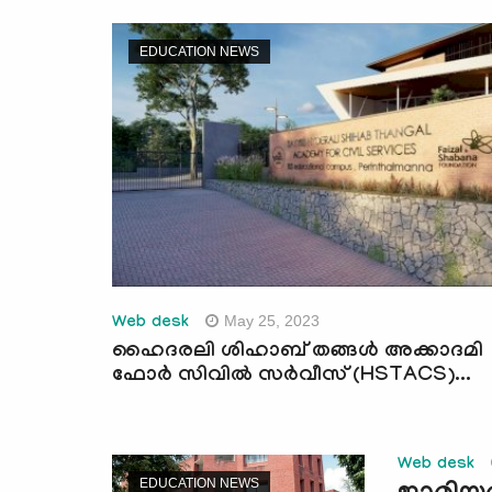
EDUCATION NEWS
May 25, 2023
Web desk
ഹൈദരലി ശിഹാബ് തങ്ങൾ അക്കാദമി
ഫോർ സിവിൽ സർവീസ് (HSTACS)...
Web desk
EDUCATION NEWS