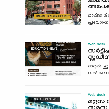
ജാമിയമ
അപേക്
ജാമിയ മ
പ്രവേശന 
Web desk
EDUCATION NEWS
സർട്ടി
സ്റ്റഡ
ദാറുൽ ഹു
നൽകുന്ന C
Web desk
EDUCATION NEWS
മദ്രസ 
സമസ്ത