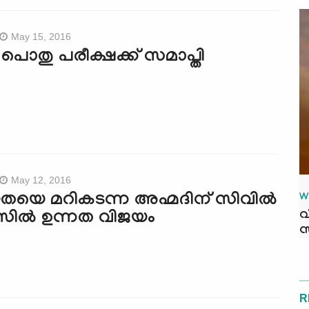
May 15, 2016
പൊതു പരീക്ഷക്ക് സമാപ്തി
May 12, 2016
തയെ മറികടന്ന അഹ്മദിന് സിവില്‍
W
വ
സില്‍ ഉന്നത വിജയം
സ
R