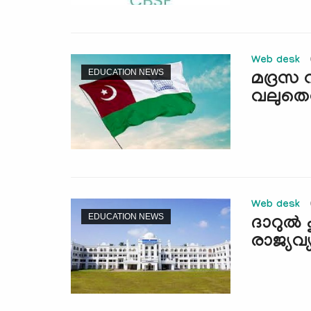
Web desk
EDUCATION NEWS
മദ്രസ വ
വലുതെന
Web desk
EDUCATION NEWS
ദാറുല്
രാജ്യവ