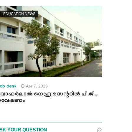
EDUCATION NEWS
Apr 7, 2023
eb desk
വാഹർലാൽ നെഹ്രു സെന്ററിൽ പി.ജി.,
ഗവേഷണം
SK YOUR QUESTION