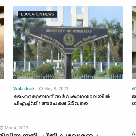
EDUCATION NEWS
May 8, 2023
Web desk
W
ഹൈദരാബാദ് സർവകലാശാലയിൽ
ജ
പിഎച്ച്ഡി: അപേക്ഷ 25വരെ
Mar 4, 2023
A